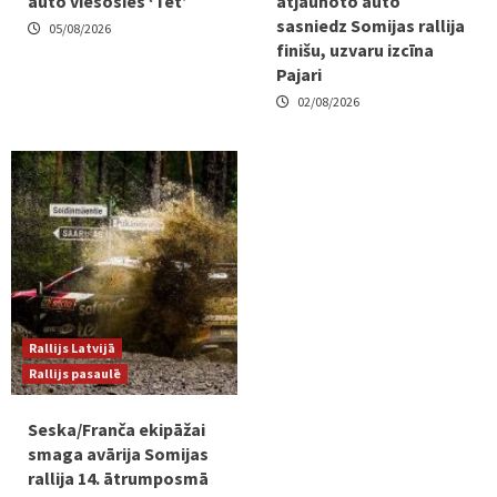
auto viesosies ‘Tet’
atjaunoto auto
sasniedz Somijas rallija
05/08/2026
finišu, uzvaru izcīna
Pajari
02/08/2026
Rallijs Latvijā
Rallijs pasaulē
Seska/Franča ekipāžai
smaga avārija Somijas
rallija 14. ātrumposmā