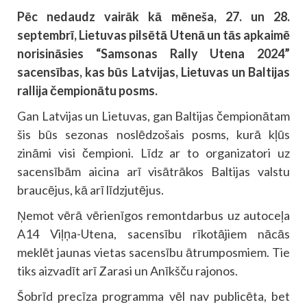
Pēc nedaudz vairāk kā mēneša, 27. un 28.
septembrī, Lietuvas pilsētā Utenā un tās apkaimē
norisināsies “Samsonas Rally Utena 2024”
sacensības, kas būs Latvijas, Lietuvas un Baltijas
rallija čempionātu posms.
Gan Latvijas un Lietuvas, gan Baltijas čempionātam
šis būs sezonas noslēdzošais posms, kurā kļūs
zināmi visi čempioni. Līdz ar to organizatori uz
sacensībām aicina arī visātrākos Baltijas valstu
braucējus, kā arī līdzjutējus.
Ņemot vērā vērienīgos remontdarbus uz autoceļa
A14 Viļņa-Utena, sacensību rīkotājiem nācās
meklēt jaunas vietas sacensību ātrumposmiem. Tie
tiks aizvadīt arī Zarasi un Anīkšču rajonos.
Šobrīd precīza programma vēl nav publicēta, bet