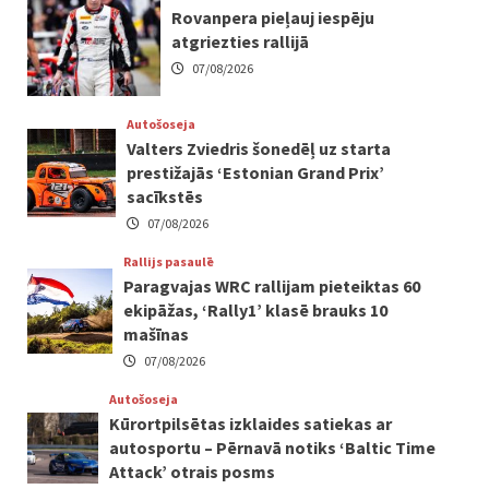
Rovanpera pieļauj iespēju
atgriezties rallijā
07/08/2026
Autošoseja
Valters Zviedris šonedēļ uz starta
prestižajās ‘Estonian Grand Prix’
sacīkstēs
07/08/2026
Rallijs pasaulē
Paragvajas WRC rallijam pieteiktas 60
ekipāžas, ‘Rally1’ klasē brauks 10
mašīnas
07/08/2026
Autošoseja
Kūrortpilsētas izklaides satiekas ar
autosportu – Pērnavā notiks ‘Baltic Time
Attack’ otrais posms