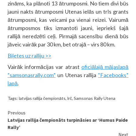
zināms, ka plānoti 13 ātrumposmi. No tiem divi būs
jauni nakts ātrumposmi Utenas ielās un trīs grants
ātrumposmi, kas veicami pa vienai reizei. Vairumā
ātrumposmos tiks izmantoti jauni, iepriekš šajā
rallijā neredzēti ceļi. Pirmajā sacensību dienā būs
jāveic vairāk par 30 km, bet otrajā – virs 80 km.
Biļetes uz ralliju >>
Vairāk informācijas var atrast
oficiālajā mājaslapā
“samsonasrally.com”
un Utenas rallija
“Facebooks”
lapā
.
Tags:
latvijas rallija čempionāts
,
lrč
,
Samsonas Rally Utena
Continue
Previous
Latvijas rallija čempionāts turpināsies ar ‘Humus Paide
Reading
Rally’
Next