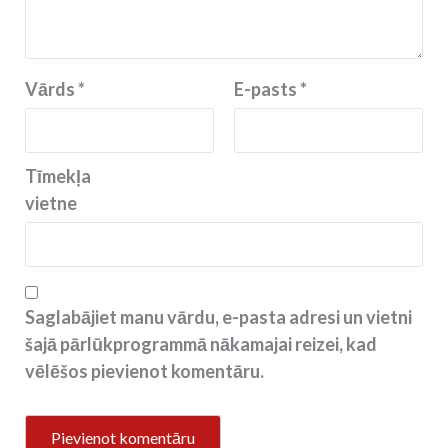
Vārds
*
E-pasts
*
Tīmekļa
vietne
Saglabājiet manu vārdu, e-pasta adresi un vietni
šajā pārlūkprogrammā nākamajai reizei, kad
vēlēšos pievienot komentāru.