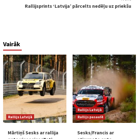
Rallijsprints ‘Latvija’ pārcelts nedēļu uz priekšu
Vairāk
Rallijs Latvijā
Rallijs Latvijā
Rallijs pasaulē
Mārtiņš Sesks ar rallija
Sesks/Francis ar