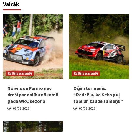
Vairāk
Rallijs pasaulē
Rallijs pasaulē
Noivils un Furmo nav
Ožjē stūrmanis:
droši par dalību nākamā
“Redzēju, ka Sebs guļ
gada WRC sezonā
zālē un zaudē samaņu”
06/08/2026
05/08/2026