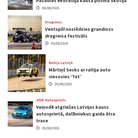
Pasaules ekorallija kausa posmā Skotijā
06/08/2026
Dragreiss
Ventspilī noslēdzies grandiozs
dragreisa festivāls
05/08/2026
Rallijs Latvijā
Mārtiņš Sesks ar rallija auto
viesosies ‘Tet’
05/08/2026
2026
Autosprints
Vaiņodē atgriežas Latvijas kauss
autosprintā, dalībniekus gaida ātra
trase
05/08/2026