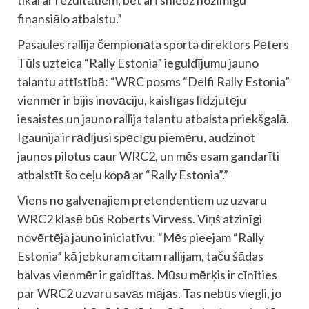
tikai ar rezultātiem, bet arī sniedz nozīmīgu
finansiālo atbalstu.”
Pasaules rallija čempionāta sporta direktors Pēters
Tūls uzteica “Rally Estonia” ieguldījumu jauno
talantu attīstībā: “WRC posms “Delfi Rally Estonia”
vienmēr ir bijis inovāciju, kaislīgas līdzjutēju
iesaistes un jauno rallija talantu atbalsta priekšgalā.
Igaunija ir rādījusi spēcīgu piemēru, audzinot
jaunos pilotus caur WRC2, un mēs esam gandarīti
atbalstīt šo ceļu kopā ar “Rally Estonia”.”
Viens no galvenajiem pretendentiem uz uzvaru
WRC2 klasē būs Roberts Virvess. Viņš atzinīgi
novērtēja jauno iniciatīvu: “Mēs pieejam “Rally
Estonia” kā jebkuram citam rallijam, taču šādas
balvas vienmēr ir gaidītas. Mūsu mērķis ir cīnīties
par WRC2 uzvaru savās mājās. Tas nebūs viegli, jo