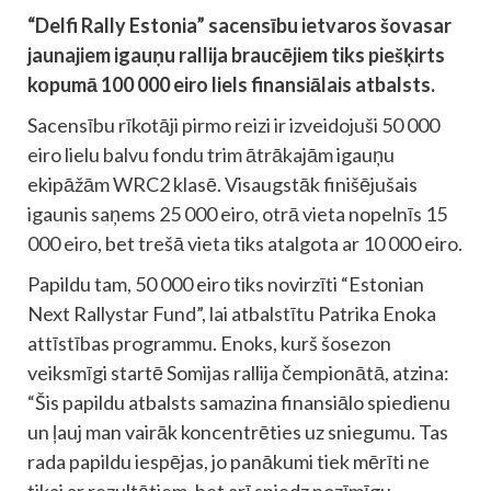
“Delfi Rally Estonia” sacensību ietvaros šovasar
jaunajiem igauņu rallija braucējiem tiks piešķirts
kopumā 100 000 eiro liels finansiālais atbalsts.
Sacensību rīkotāji pirmo reizi ir izveidojuši 50 000
eiro lielu balvu fondu trim ātrākajām igauņu
ekipāžām WRC2 klasē. Visaugstāk finišējušais
igaunis saņems 25 000 eiro, otrā vieta nopelnīs 15
000 eiro, bet trešā vieta tiks atalgota ar 10 000 eiro.
Papildu tam, 50 000 eiro tiks novirzīti “Estonian
Next Rallystar Fund”, lai atbalstītu Patrika Enoka
attīstības programmu. Enoks, kurš šosezon
veiksmīgi startē Somijas rallija čempionātā, atzina:
“Šis papildu atbalsts samazina finansiālo spiedienu
un ļauj man vairāk koncentrēties uz sniegumu. Tas
rada papildu iespējas, jo panākumi tiek mērīti ne