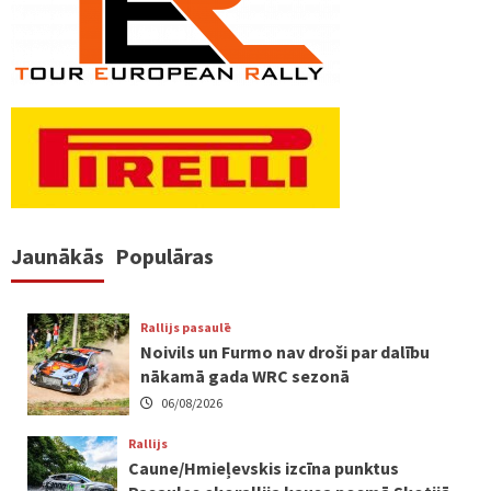
Jaunākās
Populāras
Rallijs pasaulē
Noivils un Furmo nav droši par dalību
nākamā gada WRC sezonā
06/08/2026
Rallijs
Caune/Hmieļevskis izcīna punktus