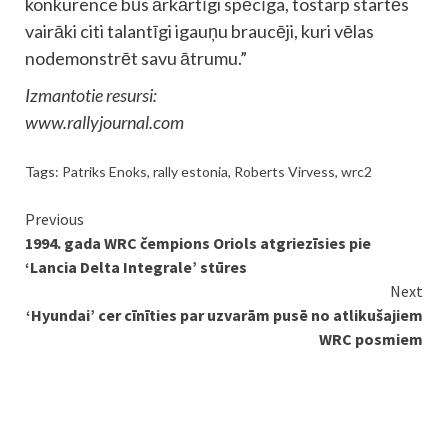
konkurence būs ārkārtīgi spēcīga, tostarp startēs
vairāki citi talantīgi igauņu braucēji, kuri vēlas
nodemonstrēt savu ātrumu.”
Izmantotie resursi:
www.rallyjournal.com
Tags:
Patriks Enoks
,
rally estonia
,
Roberts Virvess
,
wrc2
Continue
Previous
1994. gada WRC čempions Oriols atgriezīsies pie
Reading
‘Lancia Delta Integrale’ stūres
Next
‘Hyundai’ cer cīnīties par uzvarām pusē no atlikušajiem
WRC posmiem