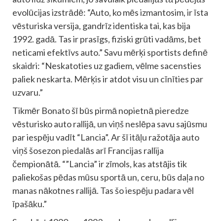
evolūcijas izstrādē: “Auto, ko mēs izmantosim, ir īsta
vēsturiska versija, gandrīz identiska tai, kas bija
1992. gadā. Tas ir prasīgs, fiziski grūti vadāms, bet
neticami efektīvs auto.” Savu mērķi sportists definē
skaidri: “Neskatoties uz gadiem, vēlme sacensties
paliek neskarta. Mērķis ir atdot visu un cīnīties par
uzvaru.”
Tikmēr Bonato šī būs pirmā nopietnā pieredze
vēsturisko auto rallijā, un viņš neslēpa savu sajūsmu
par iespēju vadīt “Lancia”. Ar šī itāļu ražotāja auto
viņš šosezon piedalās arī Francijas rallija
čempionātā. “”Lancia” ir zīmols, kas atstājis tik
paliekošas pēdas mūsu sportā un, ceru, būs daļa no
manas nākotnes rallijā. Tas šo iespēju padara vēl
īpašāku.”