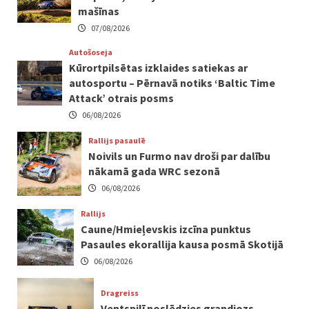
mašīnas
07/08/2026
Autošoseja
Kūrortpilsētas izklaides satiekas ar
autosportu – Pērnavā notiks ‘Baltic Time
Attack’ otrais posms
06/08/2026
Rallijs pasaulē
Noivils un Furmo nav droši par dalību
nākamā gada WRC sezonā
06/08/2026
Rallijs
Caune/Hmieļevskis izcīna punktus
Pasaules ekorallija kausa posmā Skotijā
06/08/2026
Dragreiss
Ventspilī noslēdzies grandiozs