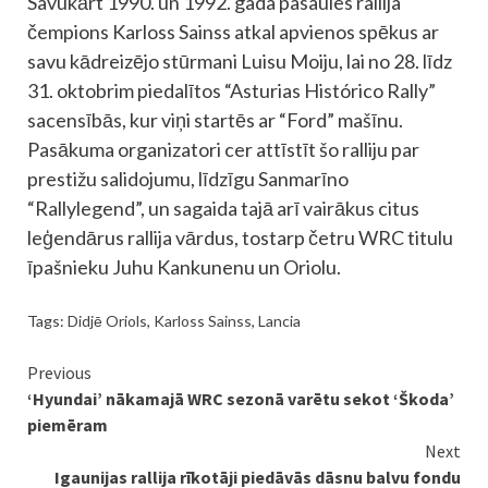
Savukārt 1990. un 1992. gada pasaules rallija
čempions Karloss Sainss atkal apvienos spēkus ar
savu kādreizējo stūrmani Luisu Moiju, lai no 28. līdz
31. oktobrim piedalītos “Asturias Histórico Rally”
sacensībās, kur viņi startēs ar “Ford” mašīnu.
Pasākuma organizatori cer attīstīt šo ralliju par
prestižu salidojumu, līdzīgu Sanmarīno
“Rallylegend”, un sagaida tajā arī vairākus citus
leģendārus rallija vārdus, tostarp četru WRC titulu
īpašnieku Juhu Kankunenu un Oriolu.
Tags:
Didjē Oriols
,
Karloss Sainss
,
Lancia
Continue
Previous
‘Hyundai’ nākamajā WRC sezonā varētu sekot ‘Škoda’
Reading
piemēram
Next
Igaunijas rallija rīkotāji piedāvās dāsnu balvu fondu