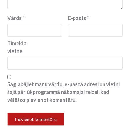
Vārds
*
E-pasts
*
Tīmekļa
vietne
Saglabājiet manu vārdu, e-pasta adresi un vietni
šajā pārlūkprogrammā nākamajai reizei, kad
vēlēšos pievienot komentāru.