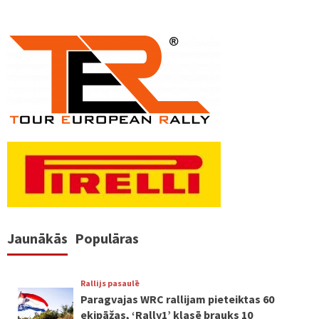
Jaunākās
Populāras
Rallijs pasaulē
Paragvajas WRC rallijam pieteiktas 60
ekipāžas, ‘Rally1’ klasē brauks 10