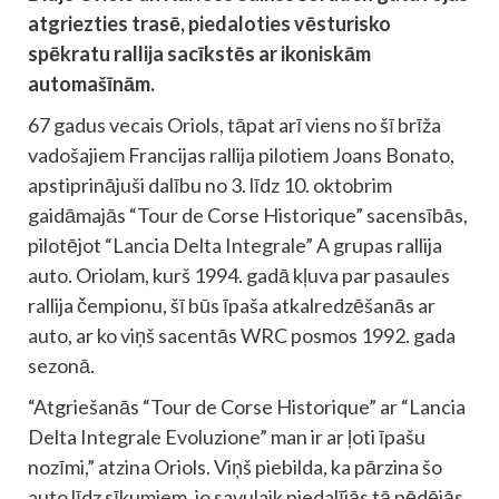
atgriezties trasē, piedaloties vēsturisko
spēkratu rallija sacīkstēs ar ikoniskām
automašīnām.
67 gadus vecais Oriols, tāpat arī viens no šī brīža
vadošajiem Francijas rallija pilotiem Joans Bonato,
apstiprinājuši dalību no 3. līdz 10. oktobrim
gaidāmajās “Tour de Corse Historique” sacensībās,
pilotējot “Lancia Delta Integrale” A grupas rallija
auto. Oriolam, kurš 1994. gadā kļuva par pasaules
rallija čempionu, šī būs īpaša atkalredzēšanās ar
auto, ar ko viņš sacentās WRC posmos 1992. gada
sezonā.
“Atgriešanās “Tour de Corse Historique” ar “Lancia
Delta Integrale Evoluzione” man ir ar ļoti īpašu
nozīmi,” atzina Oriols. Viņš piebilda, ka pārzina šo
auto līdz sīkumiem, jo savulaik piedalījās tā pēdējās