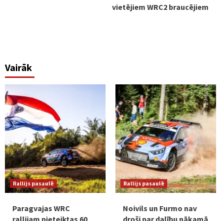
vietējiem WRC2 braucējiem
Vairāk
Rallijs pasaulē
Rallijs pasaulē
Paragvajas WRC
Noivils un Furmo nav
rallijam pieteiktas 60
droši par dalību nākamā