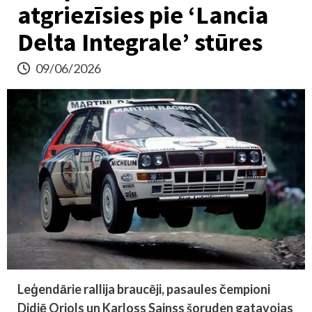
atgriezīsies pie ‘Lancia
Delta Integrale’ stūres
09/06/2026
Leģendārie rallija braucēji, pasaules čempioni
Didjē Oriols un Karloss Sainss šoruden gatavojas