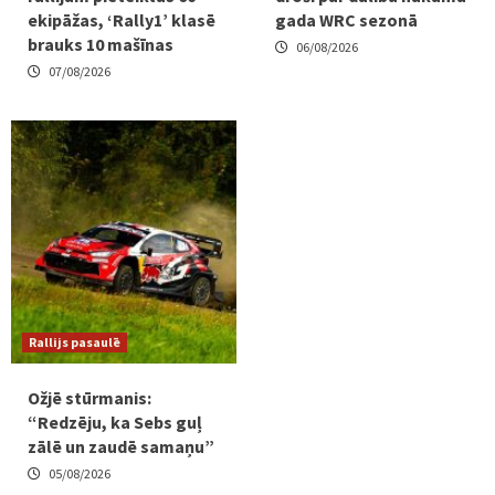
ekipāžas, ‘Rally1’ klasē
gada WRC sezonā
brauks 10 mašīnas
06/08/2026
07/08/2026
Rallijs pasaulē
Ožjē stūrmanis:
“Redzēju, ka Sebs guļ
zālē un zaudē samaņu”
05/08/2026