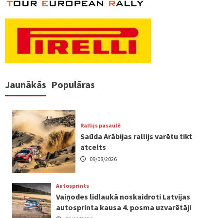
Jaunākās
Populāras
Rallijs pasaulē
Saūda Arābijas rallijs varētu tikt
atcelts
09/08/2026
Autosprints
Vaiņodes lidlaukā noskaidroti Latvijas
autosprinta kausa 4. posma uzvarētāji