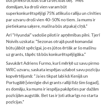
būs priekšrocības starta secības dēļ. “Mēs
domājam, ka droši vien varam būt
superkonkurētspējīgi 75% atlikušo ralliju un cīnīties
par uzvaru droši vien 40–50% no tiem. Ja mums ir
pietiekama saķere, mašīna būs atpakaļ cīņā.”
Arī “Hyundai” vadošie piloti ir apņēmības pilni. Tjerī
Noivils uzskata: “Sezonas otrajā pusē komandai
būtu jābūt spēcīgai, jo es jūtos ērtāk ar šo mašīnu
uz grants, tāpēc tā būs konkurētspējīgāka.”
Savukārt Adriens Furmo, kurš mērķē uz savu pirmo
WRC uzvaru, saskata iespējas uzlabot savu pozīciju
kopvērtējumā: “Ja ies tikpat labi kā Kenijā un
Portugālē [vienīgie divi grants ralliji līdz šim šogad],
es domāju, ka mums ir iespēja pakāpties par dažām
pozīcijām augstāk. Bet tas ir ļoti atkarīgs no starta
pozīcijas.”