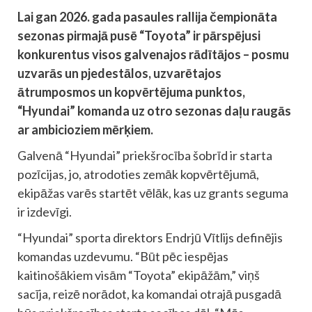
Lai gan 2026. gada pasaules rallija čempionāta
sezonas pirmajā pusē “Toyota” ir pārspējusi
konkurentus visos galvenajos rādītājos – posmu
uzvarās un pjedestālos, uzvarētajos
ātrumposmos un kopvērtējuma punktos,
“Hyundai” komanda uz otro sezonas daļu raugās
ar ambicioziem mērķiem.
Galvenā “Hyundai” priekšrocība šobrīd ir starta
pozīcijas, jo, atrodoties zemāk kopvērtējumā,
ekipāžas varēs startēt vēlāk, kas uz grants seguma
ir izdevīgi.
“Hyundai” sporta direktors Endrjū Vītlijs definējis
komandas uzdevumu. “Būt pēc iespējas
kaitinošākiem visām “Toyota” ekipāžām,” viņš
sacīja, reizē norādot, ka komandai otrajā pusgadā