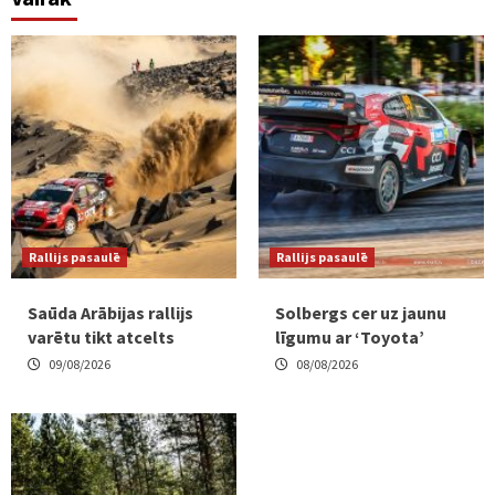
Rallijs pasaulē
Rallijs pasaulē
Saūda Arābijas rallijs
Solbergs cer uz jaunu
varētu tikt atcelts
līgumu ar ‘Toyota’
09/08/2026
08/08/2026