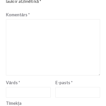
lauki ir atzīmēti kā
*
Komentārs
*
Vārds
*
E-pasts
*
Tīmekļa