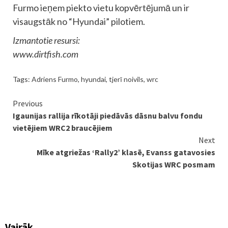
Furmo ieņem piekto vietu kopvērtējumā un ir
visaugstāk no “Hyundai” pilotiem.
Izmantotie resursi:
www.dirtfish.com
Tags:
Adriens Furmo
,
hyundai
,
tjerī noivils
,
wrc
Continue
Previous
Igaunijas rallija rīkotāji piedāvās dāsnu balvu fondu
Reading
vietējiem WRC2 braucējiem
Next
Mīke atgriežas ‘Rally2’ klasē, Evanss gatavosies
Skotijas WRC posmam
Vairāk