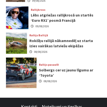
09/08/2026
Rallijkross
Lēbs atgriežas rallijkrosā un startēs
‘Euro RX1’ posmā Francijā
09/08/2026
Rallijs Baltijā
Rokišķu rallijā nākamnedēļ uz starta
izies vairākas latviešu ekipāžas
08/08/2026
Rallijs pasaulē
Solbergs cer uz jaunu līgumu ar
‘Toyota’
08/08/2026
Kontakti
Noteikumi un tiesības