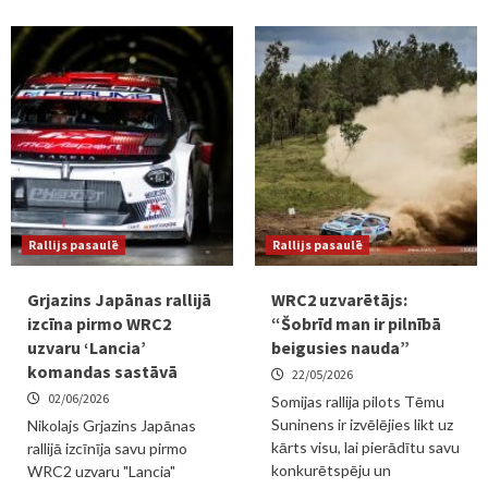
Rallijs pasaulē
Rallijs pasaulē
Grjazins Japānas rallijā
WRC2 uzvarētājs:
izcīna pirmo WRC2
“Šobrīd man ir pilnībā
uzvaru ‘Lancia’
beigusies nauda”
komandas sastāvā
22/05/2026
02/06/2026
Somijas rallija pilots Tēmu
Suninens ir izvēlējies likt uz
Nikolajs Grjazins Japānas
kārts visu, lai pierādītu savu
rallijā izcīnīja savu pirmo
konkurētspēju un
WRC2 uzvaru "Lancia"