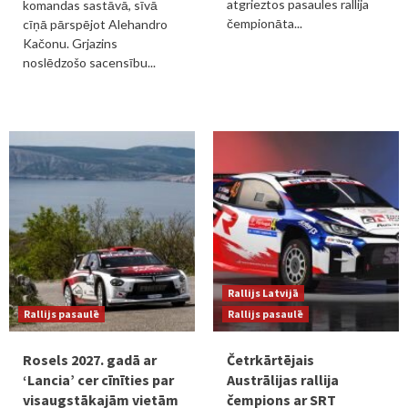
atgrieztos pasaules rallija
komandas sastāvā, sīvā
čempionāta...
cīņā pārspējot Alehandro
Kačonu. Grjazins
noslēdzošo sacensību...
Rallijs Latvijā
Rallijs pasaulē
Rallijs pasaulē
Rosels 2027. gadā ar
Četrkārtējais
‘Lancia’ cer cīnīties par
Austrālijas rallija
visaugstākajām vietām
čempions ar SRT