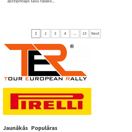
apstiprinājis savu tālāko...
Ziņu
1
2
3
4
…
15
Next
numerācija
pēc
lappusēm
Jaunākās
Populāras