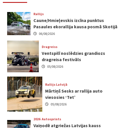
Rallijs
Caune/Hmieļevskis izcīna punktus
Pasaules ekorallija kausa posmā Skotijā
06/08/2026
Dragreiss
Ventspilī noslēdzies grandiozs
dragreisa festivāls
05/08/2026
Rallijs Latvijā
Mārtiņš Sesks ar rallija auto
viesosies ‘Tet’
05/08/2026
2026
Autosprints
Vaiņodē atgriežas Latvijas kauss