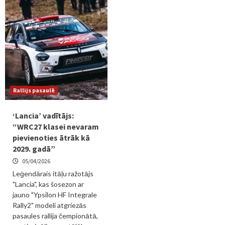
Rallijs pasaulē
‘Lancia’ vadītājs:
“WRC27 klasei nevaram
pievienoties ātrāk kā
2029. gadā”
05/04/2026
Leģendārais itāļu ražotājs
"Lancia", kas šosezon ar
jauno "Ypsilon HF Integrale
Rally2" modeli atgriezās
pasaules rallija čempionātā,