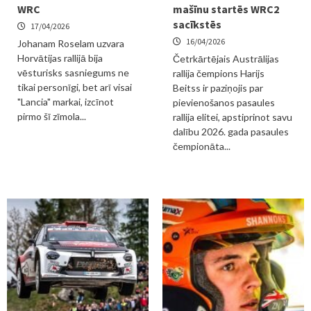
WRC
mašīnu startēs WRC2
sacīkstēs
17/04/2026
16/04/2026
Johanam Roselam uzvara
Horvātijas rallijā bija
Četrkārtējais Austrālijas
vēsturisks sasniegums ne
rallija čempions Harijs
tikai personīgi, bet arī visai
Beitss ir paziņojis par
"Lancia" markai, izcīnot
pievienošanos pasaules
pirmo šī zīmola...
rallija elitei, apstiprinot savu
dalību 2026. gada pasaules
čempionāta...