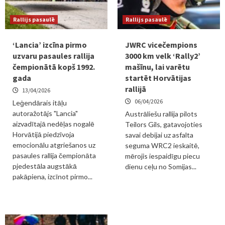
Rallijs pasaulē
Rallijs pasaulē
‘Lancia’ izcīna pirmo
JWRC vicečempions
uzvaru pasaules rallija
3000 km velk ‘Rally2’
čempionātā kopš 1992.
mašīnu, lai varētu
gada
startēt Horvātijas
rallijā
13/04/2026
06/04/2026
Leģendārais itāļu
autoražotājs "Lancia"
Austrāliešu rallija pilots
aizvadītajā nedēļas nogalē
Teilors Gils, gatavojoties
Horvātijā piedzīvoja
savai debijai uz asfalta
emocionālu atgriešanos uz
seguma WRC2 ieskaitē,
pasaules rallija čempionāta
mērojis iespaidīgu piecu
pjedestāla augstākā
dienu ceļu no Somijas...
pakāpiena, izcīnot pirmo...