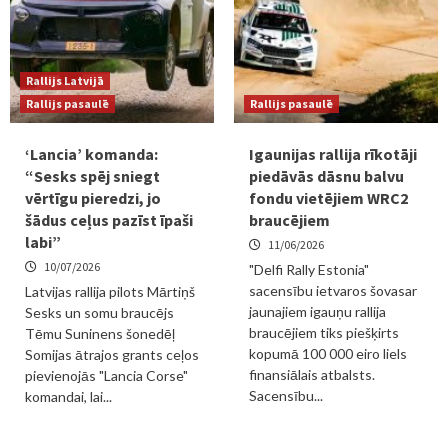
Rallijs Latvijā
Rallijs pasaulē
Rallijs pasaulē
‘Lancia’ komanda:
Igaunijas rallija rīkotāji
“Sesks spēj sniegt
piedāvās dāsnu balvu
vērtīgu pieredzi, jo
fondu vietējiem WRC2
šādus ceļus pazīst īpaši
braucējiem
labi”
11/06/2026
10/07/2026
"Delfi Rally Estonia"
sacensību ietvaros šovasar
Latvijas rallija pilots Mārtiņš
jaunajiem igauņu rallija
Sesks un somu braucējs
braucējiem tiks piešķirts
Tēmu Suninens šonedēļ
kopumā 100 000 eiro liels
Somijas ātrajos grants ceļos
finansiālais atbalsts.
pievienojās "Lancia Corse"
Sacensību...
komandai, lai...