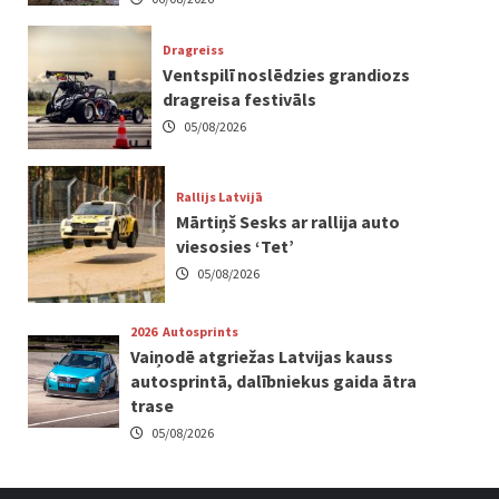
Dragreiss
Ventspilī noslēdzies grandiozs
dragreisa festivāls
05/08/2026
Rallijs Latvijā
Mārtiņš Sesks ar rallija auto
viesosies ‘Tet’
05/08/2026
2026
Autosprints
Vaiņodē atgriežas Latvijas kauss
autosprintā, dalībniekus gaida ātra
trase
05/08/2026