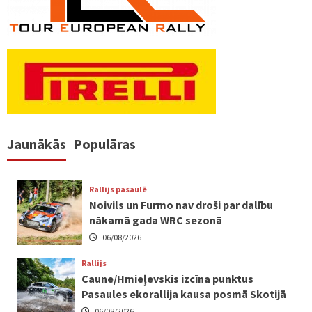
Jaunākās
Populāras
Rallijs pasaulē
Noivils un Furmo nav droši par dalību
nākamā gada WRC sezonā
06/08/2026
Rallijs
Caune/Hmieļevskis izcīna punktus
Pasaules ekorallija kausa posmā Skotijā
06/08/2026