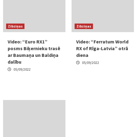
Zibziņas
Zibziņas
Video: “Euro RX1”
Video: “Ferratum World
posms Biķernieku trasē
RX of Rīga-Latvia” otrā
ar Baumaņa un Baldiņa
diena
dalību
05/09/2022
05/09/2022