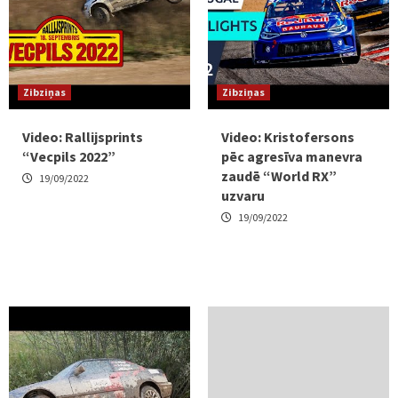
Zibziņas
Zibziņas
Video: Rallijsprints
Video: Kristofersons
“Vecpils 2022”
pēc agresīva manevra
zaudē “World RX”
19/09/2022
uzvaru
19/09/2022