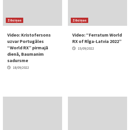
Zibziņas
Zibziņas
Video: Kristofersons
Video: “Ferratum World
uzvar Portugāles
RX of Rīga-Latvia 2022”
“World RX” pirmajā
15/09/2022
dienā, Baumanim
sadursme
18/09/2022