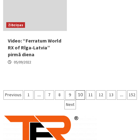
Zibziņas
Video: “Ferratum World
RX of Rīga-Latvia”
pirmā diena
05/09/2022
Ziņu
Previous
1
…
7
8
9
10
11
12
13
…
152
numerācija
Next
pēc
lappusēm