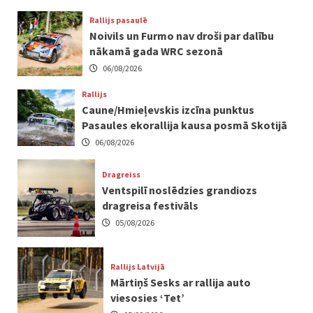
Rallijs pasaulē
Noivils un Furmo nav droši par dalību
nākamā gada WRC sezonā
06/08/2026
Rallijs
Caune/Hmieļevskis izcīna punktus
Pasaules ekorallija kausa posmā Skotijā
06/08/2026
Dragreiss
Ventspilī noslēdzies grandiozs
dragreisa festivāls
05/08/2026
Rallijs Latvijā
Mārtiņš Sesks ar rallija auto
viesosies ‘Tet’