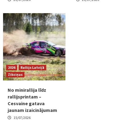
2026
Rallijs Latvijā
Zibziņas
No minirallija līdz
rallijsprintam –
Cesvaine gatava
jaunam izaicinājumam
15/07/2026