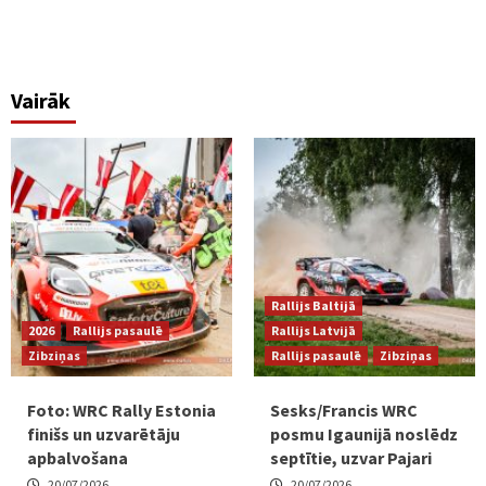
Vairāk
Rallijs Baltijā
2026
Rallijs pasaulē
Rallijs Latvijā
Zibziņas
Rallijs pasaulē
Zibziņas
Foto: WRC Rally Estonia
Sesks/Francis WRC
finišs un uzvarētāju
posmu Igaunijā noslēdz
apbalvošana
septītie, uzvar Pajari
20/07/2026
20/07/2026