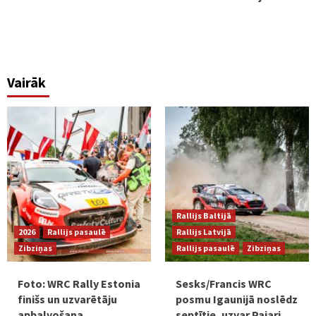
Vairāk
Rallijs Baltijā
2026
Rallijs pasaulē
Rallijs Latvijā
Zibziņas
Rallijs pasaulē
Zibziņas
Foto: WRC Rally Estonia
Sesks/Francis WRC
finišs un uzvarētāju
posmu Igaunijā noslēdz
apbalvošana
septītie, uzvar Pajari