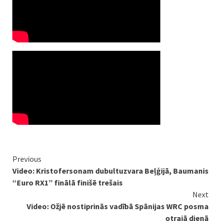
Continue
Previous
Video: Kristofersonam dubultuzvara Beļģijā, Baumanis
Reading
“Euro RX1” finālā finišē trešais
Next
Video: Ožjē nostiprinās vadībā Spānijas WRC posma
otrajā dienā