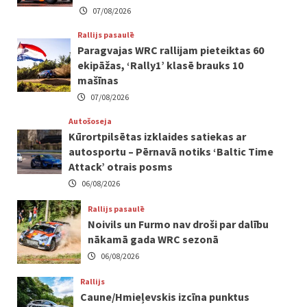
07/08/2026
Rallijs pasaulē
Paragvajas WRC rallijam pieteiktas 60
ekipāžas, ‘Rally1’ klasē brauks 10
mašīnas
07/08/2026
Autošoseja
Kūrortpilsētas izklaides satiekas ar
autosportu – Pērnavā notiks ‘Baltic Time
Attack’ otrais posms
06/08/2026
Rallijs pasaulē
Noivils un Furmo nav droši par dalību
nākamā gada WRC sezonā
06/08/2026
Rallijs
Caune/Hmieļevskis izcīna punktus