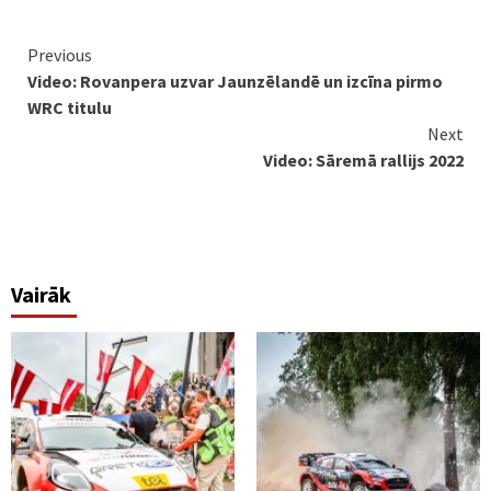
Continue
Previous
Video: Rovanpera uzvar Jaunzēlandē un izcīna pirmo
Reading
WRC titulu
Next
Video: Sāremā rallijs 2022
Vairāk