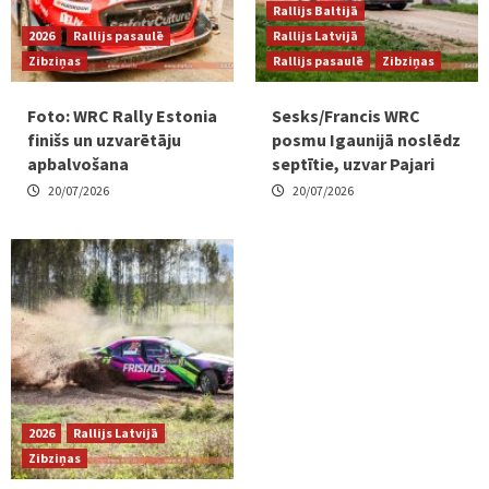
Rallijs Baltijā
2026
Rallijs pasaulē
Rallijs Latvijā
Zibziņas
Rallijs pasaulē
Zibziņas
Foto: WRC Rally Estonia
Sesks/Francis WRC
finišs un uzvarētāju
posmu Igaunijā noslēdz
apbalvošana
septītie, uzvar Pajari
20/07/2026
20/07/2026
2026
Rallijs Latvijā
Zibziņas