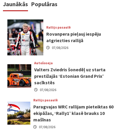
Jaunākās
Populāras
Rallijs pasaulē
Rovanpera pieļauj iespēju
atgriezties rallijā
07/08/2026
Autošoseja
Valters Zviedris šonedēļ uz starta
prestižajās ‘Estonian Grand Prix’
sacīkstēs
07/08/2026
Rallijs pasaulē
Paragvajas WRC rallijam pieteiktas 60
ekipāžas, ‘Rally1’ klasē brauks 10
mašīnas
07/08/2026