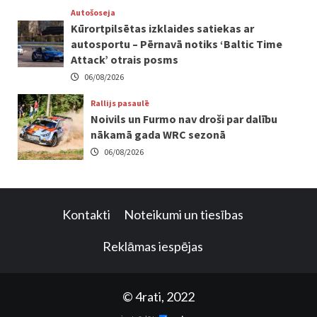
Autošoseja
Kūrortpilsētas izklaides satiekas ar
autosportu – Pērnavā notiks ‘Baltic Time
Attack’ otrais posms
06/08/2026
Rallijs pasaulē
Noivils un Furmo nav droši par dalību
nākamā gada WRC sezonā
06/08/2026
Kontakti
Noteikumi un tiesības
Reklāmas iespējas
© 4rati, 2022