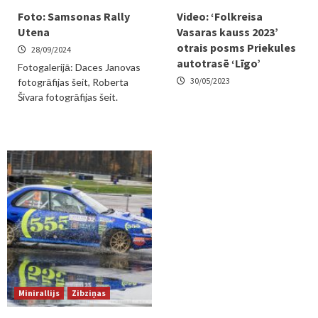
Foto: Samsonas Rally
Video: ‘Folkreisa
Utena
Vasaras kauss 2023’
otrais posms Priekules
28/09/2024
autotrasē ‘Līgo’
Fotogalerijā: Daces Janovas
30/05/2023
fotogrāfijas šeit, Roberta
Šivara fotogrāfijas šeit.
Minirallijs
Zibziņas