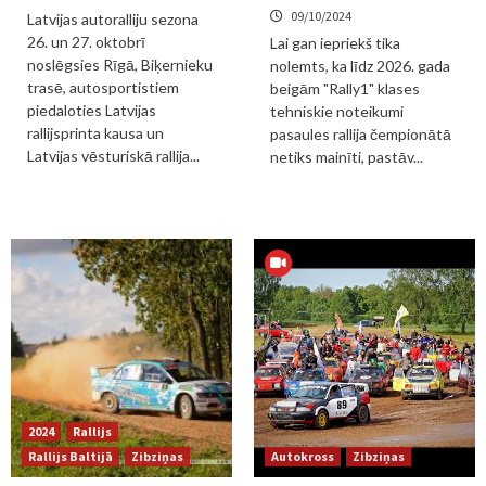
09/10/2024
Latvijas autoralliju sezona
26. un 27. oktobrī
Lai gan iepriekš tika
noslēgsies Rīgā, Biķernieku
nolemts, ka līdz 2026. gada
trasē, autosportistiem
beigām "Rally1" klases
piedaloties Latvijas
tehniskie noteikumi
rallijsprinta kausa un
pasaules rallija čempionātā
Latvijas vēsturiskā rallija...
netiks mainīti, pastāv...
2024
Rallijs
Rallijs Baltijā
Zibziņas
Autokross
Zibziņas