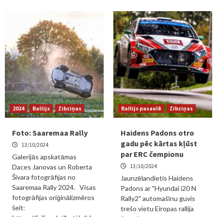
2024
Rallijs
Zibziņas
Rallijs pasaulē
Zibziņas
Foto: Saaremaa Rally
Haidens Padons otro
gadu pēc kārtas kļūst
13/10/2024
par ERC čempionu
Galerijās apskatāmas
13/10/2024
Daces Janovas un Roberta
Šivara fotogrāfijas no
Jaunzēlandietis Haidens
Saaremaa Rally 2024. Visas
Padons ar "Hyundai i20 N
fotogrāfijas oriģinālizmēros
Rally2" automašīnu guvis
šeit:
trešo vietu Eiropas rallija