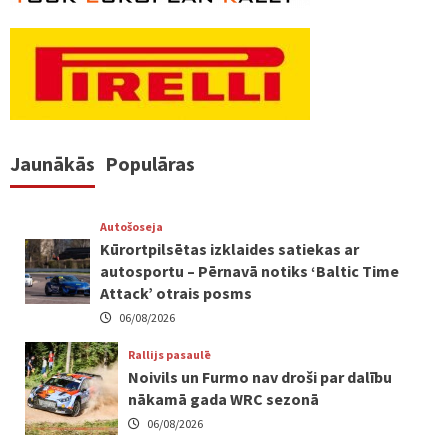
Jaunākās
Populāras
Autošoseja
Kūrortpilsētas izklaides satiekas ar
autosportu – Pērnavā notiks ‘Baltic Time
Attack’ otrais posms
06/08/2026
Rallijs pasaulē
Noivils un Furmo nav droši par dalību
nākamā gada WRC sezonā
06/08/2026