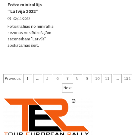
Foto: minirallijs
“Latvija 2022”
02/11/2022
Fotogrāfijas no minirallija
sezonas noslēdzošajām
sacensībām "Latvija"
apskatāmas šeit.
Ziņu
Previous
1
…
5
6
7
8
9
10
11
…
152
numerācija
Next
pēc
lappusēm