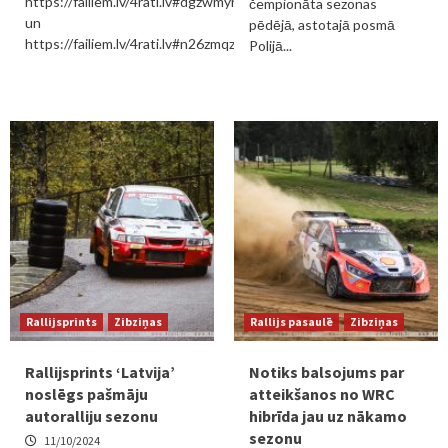
https://failiem.lv/4rati.lv#dgzwmyrx9q
čempionāta sezonas
un
pēdējā, astotajā posmā
https://failiem.lv/4rati.lv#n26zmqzndz.
Polijā...
Rallijsprints
Zibziņas
Rallijs pasaulē
Zibziņas
Rallijsprints ‘Latvija’
Notiks balsojums par
noslēgs pašmāju
atteikšanos no WRC
autoralliju sezonu
hibrīda jau uz nākamo
sezonu
11/10/2024