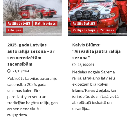
Rallijs Latvijā
Rallijsprints
Rallijs Baltijā
Zibziņas
Rallijs Latvijā
Zibziņas
2025. gada Latvijas
Kalvis Blūms:
autorallija sezona – ar
“Aizvadīta jautra rallija
sen neredzētām
sezona”
sacensībām
15/10/2024
21/11/2024
Nedēļas nogalē Sāremā
rallijā ātrākā no latviešu
Publicēts Latvijas autoralliju
ekipāžām bija Kalvis
sacensību 2025. gada
Blūms/Raivis Zeiļuks, kuri
sezonas kalendārs,
ierindojās desmitajā vietā
paredzot gan senu un
absolūtajā ieskaitē un
tradīcijām bagātu ralliju, gan
uzvarēja...
arī sen nenotikušu
rallijsprinta...