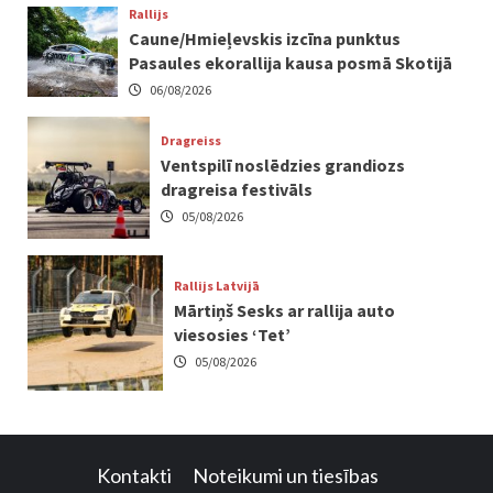
Rallijs
Caune/Hmieļevskis izcīna punktus
Pasaules ekorallija kausa posmā Skotijā
06/08/2026
Dragreiss
Ventspilī noslēdzies grandiozs
dragreisa festivāls
05/08/2026
Rallijs Latvijā
Mārtiņš Sesks ar rallija auto
viesosies ‘Tet’
05/08/2026
Kontakti
Noteikumi un tiesības