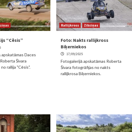
ziņas
Rallijkross
Zibziņas
lijs “Cēsis”
Foto: Nakts rallijkross
Biķerniekos
5
17/09/2025
jā apskatāmas Daces
Roberta Šivara
Fotogalerijā apskatāmas Roberta
no rallija "Cēsis".
Šivara fotogrāfijas no nakts
rallijkrosa Biķerniekos.