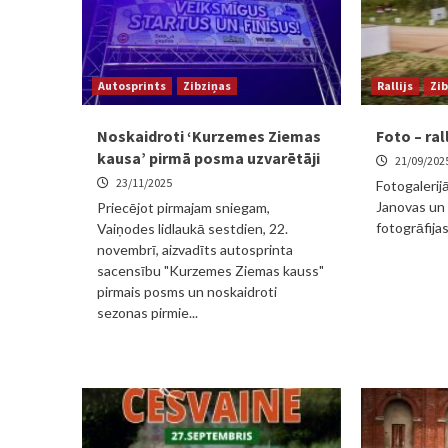
Autosprints
Zibziņas
Rallijs
Zib
Noskaidroti ‘Kurzemes Ziemas
Foto – ral
kausa’ pirmā posma uzvarētāji
21/09/202
23/11/2025
Fotogaleri
Janovas un 
Priecējot pirmajam sniegam,
fotogrāfijas 
Vaiņodes lidlaukā sestdien, 22.
novembrī, aizvadīts autosprinta
sacensību "Kurzemes Ziemas kauss"
pirmais posms un noskaidroti
sezonas pirmie...