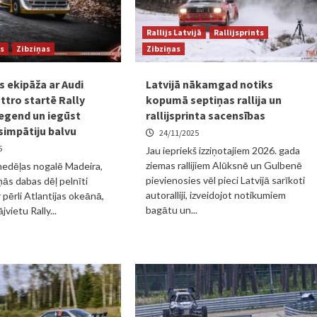
Rallijs Latvijā
Rallijsprints
js
Zibziņas
Zibziņas
s ekipāža ar Audi
Latvijā nākamgad notiks
ttro startē Rally
kopumā septiņas rallija un
egend un iegūst
rallijsprinta sacensības
simpātiju balvu
24/11/2025
5
Jau iepriekš izziņotajiem 2026. gada
ziemas rallijiem Alūksnē un Gulbenē
edēļas nogalē Madeira,
pievienosies vēl pieci Latvijā sarīkoti
ņās dabas dēļ pelnīti
autoralliji, izveidojot notikumiem
 pērli Atlantijas okeānā,
bagātu un...
jvietu Rally...