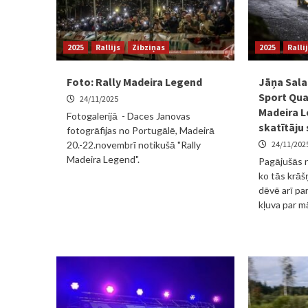
2025
Rallijs
Zibziņas
2025
Ralli
Foto: Rally Madeira Legend
Jāņa Sala
Sport Qua
24/11/2025
Madeira L
Fotogalerijā - Daces Janovas
skatītāju 
fotogrāfijas no Portugālē, Madeirā
20.-22.novembrī notikušā "Rally
24/11/202
Madeira Legend".
Pagājušās n
ko tās krāš
dēvē arī par
kļuva par mā