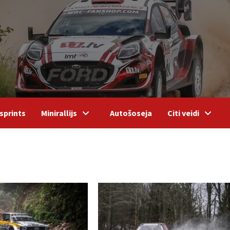
sprints
Minirallijs
Autošoseja
Citi veidi