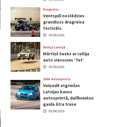
Dragreiss
Ventspilī noslēdzies
grandiozs dragreisa
festivāls
05/08/2026
Rallijs Latvijā
Mārtiņš Sesks ar rallija
auto viesosies ‘Tet’
05/08/2026
2026
Autosprints
Vaiņodē atgriežas
Latvijas kauss
autosprintā, dalībniekus
gaida ātra trase
05/08/2026