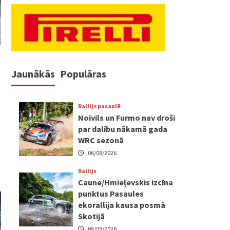
Jaunākās
Populāras
Rallijs pasaulē
Noivils un Furmo nav droši
par dalību nākamā gada
WRC sezonā
06/08/2026
Rallijs
Caune/Hmieļevskis izcīna
punktus Pasaules
ekorallija kausa posmā
Skotijā
06/08/2026