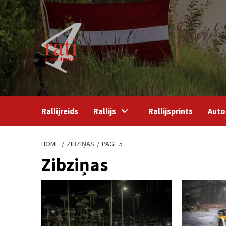
Skip
to
content
Rallijreids
Rallijs
Rallijsprints
Auto
HOME
ZIBZIŅAS
PAGE 5
Zibziņas