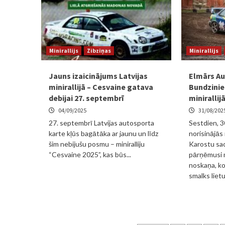
Minirallijs
Zibziņas
Minirallijs
Jauns izaicinājums Latvijas
Elmārs A
minirallijā – Cesvaine gatava
Bundzinie
debijai 27. septembrī
miniralli
04/09/2025
31/08/202
27. septembrī Latvijas autosporta
Sestdien, 3
karte kļūs bagātāka ar jaunu un līdz
norisinājās 
šim nebijušu posmu – miniralliju
Karostu sac
“Cesvaine 2025”, kas būs...
pārņēmusi 
noskaņa, ko
smalks lietus