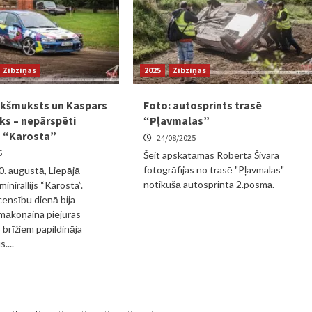
Zibziņas
2025
Zibziņas
ukšmuksts un Kaspars
Foto: autosprints trasē
ks – nepārspēti
“Pļavmalas”
jā “Karosta”
24/08/2025
5
Šeit apskatāmas Roberta Šivara
fotogrāfijas no trasē "Pļavmalas"
0. augustā, Liepājā
notikušā autosprinta 2.posma.
minirallijs “Karosta”.
ensību dienā bija
mākoņaina piejūras
 brīžiem papildināja
....