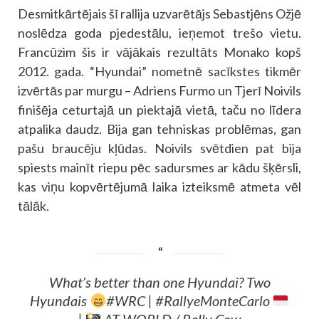
Desmitkārtējais šī rallija uzvarētājs Sebastjēns Ožjē
noslēdza goda pjedestālu, ieņemot trešo vietu.
Francūzim šis ir vājākais rezultāts Monako kopš
2012. gada. “Hyundai” nometnē sacīkstes tikmēr
izvērtās par murgu – Adriens Furmo un Tjerī Noivils
finišēja ceturtajā un piektajā vietā, taču no līdera
atpalika daudz. Bija gan tehniskas problēmas, gan
pašu braucēju kļūdas. Noivils svētdien pat bija
spiests mainīt riepu pēc sadursmes ar kādu šķērsli,
kas viņu kopvērtējumā laika izteiksmē atmeta vēl
tālāk.
What’s better than one Hyundai? Two
Hyundais
#WRC
|
#RallyeMonteCarlo
|
AT WORLD / Rally Cow