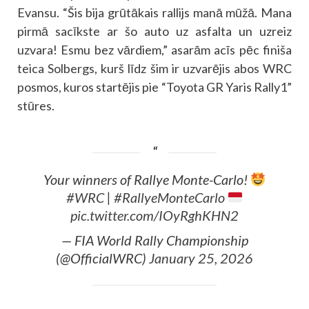
Evansu. “Šis bija grūtākais rallijs manā mūžā. Mana
pirmā sacīkste ar šo auto uz asfalta un uzreiz
uzvara! Esmu bez vārdiem,” asarām acīs pēc finiša
teica Solbergs, kurš līdz šim ir uzvarējis abos WRC
posmos, kuros startējis pie “Toyota GR Yaris Rally1”
stūres.
Your winners of Rallye Monte-Carlo!
#WRC
|
#RallyeMonteCarlo
pic.twitter.com/IOyRghKHN2
— FIA World Rally Championship
(@OfficialWRC)
January 25, 2026