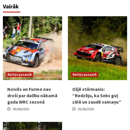
Vairāk
Rallijs pasaulē
Rallijs pasaulē
Noivils un Furmo nav
Ožjē stūrmanis:
droši par dalību nākamā
“Redzēju, ka Sebs guļ
gada WRC sezonā
zālē un zaudē samaņu”
06/08/2026
05/08/2026