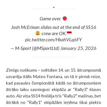
Game over.
Josh McErlean slides out at the end of SS16
crew are OK.
pic.twitter.com/HkahVLq6FY
— M-Sport (@MSportLtd)
January 25, 2026
Zīmīgs notikums – svētdien 14. un 15. ātrumposmā
uzvarēja itālis Mateo Fontana, un tā ir pirmā reize,
kad pasaules čempionātā kādā no ātrumposmiem
ātrāko laiku sasniegusi ekipāža ar “Rally3” klases
auto. Aiz viņa SS14 finišēja trīs “Rally2” mašīnas, bet
ātrākā no “Rally1” ekipāžām ieņēma tikai piekto