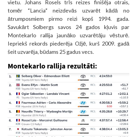
vietu. Johans Rosels trīs reizes finišēja otrais,
tomēr “Lancia” neizdevās uzvarēt kādā no
ātrumposmiem pirmo reizi kopš 1994. gada.
Savukārt Solbergs savos 24 gados kļuvis par
Montekarlo rallija jaunāko uzvarētāju vēsturē.
Iepriekš rekords piederēja Ožjē, kurš 2009. gadā
šeit uzvarēja, būdams 25 gadus vecs.
Montekarlo rallija rezultāti: