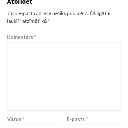
Atbildēt
Jūsu e-pasta adrese netiks publicēta.
Obligātie
lauki ir atzīmēti kā
*
Komentārs
*
Vārds
*
E-pasts
*