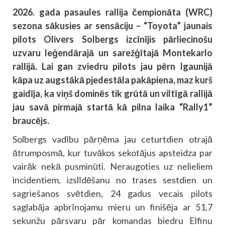
2026. gada pasaules rallija čempionāta (WRC)
sezona sākusies ar sensāciju – “Toyota” jaunais
pilots Olivers Solbergs izcīnījis pārliecinošu
uzvaru leģendārajā un sarežģītajā Montekarlo
rallijā. Lai gan zviedru pilots jau pērn Igaunijā
kāpa uz augstākā pjedestāla pakāpiena, maz kurš
gaidīja, ka viņš dominēs tik grūtā un viltīgā rallijā
jau savā pirmajā startā kā pilna laika “Rally1”
braucējs.
Solbergs vadību pārņēma jau ceturtdien otrajā
ātrumposmā, kur tuvākos sekotājus apsteidza par
vairāk nekā pusminūti. Neraugoties uz nelieliem
incidentiem, izslīdēšanu no trases sestdien un
sagriešanos svētdien, 24 gadus vecais pilots
saglabāja apbrīnojamu mieru un finišēja ar 51,7
sekunžu pārsvaru pār komandas biedru Elfinu