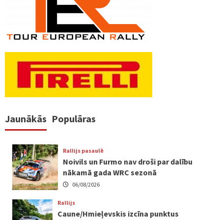
Jaunākās
Populāras
Rallijs pasaulē
Noivils un Furmo nav droši par dalību
nākamā gada WRC sezonā
06/08/2026
Rallijs
Caune/Hmieļevskis izcīna punktus