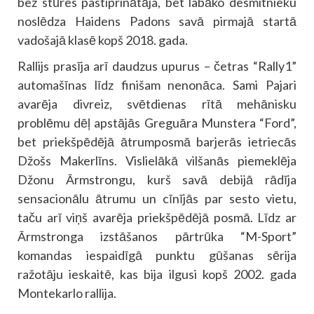
bez stūres pastiprinātāja, bet labāko desmitnieku
noslēdza Haidens Padons savā pirmajā startā
vadošajā klasē kopš 2018. gada.
Rallijs prasīja arī daudzus upurus – četras “Rally1”
automašīnas līdz finišam nenonāca. Sami Pajari
avarēja divreiz, svētdienas rītā mehānisku
problēmu dēļ apstājās Greguāra Munstera “Ford”,
bet priekšpēdējā ātrumposmā barjerās ietriecās
Džošs Makerlīns. Vislielākā vilšanās piemeklēja
Džonu Ārmstrongu, kurš savā debijā rādīja
sensacionālu ātrumu un cīnījās par sesto vietu,
taču arī viņš avarēja priekšpēdējā posmā. Līdz ar
Ārmstronga izstāšanos pārtrūka “M-Sport”
komandas iespaidīgā punktu gūšanas sērija
ražotāju ieskaitē, kas bija ilgusi kopš 2002. gada
Montekarlo rallija.