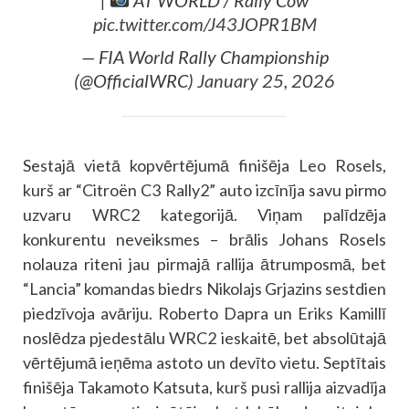
pic.twitter.com/J43JOPR1BM
— FIA World Rally Championship
(@OfficialWRC)
January 25, 2026
Sestajā vietā kopvērtējumā finišēja Leo Rosels,
kurš ar “Citroën C3 Rally2” auto izcīnīja savu pirmo
uzvaru WRC2 kategorijā. Viņam palīdzēja
konkurentu neveiksmes – brālis Johans Rosels
nolauza riteni jau pirmajā rallija ātrumposmā, bet
“Lancia” komandas biedrs Nikolajs Grjazins sestdien
piedzīvoja avāriju. Roberto Dapra un Eriks Kamillī
noslēdza pjedestālu WRC2 ieskaitē, bet absolūtajā
vērtējumā ieņēma astoto un devīto vietu. Septītais
finišēja Takamoto Katsuta, kurš pusi rallija aizvadīja