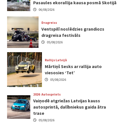
Pasaules ekorallija kausa posmā Skotijā
06/08/2026
Dragreiss
Ventspilī noslēdzies grandiozs
dragreisa festivāls
05/08/2026
Rallijs Latvijā
Mārtiņš Sesks ar rallija auto
viesosies ‘Tet’
05/08/2026
2026
Autosprints
Vaiņodē atgriežas Latvijas kauss
autosprintā, dalībniekus gaida ātra
trase
05/08/2026