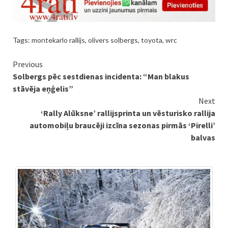
Tags:
montekarlo rallijs
,
olivers solbergs
,
toyota
,
wrc
Continue
Previous
Solbergs pēc sestdienas incidenta: “Man blakus
Reading
stāvēja eņģelis”
Next
‘Rally Alūksne’ rallijsprinta un vēsturisko rallija
automobiļu braucēji izcīna sezonas pirmās ‘Pirelli’
balvas