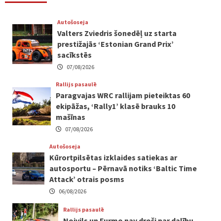
Autošoseja
Valters Zviedris šonedēļ uz starta
prestižajās ‘Estonian Grand Prix’
sacīkstēs
07/08/2026
Rallijs pasaulē
Paragvajas WRC rallijam pieteiktas 60
ekipāžas, ‘Rally1’ klasē brauks 10
mašīnas
07/08/2026
Autošoseja
Kūrortpilsētas izklaides satiekas ar
autosportu – Pērnavā notiks ‘Baltic Time
Attack’ otrais posms
06/08/2026
Rallijs pasaulē
Noivils un Furmo nav droši par dalību