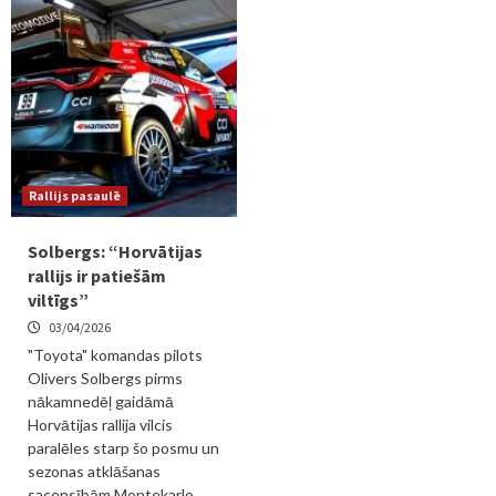
Rallijs pasaulē
Solbergs: “Horvātijas
rallijs ir patiešām
viltīgs”
03/04/2026
"Toyota" komandas pilots
Olivers Solbergs pirms
nākamnedēļ gaidāmā
Horvātijas rallija vilcis
paralēles starp šo posmu un
sezonas atklāšanas
sacensībām Montekarlo,...