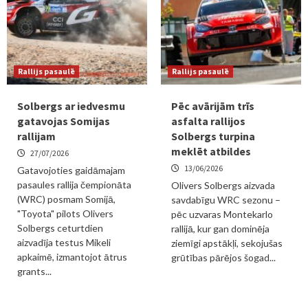
Rallijs pasaulē
Rallijs pasaulē
Solbergs ar iedvesmu
Pēc avārijām trīs
gatavojas Somijas
asfalta rallijos
rallijam
Solbergs turpina
meklēt atbildes
27/07/2026
13/06/2026
Gatavojoties gaidāmajam
pasaules rallija čempionāta
Olivers Solbergs aizvada
(WRC) posmam Somijā,
savdabīgu WRC sezonu –
"Toyota" pilots Olivers
pēc uzvaras Montekarlo
Solbergs ceturtdien
rallijā, kur gan dominēja
aizvadīja testus Mikeli
ziemīgi apstākļi, sekojušas
apkaimē, izmantojot ātrus
grūtības pārējos šogad...
grants...