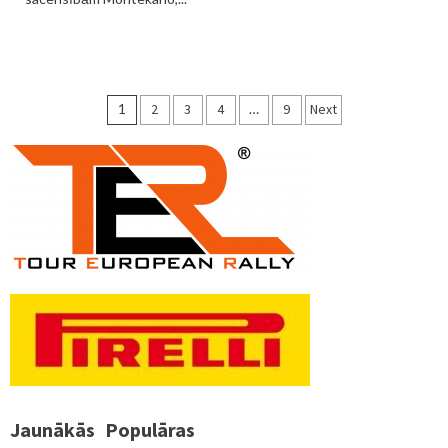
Ziņu
1
2
3
4
…
9
Next
numerācija
pēc
lappusēm
Jaunākās
Populāras