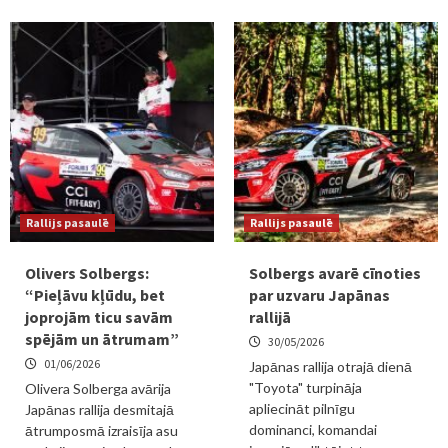
Rallijs pasaulē
Rallijs pasaulē
Olivers Solbergs:
Solbergs avarē cīnoties
“Pieļāvu kļūdu, bet
par uzvaru Japānas
joprojām ticu savām
rallijā
spējām un ātrumam”
30/05/2026
01/06/2026
Japānas rallija otrajā dienā
"Toyota" turpināja
Olivera Solberga avārija
apliecināt pilnīgu
Japānas rallija desmitajā
dominanci, komandai
ātrumposmā izraisīja asu