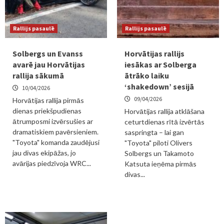
Rallijs pasaulē
Rallijs pasaulē
Solbergs un Evanss
Horvātijas rallijs
avarē jau Horvātijas
iesākas ar Solberga
rallija sākumā
ātrāko laiku
‘shakedown’ sesijā
10/04/2026
09/04/2026
Horvātijas rallija pirmās
dienas priekšpudienas
Horvātijas rallija atklāšana
ātrumposmi izvērsušies ar
ceturtdienas rītā izvērtās
dramatiskiem pavērsieniem.
saspringta – lai gan
"Toyota" komanda zaudējusi
"Toyota" piloti Olivers
jau divas ekipāžas, jo
Solbergs un Takamoto
avārijas piedzīvoja WRC...
Katsuta ieņēma pirmās
divas...