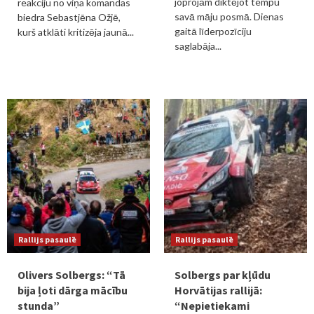
joprojām diktējot tempu
reakciju no viņa komandas
savā māju posmā. Dienas
biedra Sebastjēna Ožjē,
gaitā līderpozīciju
kurš atklāti kritizēja jaunā...
saglabāja...
Rallijs pasaulē
Rallijs pasaulē
Olivers Solbergs: “Tā
Solbergs par kļūdu
bija ļoti dārga mācību
Horvātijas rallijā:
stunda”
“Nepietiekami