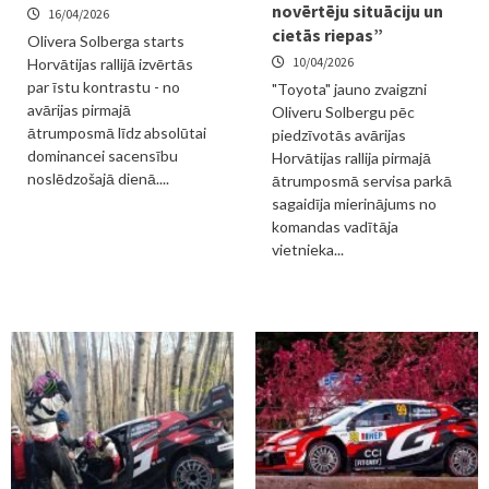
novērtēju situāciju un
16/04/2026
cietās riepas”
Olivera Solberga starts
10/04/2026
Horvātijas rallijā izvērtās
par īstu kontrastu - no
"Toyota" jauno zvaigzni
avārijas pirmajā
Oliveru Solbergu pēc
ātrumposmā līdz absolūtai
piedzīvotās avārijas
dominancei sacensību
Horvātijas rallija pirmajā
noslēdzošajā dienā....
ātrumposmā servisa parkā
sagaidīja mierinājums no
komandas vadītāja
vietnieka...