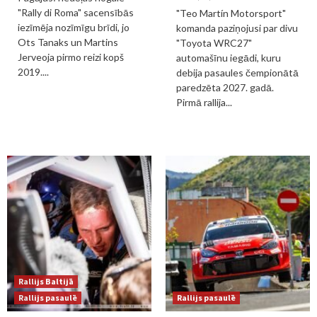
"Rally di Roma" sacensībās
"Teo Martín Motorsport"
iezīmēja nozīmīgu brīdi, jo
komanda paziņojusi par divu
Ots Tanaks un Martins
"Toyota WRC27"
Jerveoja pirmo reizi kopš
automašīnu iegādi, kuru
2019....
debija pasaules čempionātā
paredzēta 2027. gadā.
Pirmā rallija...
Rallijs Baltijā
Rallijs pasaulē
Rallijs pasaulē