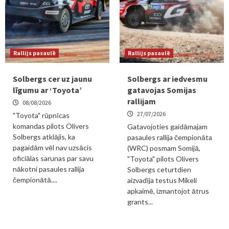
Rallijs pasaulē
Rallijs pasaulē
Solbergs cer uz jaunu
Solbergs ar iedvesmu
līgumu ar ‘Toyota’
gatavojas Somijas
rallijam
08/08/2026
27/07/2026
"Toyota" rūpnīcas
komandas pilots Olivers
Gatavojoties gaidāmajam
Solbergs atklājis, ka
pasaules rallija čempionāta
pagaidām vēl nav uzsācis
(WRC) posmam Somijā,
oficiālas sarunas par savu
"Toyota" pilots Olivers
nākotni pasaules rallija
Solbergs ceturtdien
čempionātā....
aizvadīja testus Mikeli
apkaimē, izmantojot ātrus
grants...