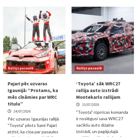
Rallijs pasaulē
Rallijs pasaulē
Pajari pēc uzvaras
‘Toyota’ sāk WRC27
Igaunijā: “Protams, ka
rallija auto izstrādi
mēs cīnāmies par WRC
Montekarlo rallijam
titulu”
13/07/2026
24/07/2026
"Toyota" rūpnīcas komanda
ir noslēgusi sava WRC27
Pēc uzvaras Igaunijas rallijā
sacīkšu auto dizaina
"Toyota" pilots Sami Pajari
izstrādi, un pagājušajā
atzīst, ka cīņa par pasaules