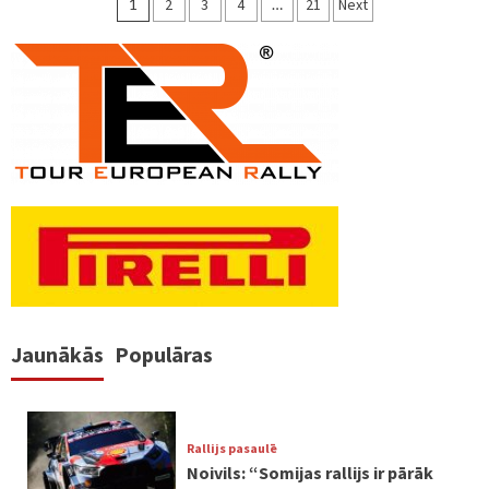
Ziņu
1
2
3
4
…
21
Next
numerācija
pēc
lappusēm
Jaunākās
Populāras
Rallijs pasaulē
Noivils: “Somijas rallijs ir pārāk