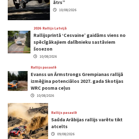
ātrs”
10/08/2026
2026
Rallijs Latvijā
Rallijsprintā ‘Cesvaine’ gaidāms viens no
spēcīgākajiem dalībnieku sastāviem
šosezon
10/08/2026
Rallijs pasaulē
Evanss un Ārmstrongs Grempianas rallijā
izmēģina potenciālos 2027. gada Skotijas
WRC posma ceļus
10/08/2026
Rallijs pasaulē
Saūda Arābijas rallijs varētu tikt
atcelts
09/08/2026