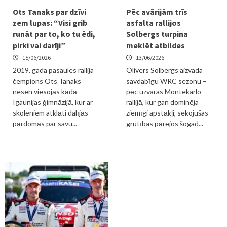
Ots Tanaks par dzīvi
Pēc avārijām trīs
zem lupas: “Visi grib
asfalta rallijos
runāt par to, ko tu ēdi,
Solbergs turpina
pirki vai darīji”
meklēt atbildes
15/06/2026
13/06/2026
2019. gada pasaules rallija
Olivers Solbergs aizvada
čempions Ots Tanaks
savdabīgu WRC sezonu –
nesen viesojās kādā
pēc uzvaras Montekarlo
Igaunijas ģimnāzijā, kur ar
rallijā, kur gan dominēja
skolēniem atklāti dalījās
ziemīgi apstākļi, sekojušas
pārdomās par savu...
grūtības pārējos šogad...