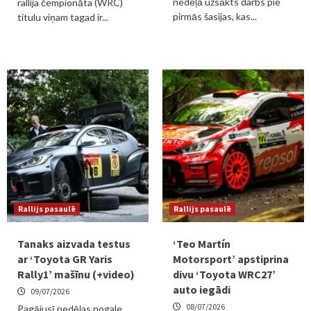
nedēļā uzsākts darbs pie
rallija čempionāta (WRC)
pirmās šasijas, kas...
titulu viņam tagad ir...
Rallijs pasaulē
Rallijs pasaulē
Tanaks aizvada testus
‘Teo Martín
ar ‘Toyota GR Yaris
Motorsport’ apstiprina
Rally1’ mašīnu (+video)
divu ‘Toyota WRC27’
auto iegādi
09/07/2026
08/07/2026
Pagājusī nedēļas nogale