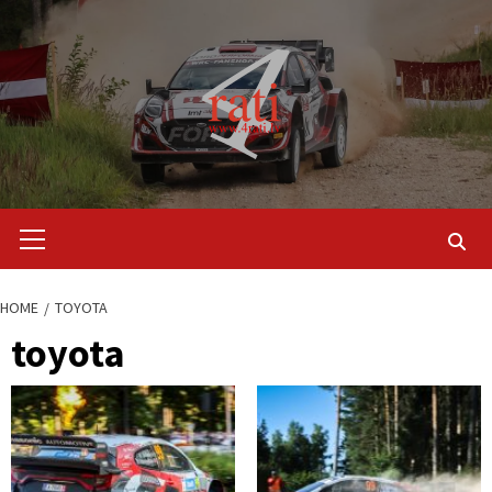
Skip
to
content
Primary
Menu
HOME
TOYOTA
toyota