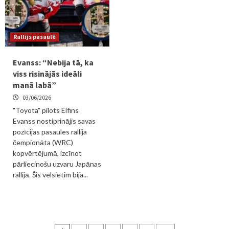
Rallijs pasaulē
Evanss: “Nebija tā, ka
viss risinājās ideāli
manā labā”
03/06/2026
"Toyota" pilots Elfins
Evanss nostiprinājis savas
pozīcijas pasaules rallija
čempionāta (WRC)
kopvērtējumā, izcīnot
pārliecinošu uzvaru Japānas
rallijā. Šis velsietim bija...