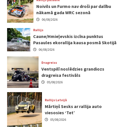
Noivils un Furmo nav droši par dalību
nākamā gada WRC sezonā
06/08/2026
Rallijs
Caune/Hmieļevskis izcīna punktus
Pasaules ekorallija kausa posmā Skotijā
06/08/2026
Dragreiss
Ventspilī noslēdzies grandiozs
dragreisa festivāls
05/08/2026
Rallijs Latvijā
Mārtiņš Sesks ar rallija auto
viesosies ‘Tet’
05/08/2026