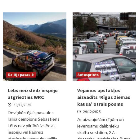
Rallijs pasaulē
Autosprints
Lēbs neizslēdz iespēju
Vējainos apstākļos
atgriezties WRC
aizvadīts ‘Rīgas Ziemas
kausa’ otrais posms
30/12/2025
29/12/2025
Deviņkārtējais pasaules
rallija čempions Sebastjēns
Ar aizraujošām cīņām un
Lēbs nav pilnībā izslēdzis
ievērojamu dalībnieku
iespēju vēl kādreiz
skaitu sestdien, 27.
atgriezties pasaules rallija
decembrī, norisinājās Rīgas