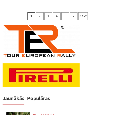
Ziņu
1
2
3
4
…
7
Next
numerācija
pēc
lappusēm
Jaunākās
Populāras
Rallijs pasaulē