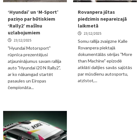
‘Hyundai’ un ‘M-Sport’
Rovanpera jūtas
paziņo par būtiskiem
piedzimis nepareizajā
‘Rally2’ mašīnu
laikmetā
uzlabojumiem
23/12/2025
23/12/2025
Somu rallija zvaigzne Kalle
Rovanpera piektajā
"Hyundai Motorsport"
dokumentālās sērijas "More
rūpnīca prezentējusi
than Machine" epizodē
atjauninājumus savam rallija
atklāti dalījies savās sajūtās
auto "Hyundai i20 N Rally2",
par mūsdienu autosportu,
ar ko nākamgad startēt
atzīstot,...
pasaules un Eiropas
čempionāta...