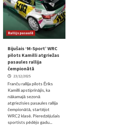
Rallijs pasaulē
Bijušais ‘M-Sport’ WRC
pilots Kamilli atgriežas
pasaules rallija
čempionātā
23/12/2025
Franču rallija pilots Ēriks
Kamilli apstiprinājis, ka
nākamajā sezonā
atgriezīsies pasaules rallija
čempionātā, startējot
WRC2 klasē. Pieredzējušais
sportists pēdējo gadu...