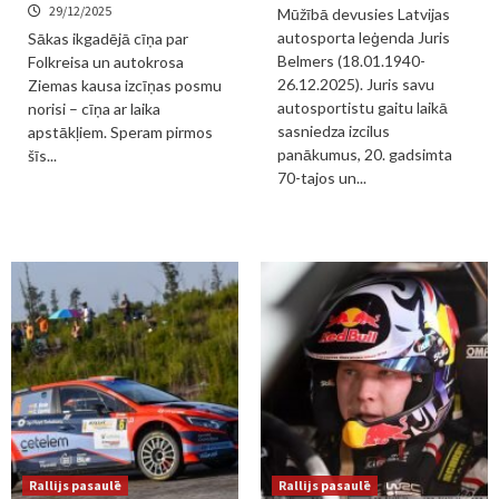
29/12/2025
Mūžībā devusies Latvijas
autosporta leģenda Juris
Sākas ikgadējā cīņa par
Belmers (18.01.1940-
Folkreisa un autokrosa
26.12.2025). Juris savu
Ziemas kausa izcīņas posmu
autosportistu gaitu laikā
norisi – cīņa ar laika
sasniedza izcilus
apstākļiem. Speram pirmos
panākumus, 20. gadsimta
šīs...
70-tajos un...
Rallijs pasaulē
Rallijs pasaulē