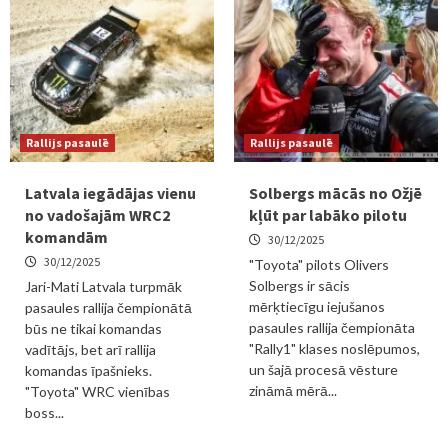
Rallijs pasaulē
Rallijs pasaulē
Latvala iegādājas vienu
Solbergs mācās no Ožjē
no vadošajām WRC2
kļūt par labāko pilotu
komandām
30/12/2025
30/12/2025
"Toyota" pilots Olivers
Solbergs ir sācis
Jari-Mati Latvala turpmāk
mērķtiecīgu iejušanos
pasaules rallija čempionātā
pasaules rallija čempionāta
būs ne tikai komandas
"Rally1" klases noslēpumos,
vadītājs, bet arī rallija
un šajā procesā vēsture
komandas īpašnieks.
zināmā mērā...
"Toyota" WRC vienības
boss...