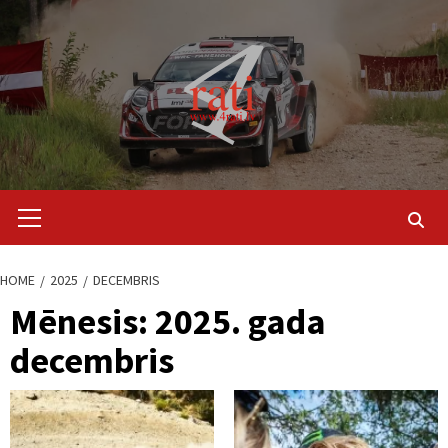
Skip
to
content
Primary
Menu
HOME
2025
DECEMBRIS
Mēnesis:
2025. gada
decembris