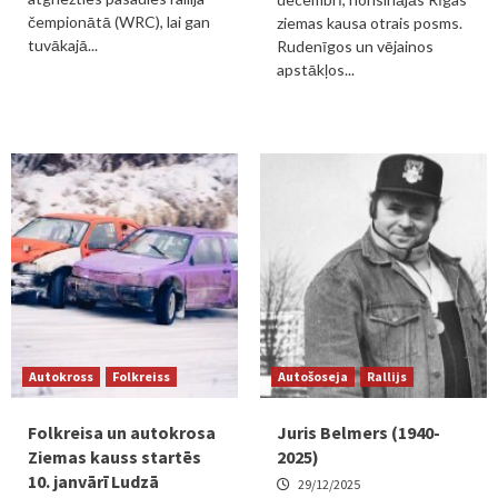
čempionātā (WRC), lai gan
ziemas kausa otrais posms.
tuvākajā...
Rudenīgos un vējainos
apstākļos...
Autokross
Folkreiss
Autošoseja
Rallijs
Folkreisa un autokrosa
Juris Belmers (1940-
Ziemas kauss startēs
2025)
10. janvārī Ludzā
29/12/2025