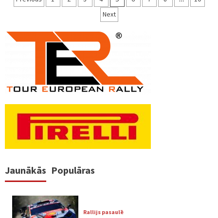
numerācija
Next
pēc
lappusēm
Jaunākās
Populāras
Rallijs pasaulē