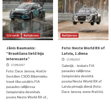
Citi veidi
Rallijkross
Rallijkross
Jānis Baumanis:
Foto: Neste World RX of
“Braukšana lietū bija
Latvia, 1.diena
interesanta”
17/09/2017
17/09/2017
Galerijā - ieskats FIA
pasaules rallijkrosa
Foto: Dace Janova, 4rati.lv
čempionāta desmitā
Sestdien CSDD Biķernieku
posma Neste World RX of
trasē tika uzsākts FIA
Latvia pirmajā dienā (foto:
pasaules rallijkrosa
Dace Janova, www.4rati.lv).
čempionāta desmitais
posms Neste World RX of...