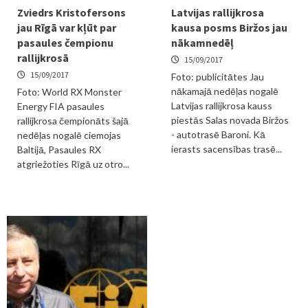
Zviedrs Kristofersons
Latvijas rallijkrosa
jau Rīgā var kļūt par
kausa posms Biržos jau
pasaules čempionu
nākamnedēļ
rallijkrosā
15/09/2017
15/09/2017
Foto: publicitātes Jau
nākamajā nedēļas nogalē
Foto: World RX Monster
Latvijas rallijkrosa kauss
Energy FIA pasaules
piestās Salas novada Biržos
rallijkrosa čempionāts šajā
- autotrasē Baroni. Kā
nedēļas nogalē ciemojas
ierasts sacensības trasē...
Baltijā, Pasaules RX
atgriežoties Rīgā uz otro...