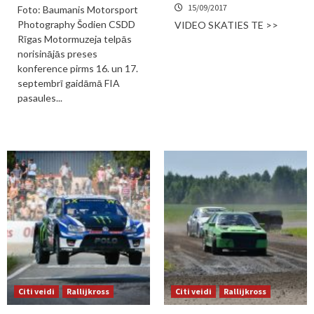
15/09/2017
Foto: Baumanis Motorsport
Photography Šodien CSDD
VIDEO SKATIES TE >>
Rīgas Motormuzeja telpās
norisinājās preses
konference pirms 16. un 17.
septembrī gaidāmā FIA
pasaules...
Citi veidi
Rallijkross
Citi veidi
Rallijkross