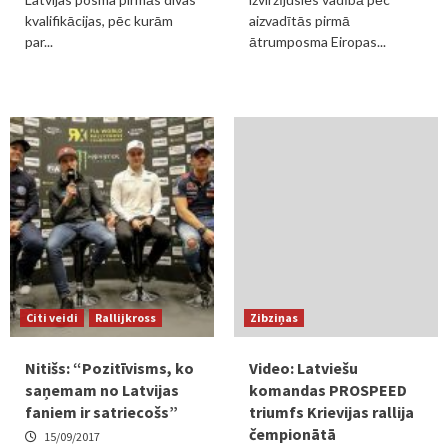
kvalifikācijas, pēc kurām
aizvadītās pirmā
par...
ātrumposma Eiropas...
Citi veidi
Rallijkross
Zibziņas
Nitišs: “Pozitīvisms, ko
Video: Latviešu
saņemam no Latvijas
komandas PROSPEED
faniem ir satriecošs”
triumfs Krievijas rallija
čempionātā
15/09/2017