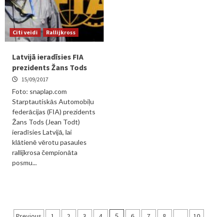
Citi veidi
Rallijkross
Latvijā ieradīsies FIA
prezidents Žans Tods
15/09/2017
Foto: snaplap.com
Starptautiskās Automobiļu
federācijas (FIA) prezidents
Žans Tods (Jean Todt)
ieradīsies Latvijā, lai
klātienē vērotu pasaules
rallijkrosa čempionāta
posmu...
Ziņu
Previous
1
2
3
4
5
6
7
8
…
10