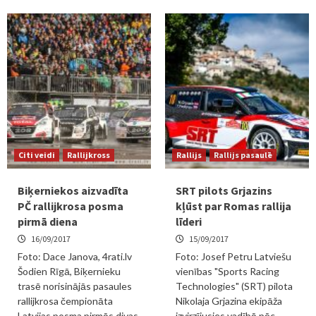
Citi veidi
Rallijkross
Rallijs
Rallijs pasaulē
Biķerniekos aizvadīta
SRT pilots Grjazins
PČ rallijkrosa posma
kļūst par Romas rallija
pirmā diena
līderi
16/09/2017
15/09/2017
Foto: Dace Janova, 4rati.lv
Foto: Josef Petru Latviešu
Šodien Rīgā, Biķernieku
vienības "Sports Racing
trasē norisinājās pasaules
Technologies" (SRT) pilota
rallijkrosa čempionāta
Nikolaja Grjazina ekipāža
Latvijas posma pirmās divas
izvirzījusies vadībā pēc