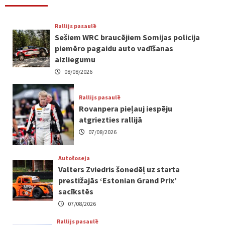
Rallijs pasaulē
Sešiem WRC braucējiem Somijas policija
piemēro pagaidu auto vadīšanas
aizliegumu
08/08/2026
Rallijs pasaulē
Rovanpera pieļauj iespēju
atgriezties rallijā
07/08/2026
Autošoseja
Valters Zviedris šonedēļ uz starta
prestižajās ‘Estonian Grand Prix’
sacīkstēs
07/08/2026
Rallijs pasaulē