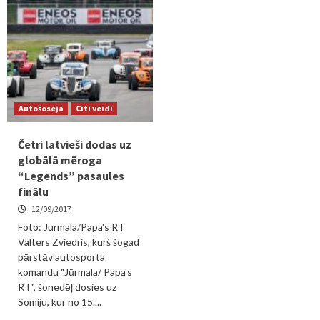
Autošoseja
Citi veidi
Četri latvieši dodas uz
globālā mēroga
“Legends” pasaules
finālu
12/09/2017
Foto: Jurmala/Papa's RT
Valters Zviedris, kurš šogad
pārstāv autosporta
komandu "Jūrmala/ Papa's
RT", šonedēļ dosies uz
Somiju, kur no 15....