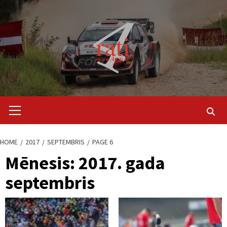
Skip
to
content
Primary
Menu
HOME
2017
SEPTEMBRIS
PAGE 6
Mēnesis:
2017. gada
septembris