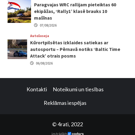
Paragvajas WRC rallijam pieteiktas 60
ekipāžas, ‘Rally1’ klasē brauks 10
mašīnas
07/08/2026
Autošoseja
Kūrortpilsētas izklaides satiekas ar
autosportu – Pērnavā notiks ‘Baltic Time
Attack’ otrais posms
06/08/2026
Kontakti
Noteikumi un tiesības
Reklāmas iespējas
© 4rati, 2022
izstrādāts