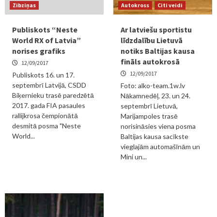
Zibziņas
Autokross
Citi veidi
Publiskots “Neste
Ar latviešu sportistu
World RX of Latvia”
līdzdalību Lietuvā
norises grafiks
notiks Baltijas kausa
fināls autokrosā
12/09/2017
12/09/2017
Publiskots 16. un 17.
septembrī Latvijā, CSDD
Foto: alko-team.1w.lv
Biķernieku trasē paredzētā
Nākamnedēļ, 23. un 24.
2017. gada FIA pasaules
septembrī Lietuvā,
rallijkrosa čempionātā
Marijampoles trasē
desmitā posma "Neste
norisināsies viena posma
World...
Baltijas kausa sacīkste
vieglajām automašīnām un
Mini un...