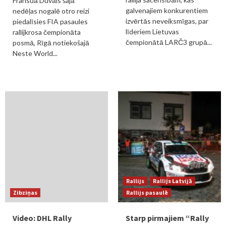
Fransuā Duvāls šajā
galvenajiem konkurentiem
nedēļas nogalē otro reizi
izvērtās neveiksmīgas, par
piedalīsies FIA pasaules
līderiem Lietuvas
rallijkrosa čempionāta
čempionātā LARČ3 grupā...
posmā, Rīgā notiekošajā
Neste World...
Rallijs
Rallijs Latvijā
Zibziņas
Rallijs pasaulē
Video: DHL Rally
Starp pirmajiem “Rally