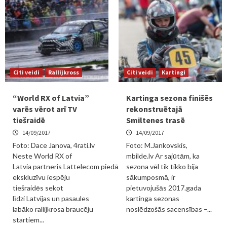
Citi veidi
Rallijkross
Citi veidi
Kartingi
“World RX of Latvia”
Kartinga sezona finišēs
varēs vērot arī TV
rekonstruētajā
tiešraidē
Smiltenes trasē
14/09/2017
14/09/2017
Foto: Dace Janova, 4rati.lv
Foto: M.Jankovskis,
Neste World RX of
mbilde.lv Ar sajūtām, ka
Latvia partneris Lattelecom piedāvā
sezona vēl tik tikko bija
ekskluzīvu iespēju
sākumposmā, ir
tiešraidēs sekot
pietuvojušās 2017.gada
līdzi Latvijas un pasaules
kartinga sezonas
labāko rallijkrosa braucēju
noslēdzošās sacensības –...
startiem...