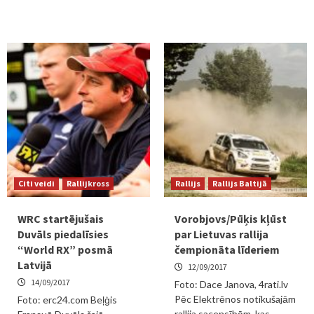
Citi veidi
Rallijkross
Rallijs
Rallijs Baltijā
WRC startējušais
Vorobjovs/Pūķis kļūst
Duvāls piedalīsies
par Lietuvas rallija
“World RX” posmā
čempionāta līderiem
Latvijā
12/09/2017
14/09/2017
Foto: Dace Janova, 4rati.lv
Pēc Elektrēnos notikušajām
Foto: erc24.com Beļģis
rallija sacensībām, kas