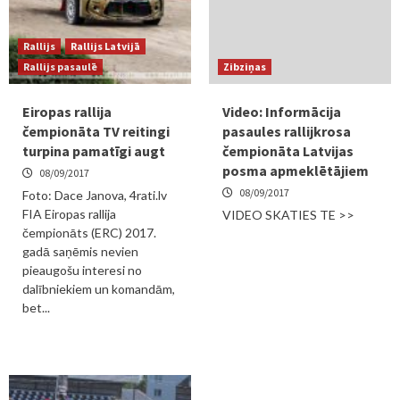
Rallijs
Rallijs Latvijā
Rallijs pasaulē
Zibziņas
Eiropas rallija
Video: Informācija
čempionāta TV reitingi
pasaules rallijkrosa
turpina pamatīgi augt
čempionāta Latvijas
posma apmeklētājiem
08/09/2017
08/09/2017
Foto: Dace Janova, 4rati.lv
FIA Eiropas rallija
VIDEO SKATIES TE >>
čempionāts (ERC) 2017.
gadā saņēmis nevien
pieaugošu interesi no
dalībniekiem un komandām,
bet...