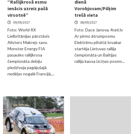
“Rallijkrosā esmu
dienā
ienācis uzreiz pašā
Vorobjovam/Pūķim
virsotnē”
trešā vieta
09/09/2017
08/09/2017
Foto: World RX
Foto: Dace Janova, 4rati.lv
Lielbritānijas pārstāvis
Ar pirmo ātrumposmu
Alisters Makrejs savu
Elektrēnu pilsētā šovakar
Monster Energy FIA
startēja Lietuvas rallija
pasaules rallijkrosa
čempionāta un Baltijas
čempionāta debiju
rallija kausa izcīņas posms...
piedzīvoja pagājušajā
nedēļas nogalē Francijā,...