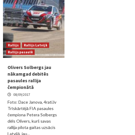
Rallijs
Rallijs Latvijā
Rallijs pasaulē
Olivers Solbergs jau
nākamgad debitēs
pasaules rallija
čempionātā
08/09/2017
Foto: Dace Janova, 4rati.lv
Trīskārtējā FIA pasaules
čempiona Petera Solbergs
dēls Olivers, kurš savas
rallija pilota gaitas uzsācis
Latvijā, jau...