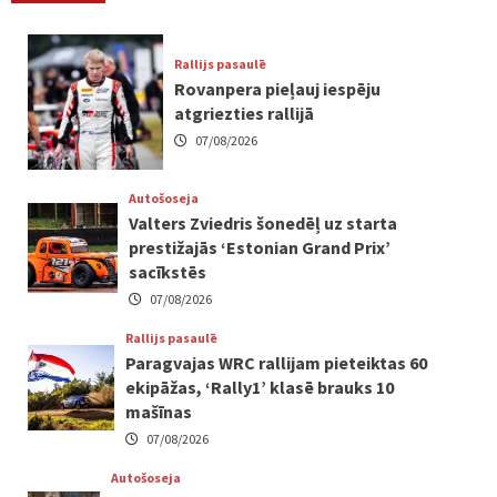
Rallijs pasaulē
Rovanpera pieļauj iespēju
atgriezties rallijā
07/08/2026
Autošoseja
Valters Zviedris šonedēļ uz starta
prestižajās ‘Estonian Grand Prix’
sacīkstēs
07/08/2026
Rallijs pasaulē
Paragvajas WRC rallijam pieteiktas 60
ekipāžas, ‘Rally1’ klasē brauks 10
mašīnas
07/08/2026
Autošoseja