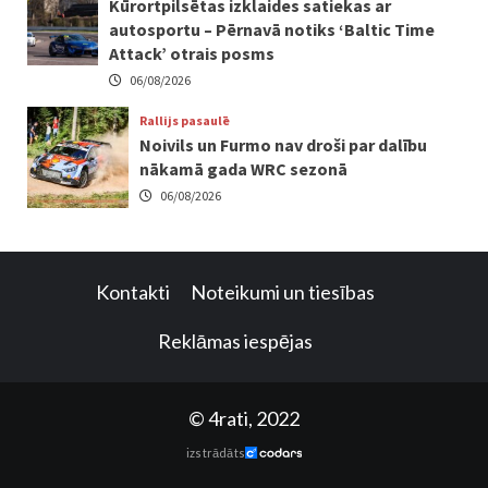
Kūrortpilsētas izklaides satiekas ar
autosportu – Pērnavā notiks ‘Baltic Time
Attack’ otrais posms
06/08/2026
Rallijs pasaulē
Noivils un Furmo nav droši par dalību
nākamā gada WRC sezonā
06/08/2026
Kontakti
Noteikumi un tiesības
Reklāmas iespējas
© 4rati, 2022
izstrādāts