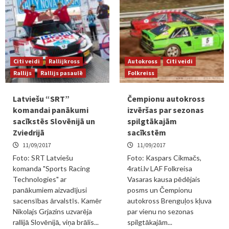
Citi veidi
Rallijkross
Autokross
Citi veidi
Rallijs
Rallijs pasaulē
Folkreiss
Latviešu “SRT”
Čempionu autokross
komandai panākumi
izvēršas par sezonas
sacīkstēs Slovēnijā un
spilgtākajām
Zviedrijā
sacīkstēm
11/09/2017
11/09/2017
Foto: SRT Latviešu
Foto: Kaspars Cikmačs,
komanda "Sports Racing
4rati.lv LAF Folkreisa
Technologies" ar
Vasaras kausa pēdējais
panākumiem aizvadījusi
posms un Čempionu
sacensības ārvalstīs. Kamēr
autokross Brenguļos kļuva
Nikolajs Grjazins uzvarēja
par vienu no sezonas
rallijā Slovēnijā, viņa brālis...
spilgtākajām...