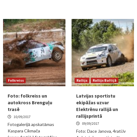
Folkreiss
Rallijs
Rallijs Baltijā
Foto: folkreiss un
Latvijas sportistu
autokross Brenguļu
ekipāžas uzvar
trasē
Elektrēnu rallijā un
rallijsprintā
10/09/2017
09/09/2017
Fotogalerijā apskatāmas
Kaspara Cikmača
Foto: Dace Janova, 4rati.lv