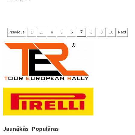
Ziņu
Previous
1
…
4
5
6
7
8
9
10
Next
numerācija
pēc
lappusēm
Jaunākās
Populāras