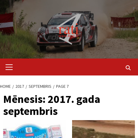
Skip
to
content
Primary
Menu
HOME
2017
SEPTEMBRIS
PAGE 7
Mēnesis:
2017. gada
septembris