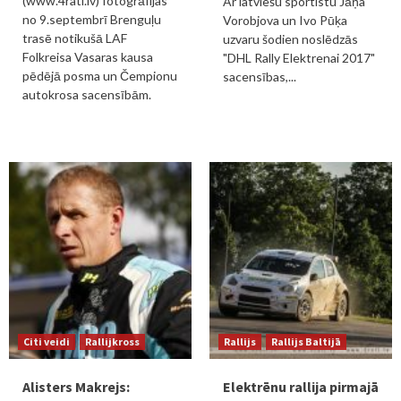
(www.4rati.lv) fotogrāfijas
Ar latviešu sportistu Jāņa
no 9.septembrī Brenguļu
Vorobjova un Ivo Pūķa
trasē notikušā LAF
uzvaru šodien noslēdzās
Folkreisa Vasaras kausa
"DHL Rally Elektrenai 2017"
pēdējā posma un Čempionu
sacensības,...
autokrosa sacensībām.
Citi veidi
Rallijkross
Rallijs
Rallijs Baltijā
Alisters Makrejs:
Elektrēnu rallija pirmajā