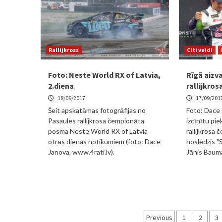
Rallijkross
Citi veidi
Foto: Neste World RX of Latvia,
Rīgā aizv
2.diena
rallijkro
18/09/2017
17/09/201
Šeit apskatāmas fotogrāfijas no
Foto: Dace J
Pasaules rallijkrosa čempionāta
izcīnītu pi
posma Neste World RX of Latvia
rallijkrosa
otrās dienas notikumiem (foto: Dace
noslēdzis "
Janova, www.4rati.lv).
Jānis Bauma
Ziņu
Previous
1
2
3