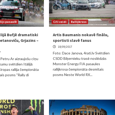
lijs pasaulē
Citi veidi
Rallijkross
lijā Bufjē dramatiski
Artis Baumanis nokavē finālu,
etanoviču, Grjazins –
sportisti slavē fanus
18/09/2017
7
Foto: Dace Janova, 4rati.lv Svētdien
CSDD Biķernieku trasē noslēdzās
 Petru Ar aizraujošu cīņu
Monster Energy FIA pasaules
kumu svētdien Itālijā
rallijkrosa čempionāta desmitais
iropas rallija čempionāta
posms Neste World RX...
ais posms "Rally di