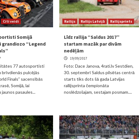
Citi veidi
Rallijs
Rallijs Latvijā
Rallijsprints
portisti Somijā
Līdz rallija “Saldus 2017”
ši grandiozo “Legend
startam mazāk par divām
als”
nedēļām
7
19/09/2017
citātes 77 autosportisti
Foto: Dace Janova, 4rati.lv Sestdien,
m brīvdienās pulcējās
30. septembrī Saldus pilsētas centrā
ld Finals” sacensībās
starts tiks dots šā gada Latvijas
rasē, Somijā, lai
rallijsprinta čempionāta
 jaunos pasaules...
noslēdzošajam, sestajam posmam....