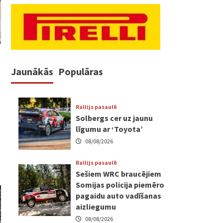
Jaunākās
Populāras
Rallijs pasaulē
Solbergs cer uz jaunu
līgumu ar ‘Toyota’
08/08/2026
Rallijs pasaulē
Sešiem WRC braucējiem
Somijas policija piemēro
pagaidu auto vadīšanas
aizliegumu
08/08/2026