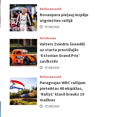
Rallijs pasaulē
Rovanpera pieļauj iespēju
atgriezties rallijā
07/08/2026
Autošoseja
Valters Zviedris šonedēļ
uz starta prestižajās
‘Estonian Grand Prix’
sacīkstēs
07/08/2026
Rallijs pasaulē
Paragvajas WRC rallijam
pieteiktas 60 ekipāžas,
‘Rally1’ klasē brauks 10
mašīnas
07/08/2026