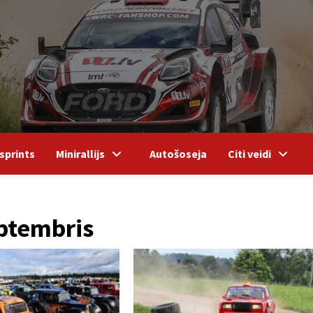
sprints
Minirallijs
Autošoseja
Citi veidi
ptembris