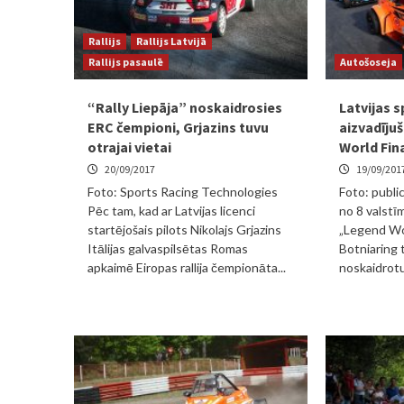
Rallijs
Rallijs Latvijā
Rallijs pasaulē
Autošoseja
“Rally Liepāja” noskaidrosies
Latvijas s
ERC čempioni, Grjazins tuvu
aizvadīju
otrajai vietai
World Fin
20/09/2017
19/09/201
Foto: Sports Racing Technologies
Foto: publi
Pēc tam, kad ar Latvijas licenci
no 8 valstī
startējošais pilots Nikolajs Grjazins
„Legend Wor
Itālijas galvaspilsētas Romas
Botniaring t
apkaimē Eiropas rallija čempionāta...
noskaidrotu