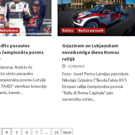
Rallijkross
Rallijs
Rallijs pasaulē
adīts pasaules
Grjazinam un Lukjaņukam
sa čempionāta posms
neveiksmīga diena Romas
rallijā
7
17/09/2017
anova, 4rati.lv Ar
ekto vietu pasaules
Foto: Josef Petru Latvijas pārstāvis
 čempionāta posmu Latvijā
Nikolajs Grjazins ("Škoda Fabia R5")
STARD" vienības braucējs
Eiropas rallija čempionāta posmā
nis, kamēr...
"Rally di Roma Capitale" pēc
sacensību otrās...
4
5
6
7
…
10
Next