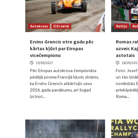
Autokross
Citi veidi
Rallijs
Ral
Ervins Grencis otro gadu pēc
Romas ral
kārtas kļūst par Eiropas
uzveic Kaj
vicečempionu
astotais
19/09/2017
18/09/201
Pēc Eiropas autokrosa čempionāta
Foto: Josef
pēdējā posma Francijā kļuvis zināms,
un tās iznā
ka Ervins Grencis atkārtojis savu
noslēdzās E
2016. gada panākumu, arī šogad
priekšpēdēj
izcīnot...
Roma...