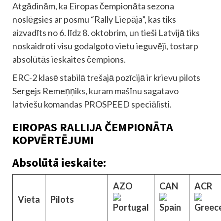
Atgādinām, ka Eiropas čempionāta sezona
noslēgsies ar posmu “Rally Liepāja”, kas tiks
aizvadīts no 6. līdz 8. oktobrim, un tieši Latvijā tiks
noskaidroti visu godalgoto vietu ieguvēji, tostarp
absolūtās ieskaites čempions.
ERC-2 klasē stabilā trešajā pozīcijā ir krievu pilots
Sergejs Remeņņiks, kuram mašīnu sagatavo
latviešu komandas PROSPEED speciālisti.
EIROPAS RALLIJA ČEMPIONĀTA
KOPVĒRTĒJUMI
Absolūtā ieskaite:
AZO
CAN
ACR
Vieta
Pilots