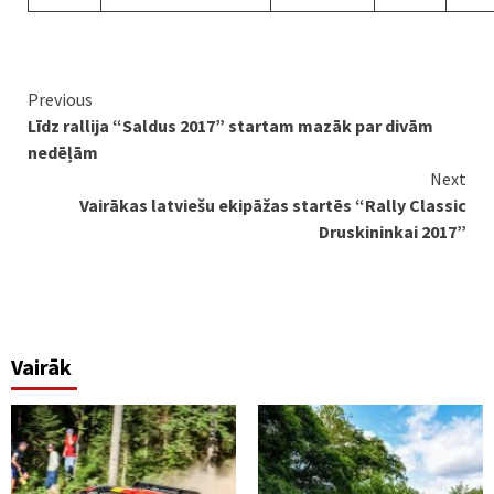
Continue
Previous
Līdz rallija “Saldus 2017” startam mazāk par divām
Reading
nedēļām
Next
Vairākas latviešu ekipāžas startēs “Rally Classic
Druskininkai 2017”
Vairāk