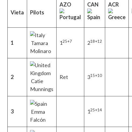
AZO
CAN
ACR
Vieta
Pilots
25+7
18+12
1
1
2
Tamara
Molinaro
15+10
2
Ret
3
Catie
Munnings
25+14
3
1
Emma
Falcón