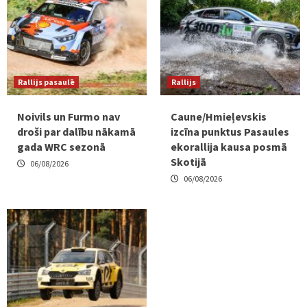
Rallijs pasaulē
Rallijs
Noivils un Furmo nav
Caune/Hmieļevskis
droši par dalību nākamā
izcīna punktus Pasaules
gada WRC sezonā
ekorallija kausa posmā
Skotijā
06/08/2026
06/08/2026