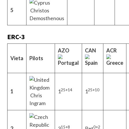
5
Christos
Demosthenous
ERC-3
AZO
CAN
ACR
Vieta
Pilots
25+14
25+10
1
1
1
Chris
Ingram
15+8
0+2
2
3
Ret