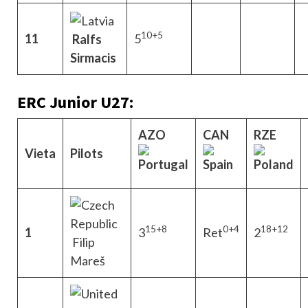
10+5
11
5
Ralfs
Sirmacis
ERC Junior U27:
AZO
CAN
RZE
Vieta
Pilots
15+8
0+4
18+12
1
3
Ret
2
Filip
Mareš