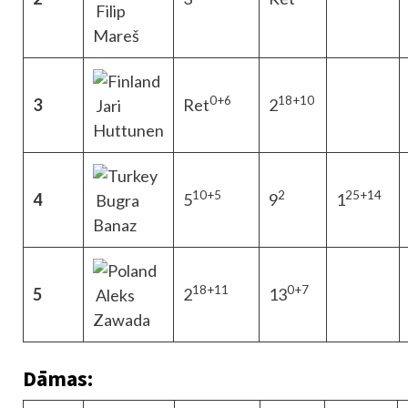
Filip
Mareš
0+6
18+10
3
Ret
2
Jari
Huttunen
10+5
2
25+14
4
5
9
1
Bugra
Banaz
18+11
0+7
5
2
13
Aleks
Zawada
Dāmas: