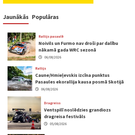
Jaunākās
Populāras
Rallijs pasaulē
Noivils un Furmo nav droši par dalību
nākamā gada WRC sezonā
06/08/2026
Rallijs
Caune/Hmieļevskis izcīna punktus
Pasaules ekorallija kausa posmā Skotijā
06/08/2026
Dragreiss
Ventspilī noslēdzies grandiozs
dragreisa festivāls
05/08/2026