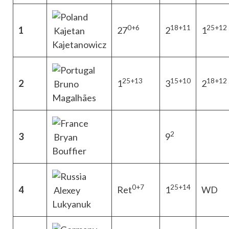
0+6
18+11
25+12
1
27
2
1
Kajetan
Kajetanowicz
25+13
15+10
18+12
2
1
3
2
Bruno
Magalhães
2
3
9
Bryan
Bouffier
0+7
25+14
4
Ret
1
WD
Alexey
Lukyanuk