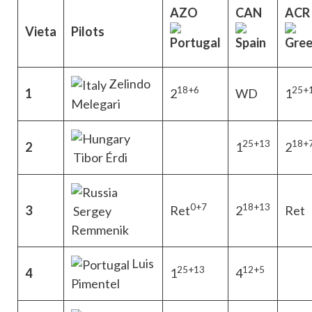
AZO
CAN
ACR
Vieta
Pilots
Zelindo
18+6
25+
1
2
WD
1
Melegari
25+13
18+
2
1
2
Tibor Érdi
0+7
18+13
3
Ret
2
Ret
Sergey
Remmenik
Luis
25+13
12+5
4
1
4
Pimentel