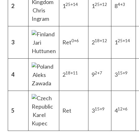
25+14
25+12
4+3
2
1
1
8
Chris
Ingram
0+6
18+12
25+14
3
Ret
2
1
Jari
Huttunen
18+11
2+7
15+9
4
2
9
3
Aleks
Zawada
15+9
12+6
5
Ret
3
4
Karel
Kupec