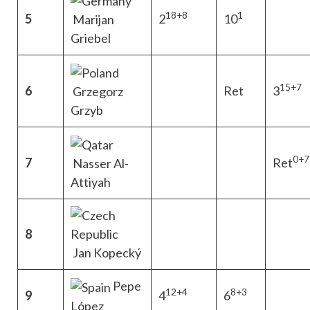
18+8
1
5
2
10
Marijan
Griebel
15+7
6
Ret
3
Grzegorz
Grzyb
0+7
7
Ret
Nasser Al-
Attiyah
8
Jan Kopecký
Pepe
12+4
8+3
9
4
6
López