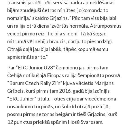
transmisijas dēļ, pēc servisa parka apmeklēšanas
bijām zaudējuši četras minūtes, jo komanda to
nomainīja,” skaidro Grjazins. “Pēc tam viss bija labi
un rallija otrā diena izvērtās normāla. Ātrumposmus
veicot pirmo reizi, tie bija slideni. Tā kā šogad
mitrumā vēl nebiju braucis, darīju to piesardzīgi.
Otrajā daļā jau bija labāk, tāpēc kopumā esmu
apmierināts ar to.”
Par “ERC Junior U28” čempionu jau pirms tam
Čehijā notikušajā Eiropas rallija čempionāta posmā
“Barum Czech Rally Zlín” kļuva vācietis Marijans
Grībels, kurš pirms tam 2016. gadā bija izcīnījis
“ERC Junior” titulu. Toties cīņa par vicečempiona
nosaukumu turpinās, un šobrīd otrajā pozīcijā,
posmu pirms sezonas beigām ir tieši Grjazins, kurš
12 punktus priekšā spānim Hosē Svaresam.