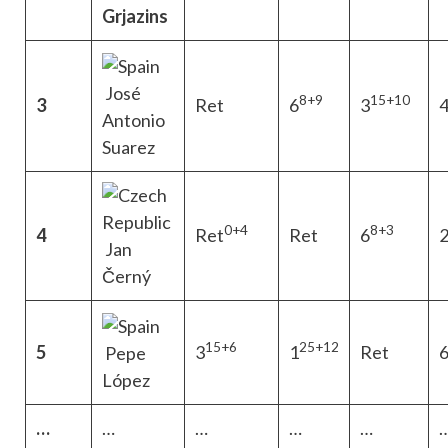
Grjazins
José
8+9
15+10
3
Ret
6
3
Antonio
Suarez
0+4
8+3
4
Ret
Ret
6
Jan
Černý
15+6
25+12
5
3
1
Ret
Pepe
López
…
…
…
…
…