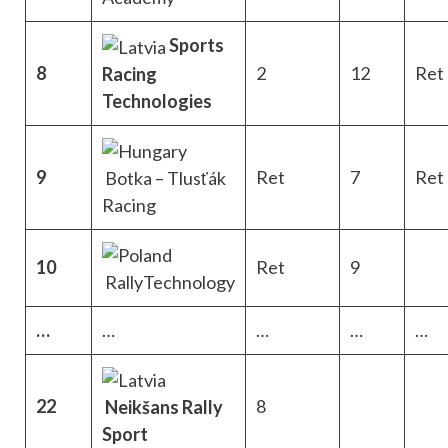
Sports
8
2
12
Ret
Racing
Technologies
9
Ret
7
Ret
Botka – Tlusťák
Racing
10
Ret
9
RallyTechnology
…
…
…
…
…
22
8
Neikšans Rally
Sport