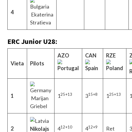
4
Ekaterina
Stratieva
ERC Junior U28:
AZO
CAN
RZE
Z
Vieta
Pilots
25+13
15+8
25+13
1
1
3
1
Marijan
Griebel
12+10
12+9
2
4
4
Ret
Nikolajs