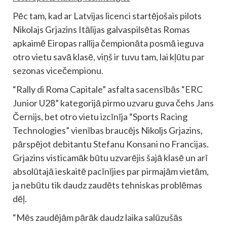
Pēc tam, kad ar Latvijas licenci startējošais pilots
Nikolajs Grjazins Itālijas galvaspilsētas Romas
apkaimē Eiropas rallija čempionāta posmā ieguva
otro vietu savā klasē, viņš ir tuvu tam, lai kļūtu par
sezonas vicečempionu.
“Rally di Roma Capitale” asfalta sacensībās “ERC
Junior U28” kategorijā pirmo uzvaru guva čehs Jans
Černijs, bet otro vietu izcīnīja “Sports Racing
Technologies” vienības braucējs Nikoljs Grjazins,
pārspējot debitantu Stefanu Konsani no Francijas.
Grjazins visticamāk būtu uzvarējis šajā klasē un arī
absolūtajā ieskaitē pacīnījies par pirmajām vietām,
ja nebūtu tik daudz zaudēts tehniskas problēmas
dēļ.
“Mēs zaudējām pārāk daudz laika salūzušās