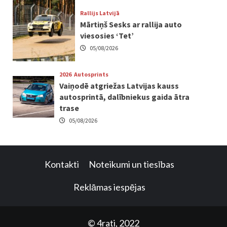
Rallijs Latvijā
Mārtiņš Sesks ar rallija auto
viesosies ‘Tet’
05/08/2026
2026
Autosprints
Vaiņodē atgriežas Latvijas kauss
autosprintā, dalībniekus gaida ātra
trase
05/08/2026
Kontakti
Noteikumi un tiesības
Reklāmas iespējas
© 4rati, 2022