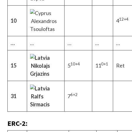
12+4
10
4
Alexandros
Tsouloftas
…
…
…
…
…
10+4
0+1
15
5
11
Ret
Nikolajs
Grjazins
6+2
31
7
Ralfs
Sirmacis
ERC-2: