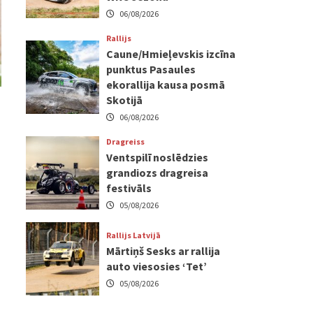
06/08/2026
Rallijs
Caune/Hmieļevskis izcīna
punktus Pasaules
ekorallija kausa posmā
Skotijā
06/08/2026
Dragreiss
Ventspilī noslēdzies
grandiozs dragreisa
festivāls
05/08/2026
Rallijs Latvijā
Mārtiņš Sesks ar rallija
auto viesosies ‘Tet’
05/08/2026