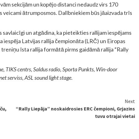
divām sekcijām un kopējo distanci nedaudz virs 170
ūs veicami ātrumposmos. Dalībniekiem būs jāaizvada trīs
s savlaicīgi un atgādina, ka pieteikties rallijam iespējams
iska iespēja Latvijas rallija čempionāta (LRČ) un Eiropas
treniņu īsta rallija formātā pirms gaidāmā rallija “Rally
e, TIKS centrs, Saldus radio, Sporta Punkts, Win-door
net serviss, ASL sound light stage.
Next
ču,
“Rally Liepāja” noskaidrosies ERC čempioni, Grjazins
tuvu otrajai vietai