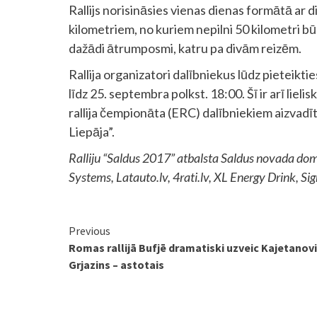
Rallijs norisināsies vienas dienas formātā ar 
kilometriem, no kuriem nepilni 50 kilometri b
dažādi ātrumposmi, katru pa divām reizēm.
Rallija organizatori dalībniekus lūdz pieteiktie
līdz 25. septembra polkst. 18:00. Šī ir arī liel
rallija čempionāta (ERC) dalībniekiem aizvadīt 
Liepāja”.
Ralliju “Saldus 2017” atbalsta Saldus novada dom
Systems, Latauto.lv, 4rati.lv, XL Energy Drink, Sig
Continue
Previous
Romas rallijā Bufjē dramatiski uzveic Kajetanovi
Reading
Grjazins – astotais