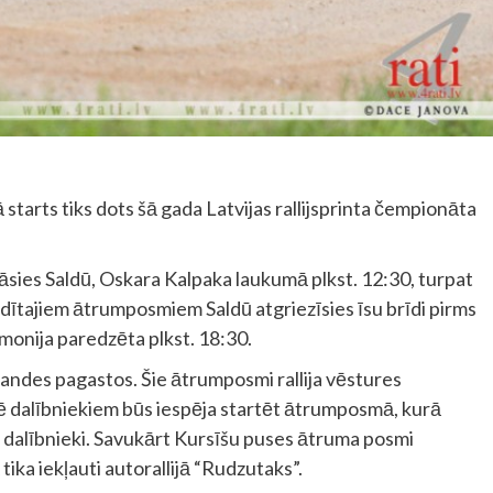
starts tiks dots šā gada Latvijas rallijsprinta čempionāta
nāsies Saldū, Oskara Kalpaka laukumā plkst. 12:30, turpat
vadītajiem ātrumposmiem Saldū atgriezīsies īsu brīdi pirms
monija paredzēta plkst. 18:30.
randes pagastos. Šie ātrumposmi rallija vēstures
usē dalībniekiem būs iespēja startēt ātrumposmā, kurā
a dalībnieki. Savukārt Kursīšu puses ātruma posmi
ka iekļauti autorallijā “Rudzutaks”.