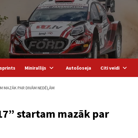
sprints
Minirallijs
Autošoseja
Citi veidi
TAM MAZĀK PAR DIVĀM NEDĒĻĀM
2017” startam mazāk par