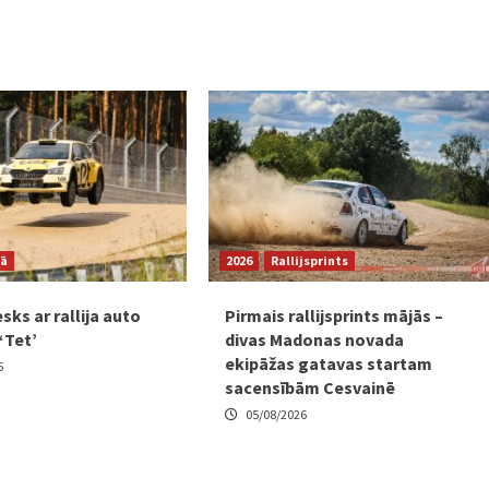
jā
2026
Rallijsprints
sks ar rallija auto
Pirmais rallijsprints mājās –
‘Tet’
divas Madonas novada
ekipāžas gatavas startam
6
sacensībām Cesvainē
05/08/2026