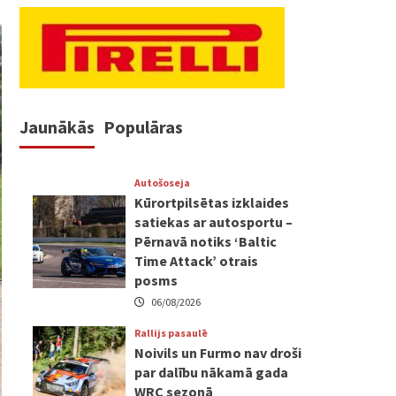
Jaunākās
Populāras
Autošoseja
Kūrortpilsētas izklaides
satiekas ar autosportu –
Pērnavā notiks ‘Baltic
Time Attack’ otrais
posms
06/08/2026
Rallijs pasaulē
Noivils un Furmo nav droši
par dalību nākamā gada
WRC sezonā