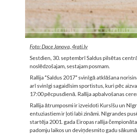
Foto: Dace Janova, 4rati.lv
Sestdien, 30. septembrī Saldus pilsētas centrā 
noslēdzošajam, sestajam posmam.
Rallija “Saldus 2017” svinīgā atklāšana norisi
arī svinīgi sagaidīsim sportistus, kuri pēc aiz
17:00 pēcpusdienā. Rallija apbalvošanas cere
Rallija ātrumposmi ir izveidoti Kursīšu un Nīg
entuziastiem ir ļoti labi zināmi. Nīgrandes p
startēja 2001. gada Eiropas rallija čempionāt
padomju laikos un deviņdesmito gadu sākumā ti