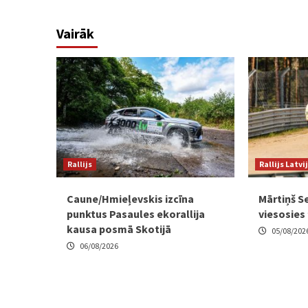
Vairāk
Rallijs
Rallijs Latvi
Caune/Hmieļevskis izcīna
Mārtiņš Se
punktus Pasaules ekorallija
viesosies 
kausa posmā Skotijā
05/08/202
06/08/2026