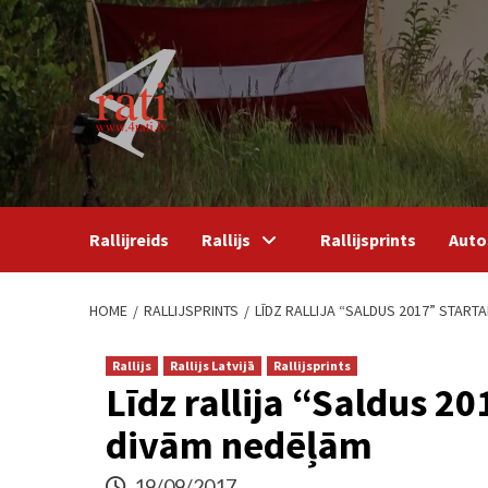
Skip
to
content
Rallijreids
Rallijs
Rallijsprints
Auto
HOME
RALLIJSPRINTS
LĪDZ RALLIJA “SALDUS 2017” STAR
Rallijs
Rallijs Latvijā
Rallijsprints
Līdz rallija “Saldus 
divām nedēļām
19/09/2017