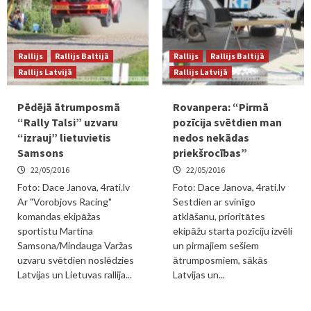
Rallijs
Rallijs Baltijā
Rallijs
Rallijs Baltijā
Rallijs Latvijā
Rallijs Latvijā
Pēdējā ātrumposmā
Rovanpera: “Pirmā
“Rally Talsi” uzvaru
pozīcija svētdien man
“izrauj” lietuvietis
nedos nekādas
Samsons
priekšrocības”
22/05/2016
22/05/2016
Foto: Dace Janova, 4rati.lv
Foto: Dace Janova, 4rati.lv
Ar "Vorobjovs Racing"
Sestdien ar svinīgo
komandas ekipāžas
atklāšanu, prioritātes
sportistu Martina
ekipāžu starta pozīciju izvēli
Samsona/Mindauga Varžas
un pirmajiem sešiem
uzvaru svētdien noslēdzies
ātrumposmiem, sākās
Latvijas un Lietuvas rallija...
Latvijas un...