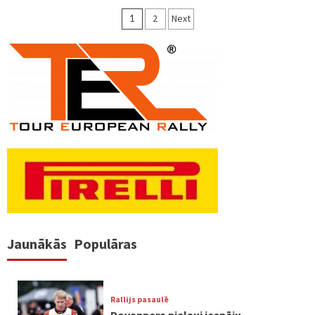
Ziņu
1
2
Next
numerācija
pēc
lappusēm
Jaunākās
Populāras
Rallijs pasaulē