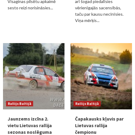
Visaginas pilsētu apkaimē
arī šogad piedalīsies
sesto reizi norisināsies...
vērienīgajās sacensībās,
taču par kausu necīnīsies.
Viņa mērķis...
Rallijs Baltijā
Rallijs Baltijā
Jaunzems izcīna 2.
Čapakausks kļuvis par
vietu Lietuvas rallija
Lietuvas rallija
sezonas noslēguma
čempionu