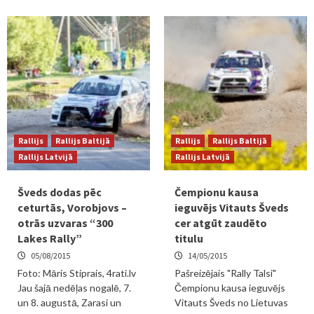
Rallijs
Rallijs Baltijā
Rallijs
Rallijs Baltijā
Rallijs Latvijā
Rallijs Latvijā
Šveds dodas pēc
Čempionu kausa
ceturtās, Vorobjovs –
ieguvējs Vitauts Šveds
otrās uzvaras “300
cer atgūt zaudēto
Lakes Rally”
titulu
05/08/2015
14/05/2015
Foto: Māris Stiprais, 4rati.lv
Pašreizējais "Rally Talsi"
Jau šajā nedēļas nogalē, 7.
Čempionu kausa ieguvējs
un 8. augustā, Zarasi un
Vitauts Šveds no Lietuvas