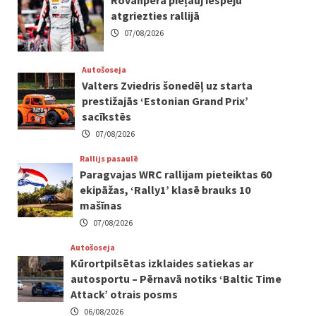
Rovanpera pieļauj iespēju
atgriezties rallijā
07/08/2026
Autošoseja
Valters Zviedris šonedēļ uz starta
prestižajās ‘Estonian Grand Prix’
sacīkstēs
07/08/2026
Rallijs pasaulē
Paragvajas WRC rallijam pieteiktas 60
ekipāžas, ‘Rally1’ klasē brauks 10
mašīnas
07/08/2026
Autošoseja
Kūrortpilsētas izklaides satiekas ar
autosportu – Pērnavā notiks ‘Baltic Time
Attack’ otrais posms
06/08/2026