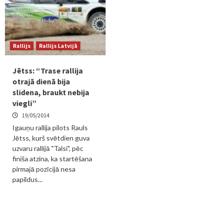
Rallijs
Rallijs Latvijā
Jētss: “Trase rallija
otrajā dienā bija
slidena, braukt nebija
viegli”
19/05/2014
Igauņu rallija pilots Rauls
Jētss, kurš svētdien guva
uzvaru rallijā "Talsi", pēc
finiša atzina, ka startēšana
pirmajā pozīcijā nesa
papildus...