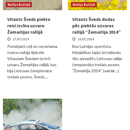
Rallijs Baltijā
Rallijs Baltijā
Vitauts Šveds piekto
Vitauts Šveds dodas
reizi izcīna uzvaru
pēc piektās uzvaras
Žemaitijas rallijā
rallijā “Žemaitija 2014”
27/07/2014
25/07/2014
Putekļaini ceļi un neciešama
Bez Latvijas sportistu
tveice nebija šķērslis
līdzdalības šajās brīvdienās
Vitautam Švedam izcīnīt
tiks aizvadīts Lietuvas rallija
uzvaru Žemaitijas rallijā, kas
čempionāta trešais posms
bija Lietuvas čempionāta
"Žemaitija 2014". (vairāk…)
trešais posms. Šveds,...