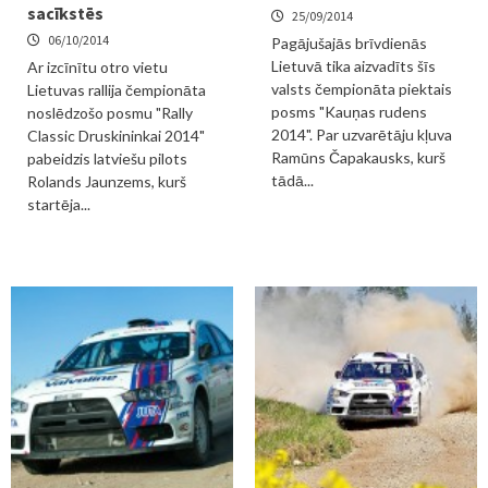
sacīkstēs
25/09/2014
06/10/2014
Pagājušajās brīvdienās
Lietuvā tika aizvadīts šīs
Ar izcīnītu otro vietu
valsts čempionāta piektais
Lietuvas rallija čempionāta
posms "Kauņas rudens
noslēdzošo posmu "Rally
2014". Par uzvarētāju kļuva
Classic Druskininkai 2014"
Ramūns Čapakausks, kurš
pabeidzis latviešu pilots
tādā...
Rolands Jaunzems, kurš
startēja...