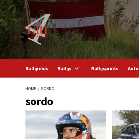
Skip
to
content
Rallijreids
Rallijs
Rallijsprints
Auto
HOME
SORDO
sordo