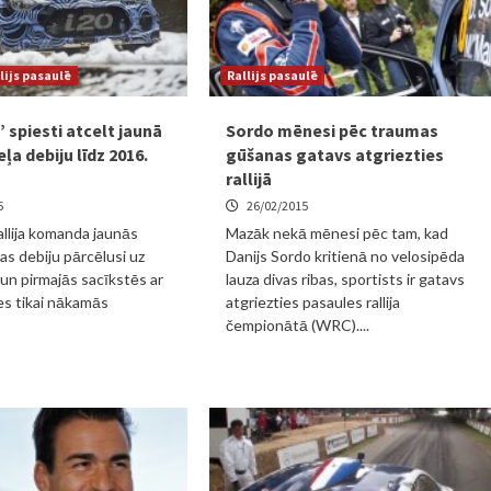
lijs pasaulē
Rallijs pasaulē
 spiesti atcelt jaunā
Sordo mēnesi pēc traumas
a debiju līdz 2016.
gūšanas gatavs atgriezties
rallijā
5
26/02/2015
allija komanda jaunās
Mazāk nekā mēnesi pēc tam, kad
s debiju pārcēlusi uz
Danijs Sordo kritienā no velosipēda
un pirmajās sacīkstēs ar
lauza divas ribas, sportists ir gatavs
ies tikai nākamās
atgriezties pasaules rallija
čempionātā (WRC)....