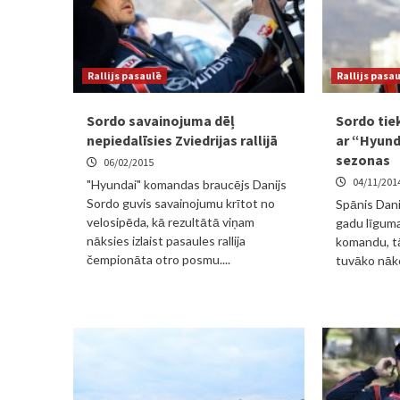
Rallijs pasaulē
Rallijs pasa
Sordo savainojuma dēļ
Sordo tie
nepiedalīsies Zviedrijas rallijā
ar “Hyund
sezonas
06/02/2015
04/11/201
"Hyundai" komandas braucējs Danijs
Sordo guvis savainojumu krītot no
Spānis Danij
velosipēda, kā rezultātā viņam
gadu līguma 
nāksies izlaist pasaules rallija
komandu, t
čempionāta otro posmu....
tuvāko nākot