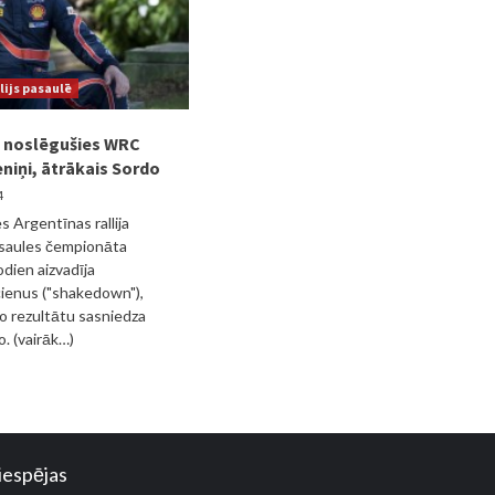
lijs pasaulē
 noslēgušies WRC
niņi, ātrākais Sordo
4
s Argentīnas rallija
asaules čempionāta
odien aizvadīja
ienus ("shakedown"),
o rezultātu sasniedza
o. (vairāk…)
iespējas