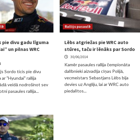
ulē
Rallijs pasaulē
k pie divu gadu līguma
Lēbs atgriežas pie WRC auto
ai” un pilnas WRC
stūres, taču ir lēnāks par Sordo
30/06/2014
4
Kamēr pasaules rallija čempionāta
dalībnieki aizvadīja cīņas Polijā,
s Sordo ticis pie divu
vecmeistars Sebastjans Lēbs bija
ar "Hyundai" rallija
devies uz Angliju, lai ar WRC auto
ādā veidā nodrošinot sev
piedalītos...
ni pasaules rallija...