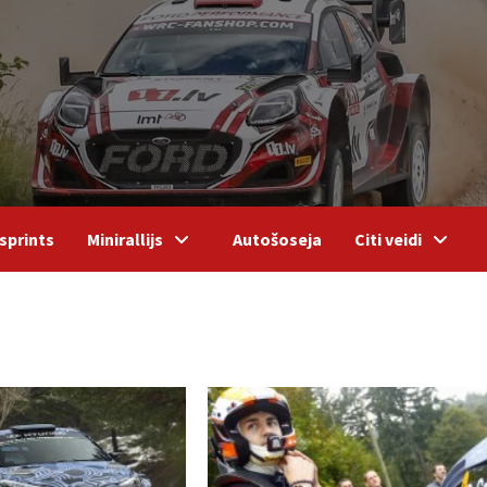
sprints
Minirallijs
Autošoseja
Citi veidi