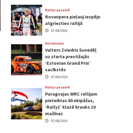
Rallijs pasaulē
Rovanpera pieļauj iespēju
atgriezties rallijā
07/08/2026
Autošoseja
Valters Zviedris šonedēļ
uz starta prestižajās
‘Estonian Grand Prix’
sacīkstēs
07/08/2026
Rallijs pasaulē
Paragvajas WRC rallijam
pieteiktas 60 ekipāžas,
‘Rally1’ klasē brauks 10
mašīnas
07/08/2026