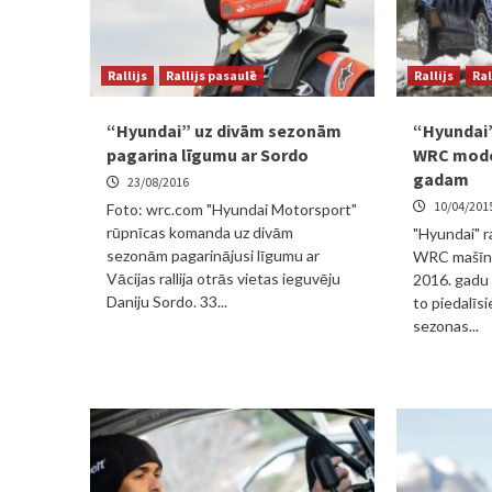
Rallijs
Rallijs pasaulē
Rallijs
Ral
“Hyundai” uz divām sezonām
“Hyundai”
pagarina līgumu ar Sordo
WRC modeļ
gadam
23/08/2016
10/04/201
Foto: wrc.com "Hyundai Motorsport"
rūpnīcas komanda uz divām
"Hyundai" r
sezonām pagarinājusi līgumu ar
WRC mašīna
Vācijas rallija otrās vietas ieguvēju
2016. gadu 
Daniju Sordo. 33...
to piedalīs
sezonas...