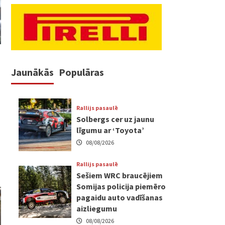
Jaunākās
Populāras
Rallijs pasaulē
Solbergs cer uz jaunu
līgumu ar ‘Toyota’
08/08/2026
Rallijs pasaulē
Sešiem WRC braucējiem
Somijas policija piemēro
pagaidu auto vadīšanas
aizliegumu
08/08/2026