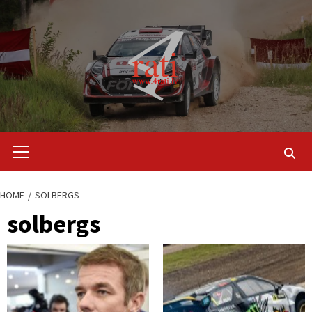
Skip
to
content
Primary
Menu
HOME
SOLBERGS
solbergs