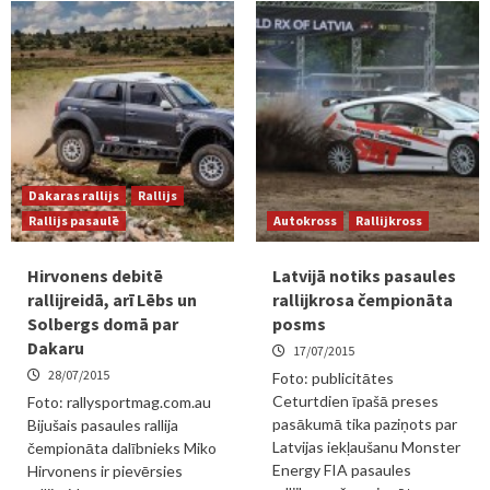
Dakaras rallijs
Rallijs
Rallijs pasaulē
Autokross
Rallijkross
Hirvonens debitē
Latvijā notiks pasaules
rallijreidā, arī Lēbs un
rallijkrosa čempionāta
Solbergs domā par
posms
Dakaru
17/07/2015
28/07/2015
Foto: publicitātes
Ceturtdien īpašā preses
Foto: rallysportmag.com.au
pasākumā tika paziņots par
Bijušais pasaules rallija
Latvijas iekļaušanu Monster
čempionāta dalībnieks Miko
Energy FIA pasaules
Hirvonens ir pievērsies