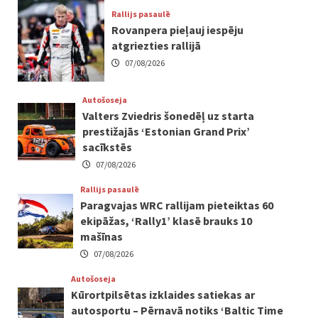
Rallijs pasaulē
Rovanpera pieļauj iespēju
atgriezties rallijā
07/08/2026
Autošoseja
Valters Zviedris šonedēļ uz starta
prestižajās ‘Estonian Grand Prix’
sacīkstēs
07/08/2026
Rallijs pasaulē
Paragvajas WRC rallijam pieteiktas 60
ekipāžas, ‘Rally1’ klasē brauks 10
mašīnas
07/08/2026
Autošoseja
Kūrortpilsētas izklaides satiekas ar
autosportu – Pērnavā notiks ‘Baltic Time