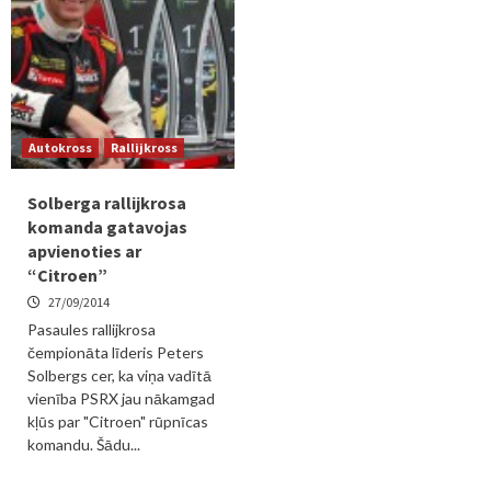
Autokross
Rallijkross
Solberga rallijkrosa
komanda gatavojas
apvienoties ar
“Citroen”
27/09/2014
Pasaules rallijkrosa
čempionāta līderis Peters
Solbergs cer, ka viņa vadītā
vienība PSRX jau nākamgad
kļūs par "Citroen" rūpnīcas
komandu. Šādu...