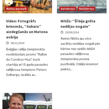
Rallijs pasaulē
Autokross
Rallijkross
Video: Fotogrāfs
Nitišs: “Šī bija grūta
briesmās, “Subaru”
nedēļas nogale”
aizdegšanās un Matona
29/09/2014
avārija
Reinis Nitišs jau otro
04/11/2014
sacīkšu nedēļas nogali pēc
kārtas nav spējis iekļūt
Beļģijas rallija čempionāta
pasaules rallijkrosa
noslēdzošais posms "Rallye
čempionāta posma
du Condroz-Huy", kurā
pusfinālā, Itālijā ieņemot
startēja arī šī gada pasaules
piekto...
rallijkrosa čempions Peters
Solbergs, izcēlās ar...