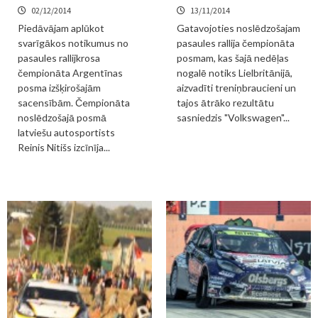
02/12/2014
13/11/2014
Piedāvājam aplūkot
Gatavojoties noslēdzošajam
svarīgākos notikumus no
pasaules rallija čempionāta
pasaules rallijkrosa
posmam, kas šajā nedēļas
čempionāta Argentīnas
nogalē notiks Lielbritānijā,
posma izšķirošajām
aizvadīti treniņbraucieni un
sacensībām. Čempionāta
tajos ātrāko rezultātu
noslēdzošajā posmā
sasniedzis "Volkswagen"...
latviešu autosportists
Reinis Nitišs izcīnīja...