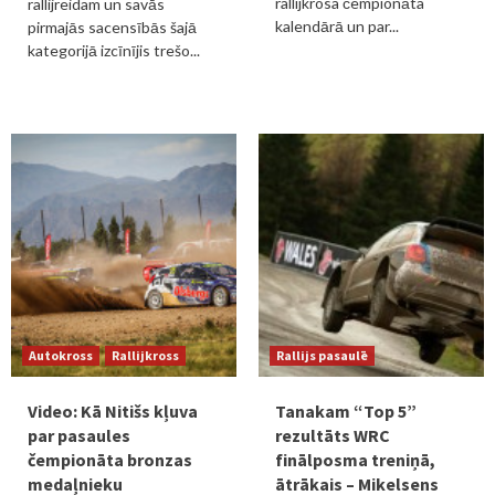
rallijkrosa čempionāta
rallijreidam un savās
kalendārā un par...
pirmajās sacensībās šajā
kategorijā izcīnījis trešo...
Autokross
Rallijkross
Rallijs pasaulē
Video: Kā Nitišs kļuva
Tanakam “Top 5”
par pasaules
rezultāts WRC
čempionāta bronzas
finālposma treniņā,
medaļnieku
ātrākais – Mikelsens