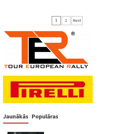
Ziņu
1
2
Next
numerācija
pēc
lappusēm
Jaunākās
Populāras