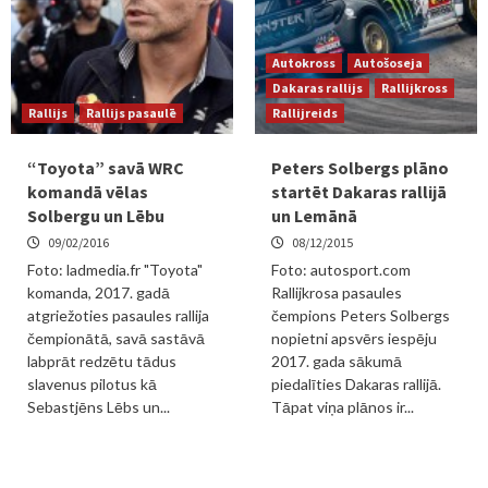
Autokross
Autošoseja
Dakaras rallijs
Rallijkross
Rallijs
Rallijs pasaulē
Rallijreids
“Toyota” savā WRC
Peters Solbergs plāno
komandā vēlas
startēt Dakaras rallijā
Solbergu un Lēbu
un Lemānā
09/02/2016
08/12/2015
Foto: ladmedia.fr "Toyota"
Foto: autosport.com
komanda, 2017. gadā
Rallijkrosa pasaules
atgriežoties pasaules rallija
čempions Peters Solbergs
čempionātā, savā sastāvā
nopietni apsvērs iespēju
labprāt redzētu tādus
2017. gada sākumā
slavenus pilotus kā
piedalīties Dakaras rallijā.
Sebastjēns Lēbs un...
Tāpat viņa plānos ir...