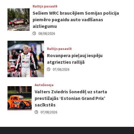
Rallijs pasaulē
Sešiem WRC braucējiem Somijas policija
piemēro pagaidu auto vadīšanas
aizliegumu
08/08/2026
Rallijs pasaulē
Rovanpera pieļauj iespēju
atgriezties rallijā
07/08/2026
Autošoseja
Valters Zviedris šonedēļ uz starta
prestižajās ‘Estonian Grand Prix’
sacīkstēs
07/08/2026