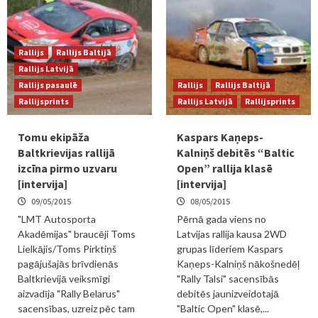
Rallijs
Rallijs Baltijā
Rallijs Latvijā
Rallijs pasaulē
Rallijs
Rallijs Baltijā
Rallijsprints
Rallijs Latvijā
Rallijsprints
Tomu ekipāža
Kaspars Kaņeps-
Baltkrievijas rallijā
Kalniņš debitēs “Baltic
izcīna pirmo uzvaru
Open” rallija klasē
[intervija]
[intervija]
09/05/2015
08/05/2015
"LMT Autosporta
Pērnā gada viens no
Akadēmijas" braucēji Toms
Latvijas rallija kausa 2WD
Lielkājis/Toms Pirktiņš
grupas līderiem Kaspars
pagājušajās brīvdienās
Kaņeps-Kalniņš nākošnedēļ
Baltkrievijā veiksmīgi
"Rally Talsi" sacensībās
aizvadīja "Rally Belarus"
debitēs jaunizveidotajā
sacensības, uzreiz pēc tam
"Baltic Open" klasē,...