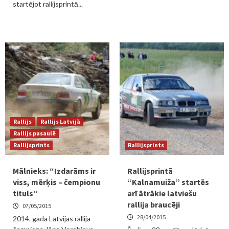
startējot rallijsprintā...
Rallijs
Rallijs Latvijā
Rallijs pasaulē
Rallijsprints
Rallijsprints
Mālnieks: “Izdarāms ir
Rallijsprintā
viss, mērķis – čempionu
“Kalnamuiža” startēs
tituls”
arī ātrākie latviešu
rallija braucēji
07/05/2015
28/04/2015
2014. gada Latvijas rallija