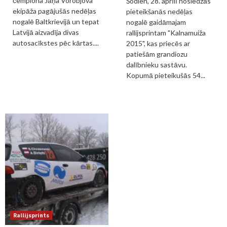
čempiona Jāņa Vorobjova
Šodien, 28. aprīlī noslēdzās
ekipāža pagājušās nedēļas
pieteikšanās nedēļas
nogalē Baltkrievijā un tepat
nogalē gaidāmajam
Latvijā aizvadīja divas
rallijsprintam "Kalnamuiža
autosacīkstes pēc kārtas....
2015", kas priecēs ar
patiešām grandiozu
dalībnieku sastāvu.
Kopumā pieteikušās 54...
Rallijsprints