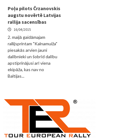
Poļu pilots Črzanovskis
augstu novērtē Latvijas
rallija sacensības
16/04/2015
2. maijā gaidāmajam
rallijsprintam "Kalnamuiža"
piesakās arvien jauni
dalībnieki un šobrīd dalību
apstiprinājusi arī viena
ekipāža, kas nav no
Baltijas...