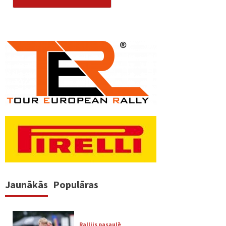
Jaunākās
Populāras
Rallijs pasaulē