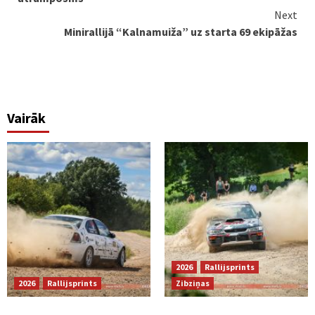
Next
Minirallijā “Kalnamuiža” uz starta 69 ekipāžas
Vairāk
2026
Rallijsprints
2026
Rallijsprints
Zibziņas