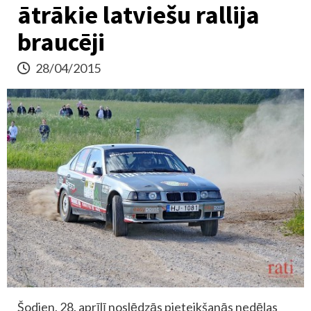
ātrākie latviešu rallija
braucēji
28/04/2015
Šodien, 28. aprīlī noslēdzās pieteikšanās nedēļas