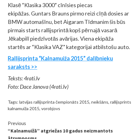
Klasē “Klasika 3000” cīnīsies piecas
ekipāžas. Guntars Brauns pirmo reizi cīņā dosies ar
BMW automašīnu, bet Aigaram Tīdmanim šis būs
pirmais starts rallijsprintā kopš pērnajā vasarā
Jēkabpilī piedzīvotās avārijas. Viena ekipāža
startēs ar “Klasika VAZ” kategorijai atbilstošu auto.
Rallijsprinta “Kalnamuiža 2015” dalībnieku
saraksts >>
Teksts: 4rati.lv
Foto: Dace Janova (4rati.lv)
Tags:
latvijas rallijsprinta čempionāts 2015
,
neikšāns
,
rallijsprints
kalnamuiža 2015
,
vorobjovs
Continue
Previous
“Kalnamuižā” atgriežas 10 gadus neizmantots
Reading
ātrumposms