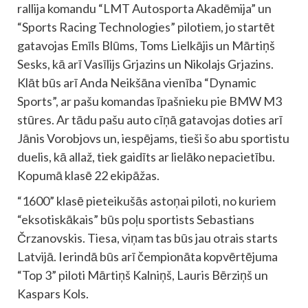
rallija komandu “LMT Autosporta Akadēmija” un
“Sports Racing Technologies” pilotiem, jo startēt
gatavojas Emīls Blūms, Toms Lielkājis un Mārtiņš
Sesks, kā arī Vasīlijs Grjazins un Nikolajs Grjazins.
Klāt būs arī Anda Neikšāna vienība “Dynamic
Sports”, ar pašu komandas īpašnieku pie BMW M3
stūres. Ar tādu pašu auto cīņā gatavojas doties arī
Jānis Vorobjovs un, iespējams, tieši šo abu sportistu
duelis, kā allaž, tiek gaidīts ar lielāko nepacietību.
Kopumā klasē 22 ekipāžas.
“1600” klasē pieteikušās astoņai piloti, no kuriem
“eksotiskākais” būs poļu sportists Sebastians
Črzanovskis. Tiesa, viņam tas būs jau otrais starts
Latvijā. Ierindā būs arī čempionāta kopvērtējuma
“Top 3” piloti Mārtiņš Kalniņš, Lauris Bērziņš un
Kaspars Kols.