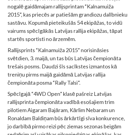
nogalē gaidāmajam rallijsprintam “Kalnamuiža
2015”, kas priecēs ar patiešām grandiozu dalībnieku
sastāvu. Kopumā pieteikušās 54 ekipāžas, to vidū
vairums spēcīgākās Latvijas rallija ekipāžas, tāpat
startēs sportisti no ārzemēm.
Rallijsprints “Kalnamuiža 2015” norisināsies
svētdien, 3. maijā, un tas būs Latvijas čempionāta
trešais posms. Daudzi šīs sacīkstes izmantos kā
treniņu pirms maijā gaidāmā Latvijas rallija
čempionāta posma “Rally Talsi”.
Spēcīgajā “4WD Open” klasē pašreiz Latvijas
rallijsprinta čempionāta vadībā esošajiem trim
pilotiem Aigaram Bajāram, Kārlim Nebaram un
Ronaldam Baldiņam būs ārkārtīgi sīva konkurence,
jo darbībā pirmo reizi pēc ziemas sezonas beigām
redzēsim arī vairākas pilsnpiedziņas ekipāžas, kas