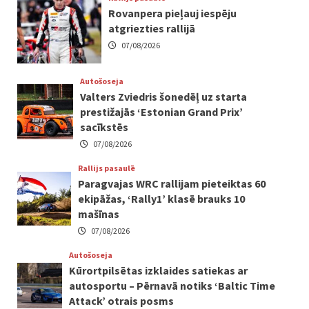
Rovanpera pieļauj iespēju
atgriezties rallijā
07/08/2026
Autošoseja
Valters Zviedris šonedēļ uz starta
prestižajās ‘Estonian Grand Prix’
sacīkstēs
07/08/2026
Rallijs pasaulē
Paragvajas WRC rallijam pieteiktas 60
ekipāžas, ‘Rally1’ klasē brauks 10
mašīnas
07/08/2026
Autošoseja
Kūrortpilsētas izklaides satiekas ar
autosportu – Pērnavā notiks ‘Baltic Time
Attack’ otrais posms