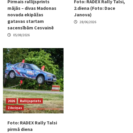
Pirmais rallijsprints
Foto: RADEX Rally Talsi,
mājās – divas Madonas
2.diena (Foto: Dace
novada ekipāžas
Janova)
gatavas startam
28/06/2026
sacensībām Cesvainē
05/08/2026
2026
Rallijsprints
Zibziņas
Foto: RADEX Rally Talsi
pirmā diena