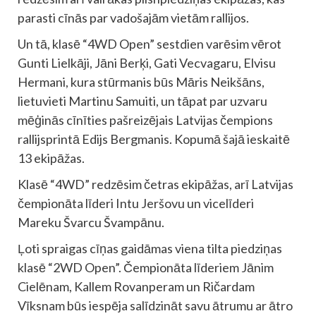
parasti cīnās par vadošajām vietām rallijos.
Un tā, klasē “4WD Open” sestdien varēsim vērot
Gunti Lielkāji, Jāni Berķi, Gati Vecvagaru, Elvisu
Hermani, kura stūrmanis būs Māris Neikšāns,
lietuvieti Martinu Samuiti, un tāpat par uzvaru
mēģinās cīnīties pašreizējais Latvijas čempions
rallijsprintā Edijs Bergmanis. Kopumā šajā ieskaitē
13 ekipāžas.
Klasē “4WD” redzēsim četras ekipāžas, arī Latvijas
čempionāta līderi Intu Jeršovu un vicelīderi
Mareku Švarcu Švampānu.
Ļoti spraigas cīņas gaidāmas viena tilta piedziņas
klasē “2WD Open”. Čempionāta līderiem Jānim
Cielēnam, Kallem Rovanperam un Ričardam
Vīksnam būs iespēja salīdzināt savu ātrumu ar ātro