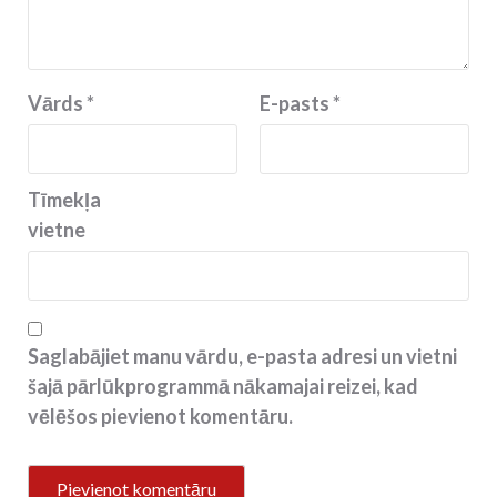
Vārds
*
E-pasts
*
Tīmekļa
vietne
Saglabājiet manu vārdu, e-pasta adresi un vietni
šajā pārlūkprogrammā nākamajai reizei, kad
vēlēšos pievienot komentāru.