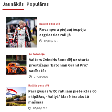
Jaunākās
Populāras
Rallijs pasaulē
Rovanpera pieļauj iespēju
atgriezties rallijā
07/08/2026
Autošoseja
Valters Zviedris šonedēļ uz starta
prestižajās ‘Estonian Grand Prix’
sacīkstēs
07/08/2026
Rallijs pasaulē
Paragvajas WRC rallijam pieteiktas 60
ekipāžas, ‘Rally1’ klasē brauks 10
mašīnas
07/08/2026