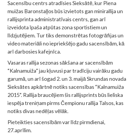
Sacensību centrs atradīsies Sieksātē, kur Piena
muižas Baronstaļļos būs izvietots gan minirallija un
rallijsprinta administratīvais centrs, gan arī
izveidota īpaša atpūtas zona sportistiem un
līdzjutējiem. Tur tiks demonstrētas fotogrāfijas un
video materiāli no iepriekšējo gadu sacensībām, kā
arī darbosies kafejnīca.
Vasaras rallija sezonas sākšana ar sacensībām
“Kalnamuiža” jau kļuvusi par tradīciju vairāku gadu
garumā, un arī šogad 2. un 3. maijā Skrundas novada
Sieksātes apkārtnē notiks sacensības “Kalnamuiža
2015”. Rallija braucējiem šis rallijsprints būs lieliska
iespēja treniņam pirms Čempionu rallija Talsos, kas
notiks divas nedēļas vēlāk.
Pieteikties sacensībām var līdz pirmdienai,
27.aprīlim.