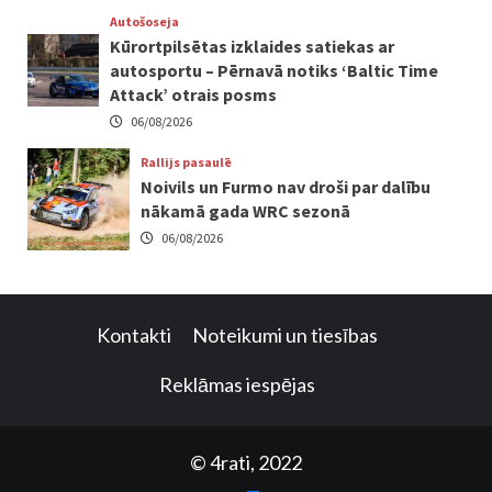
Autošoseja
Kūrortpilsētas izklaides satiekas ar
autosportu – Pērnavā notiks ‘Baltic Time
Attack’ otrais posms
06/08/2026
Rallijs pasaulē
Noivils un Furmo nav droši par dalību
nākamā gada WRC sezonā
06/08/2026
Kontakti
Noteikumi un tiesības
Reklāmas iespējas
© 4rati, 2022