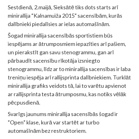
Sestdienā, 2.maijā, Sieksātē tiks dots starts arī
minirallija “Kalnamuiža 2015” sacensībām, kurās
dalībnieki piedalīsies ar ielas automašīnām.
Šogad minirallija sacensībās sportistiem būs
iespējams ar ātrumposmiem iepazīties arī pašiem,
un pierakstīt gan savu stenogrammu, gan arī
pārbaudīt sacensību rīkotāja izsniegto
stenogrammu, līdz ar to minirallija sacensības ir laba
treniņu iespēja arī rallijsprinta dalībniekiem. Turklāt
minirallija grafiks veidots tā, lai to varētu apvienot
ar rallijsprinta testa ātrumposmu, kas notiks vēlāk
pēcpusdienā.
Svarīgs jaunums minirallija sacensībās šogad ir
“Open” klase, kurā var startēt ar turbo
automašīnām bez restruktoriem.