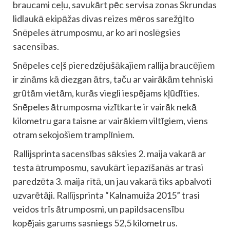
braucami ceļu, savukārt pēc servisa zonas Skrundas
lidlaukā ekipāžas divas reizes mēros sarežģīto
Snēpeles ātrumposmu, ar ko arī noslēgsies
sacensības.
Snēpeles ceļš pieredzējušākajiem rallija braucējiem
ir zināms kā diezgan ātrs, taču ar vairākām tehniski
grūtām vietām, kurās viegli iespējams kļūdīties.
Snēpeles ātrumposma vizītkarte ir vairāk nekā
kilometru gara taisne ar vairākiem viltīgiem, viens
otram sekojošiem tramplīniem.
Rallijsprinta sacensības sāksies 2. maija vakarā ar
testa ātrumposmu, savukārt iepazīšanās ar trasi
paredzēta 3. maija rītā, un jau vakarā tiks apbalvoti
uzvarētāji. Rallijsprinta “Kalnamuiža 2015” trasi
veidos trīs ātrumposmi, un papildsacensību
kopējais garums sasniegs 52,5 kilometrus.