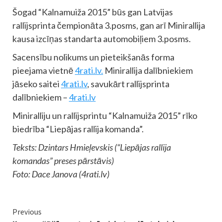
Šogad “Kalnamuiža 2015” būs gan Latvijas
rallijsprinta čempionāta 3.posms, gan arī Minirallija
kausa izcīņas standarta automobiļiem 3.posms.
Sacensību nolikums un pieteikšanās forma
pieejama vietnē
4rati.lv.
Minirallija dalībniekiem
jāseko saitei
4rati.lv
, savukārt rallijsprinta
dalībniekiem –
4rati.lv
Miniralliju un rallijsprintu “Kalnamuiža 2015” rīko
biedrība “Liepājas rallija komanda”.
Teksts: Dzintars Hmieļevskis (“Liepājas rallija
komandas” preses pārstāvis)
Foto: Dace Janova (4rati.lv)
Continue
Previous