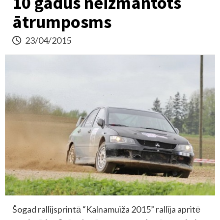
10 gadus neizmantots
ātrumposms
23/04/2015
Šogad rallijsprintā “Kalnamuiža 2015” rallija apritē