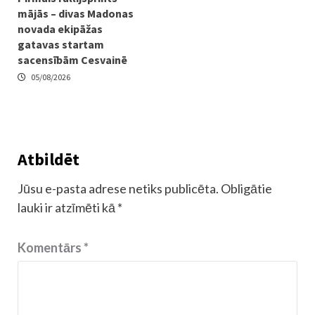
mājās – divas Madonas
novada ekipāžas
gatavas startam
sacensībām Cesvainē
05/08/2026
Atbildēt
Jūsu e-pasta adrese netiks publicēta.
Obligātie
lauki ir atzīmēti kā
*
Komentārs
*