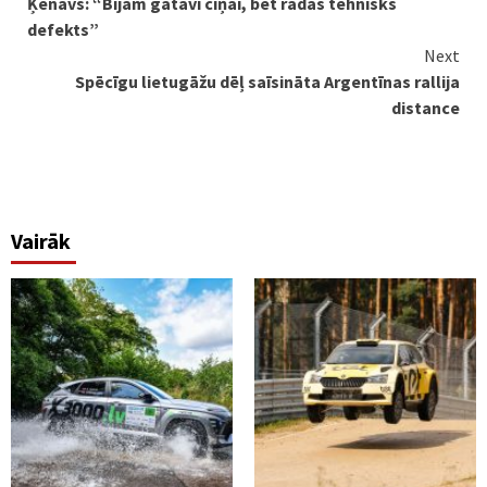
Ķenavs: “Bijām gatavi cīņai, bet radās tehnisks
Reading
defekts”
Next
Spēcīgu lietugāžu dēļ saīsināta Argentīnas rallija
distance
Vairāk