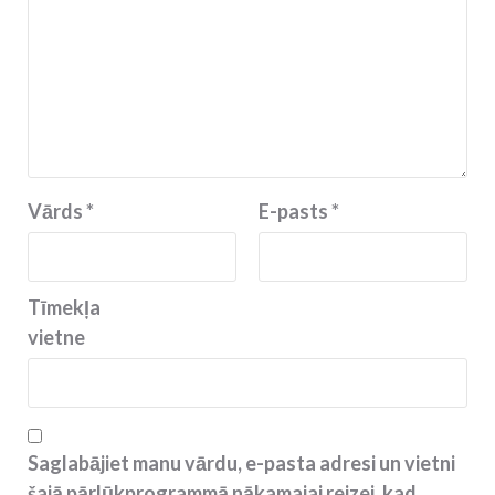
Vārds
*
E-pasts
*
Tīmekļa
vietne
Saglabājiet manu vārdu, e-pasta adresi un vietni
šajā pārlūkprogrammā nākamajai reizei, kad