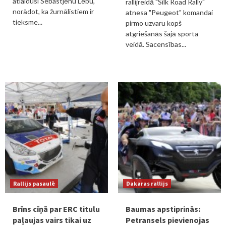
atlaidusi Sebastjēnu Lēbu,
rallijreidā "Silk Road Rally"
norādot, ka žurnālistiem ir
atnesa "Peugeot" komandai
tieksme...
pirmo uzvaru kopš
atgriešanās šajā sporta
veidā. Sacensības...
Rallijs pasaulē
Dakaras rallijs
Brīns cīņā par ERC titulu
Baumas apstiprinās:
paļaujas vairs tikai uz
Petransels pievienojas