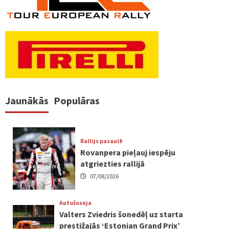
Jaunākās
Populāras
Rallijs pasaulē
Rovanpera pieļauj iespēju
atgriezties rallijā
07/08/2026
Autošoseja
Valters Zviedris šonedēļ uz starta
prestižajās ‘Estonian Grand Prix’