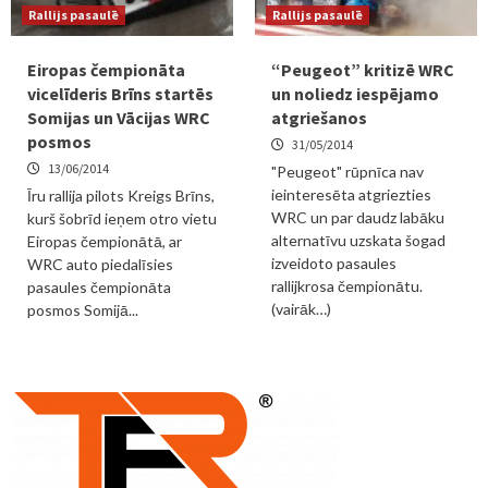
Rallijs pasaulē
Rallijs pasaulē
Eiropas čempionāta
“Peugeot” kritizē WRC
vicelīderis Brīns startēs
un noliedz iespējamo
Somijas un Vācijas WRC
atgriešanos
posmos
31/05/2014
13/06/2014
"Peugeot" rūpnīca nav
ieinteresēta atgriezties
Īru rallija pilots Kreigs Brīns,
WRC un par daudz labāku
kurš šobrīd ieņem otro vietu
alternatīvu uzskata šogad
Eiropas čempionātā, ar
izveidoto pasaules
WRC auto piedalīsies
rallijkrosa čempionātu.
pasaules čempionāta
(vairāk…)
posmos Somijā...