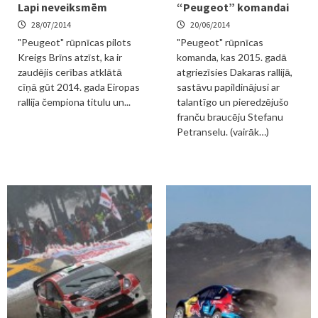
Lapi neveiksmēm
“Peugeot” komandai
28/07/2014
20/06/2014
"Peugeot" rūpnīcas pilots
"Peugeot" rūpnīcas
Kreigs Brīns atzīst, ka ir
komanda, kas 2015. gadā
zaudējis cerības atklātā
atgriezīsies Dakaras rallijā,
cīņā gūt 2014. gada Eiropas
sastāvu papildinājusi ar
rallija čempiona titulu un...
talantīgo un pieredzējušo
franču braucēju Stefanu
Petranselu. (vairāk…)