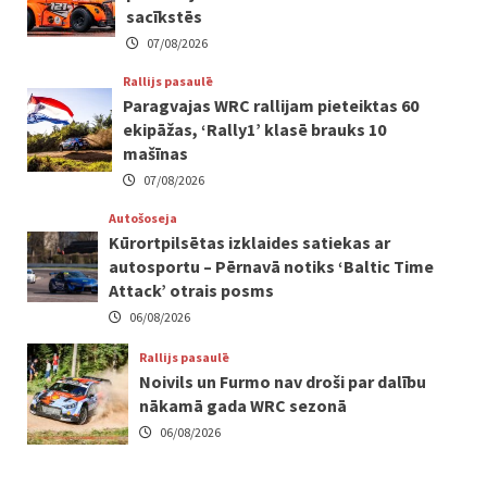
sacīkstēs
07/08/2026
Rallijs pasaulē
Paragvajas WRC rallijam pieteiktas 60
ekipāžas, ‘Rally1’ klasē brauks 10
mašīnas
07/08/2026
Autošoseja
Kūrortpilsētas izklaides satiekas ar
autosportu – Pērnavā notiks ‘Baltic Time
Attack’ otrais posms
06/08/2026
Rallijs pasaulē
Noivils un Furmo nav droši par dalību
nākamā gada WRC sezonā
06/08/2026