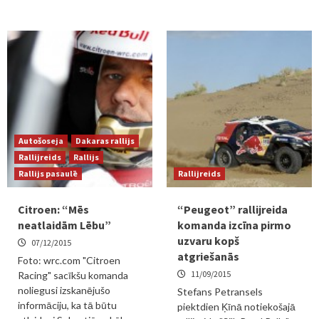
Autošoseja
Dakaras rallijs
Rallijreids
Rallijs
Rallijs pasaulē
Rallijreids
Citroen: “Mēs
“Peugeot” rallijreida
neatlaidām Lēbu”
komanda izcīna pirmo
uzvaru kopš
07/12/2015
atgriešanās
Foto: wrc.com "Citroen
11/09/2015
Racing" sacīkšu komanda
noliegusi izskanējušo
Stefans Petransels
informāciju, ka tā būtu
piektdien Ķīnā notiekošajā