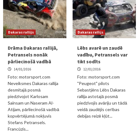
Dakaras rallijs
Dakaras rallijs
Drāma Dakaras rallijā,
Lēbs avarē un zaudē
Petransels nonāk
vadību, Petransels var
pārliecinošā vadībā
tikt sodīts
14/01/2016
12/01/2016
Foto: motorsport.com
Foto: motorsport.com
Neveiksmes Dakaras rallija
"Peugeot" pilots
desmitajā posmā
Sebastjēns Lēbs Dakaras
piedzīvojot Karlosam
rallija astotajā posmā
Sainsam un Naseram Al-
piedzīvojis avāriju un tādā
Atijam, pārliecinošā vadībā
veidā zaudējis cerības
kopvērtējumā nokļuvis
debijas reizē kļūt...
Stefans Petransels.
Francūzis...