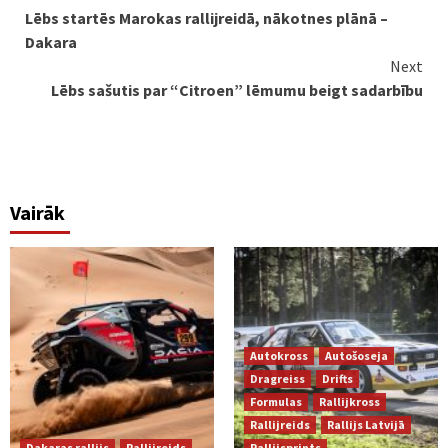
Lēbs startēs Marokas rallijreidā, nākotnes plānā –
Reading
Dakara
Next
Lēbs sašutis par “Citroen” lēmumu beigt sadarbību
Vairāk
Autokross
Autošoseja
Dragreiss
Drifts
Formulas
Rallijkross
Rallijreids
Rallijs Latvijā
Dakaras rallijs
Rallijreids
Rallijsprints