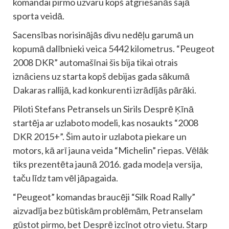
komandai pirmo uzvaru kopš atgriešanās šajā
sporta veidā.
Sacensības norisinājās divu nedēļu garumā un
kopumā dalībnieki veica 5442 kilometrus. “Peugeot
2008 DKR” automašīnai šis bija tikai otrais
iznāciens uz starta kopš debijas gada sākumā
Dakaras rallijā, kad konkurenti izrādījās pārāki.
Piloti Stefans Petransels un Sirils Desprē Ķīnā
startēja ar uzlaboto modeli, kas nosaukts “2008
DKR 2015+”. Šim auto ir uzlabota piekare un
motors, kā arī jauna veida “Michelin” riepas. Vēlāk
tiks prezentēta jaunā 2016. gada modeļa versija,
taču līdz tam vēl jāpagaida.
“Peugeot” komandas braucēji “Silk Road Rally”
aizvadīja bez būtiskām problēmām, Petranselam
gūstot pirmo, bet Desprē izcīnot otro vietu. Starp