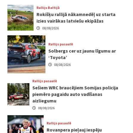
Rallijs Baltijā
Rokišķu rallijā nākamnedēļ uz starta
izies vairākas latviešu ekipāžas
08/08/2026
Rallijs pasaulē
Solbergs cer uz jaunu līgumu ar
‘Toyota’
08/08/2026
Rallijs pasaulē
Sešiem WRC braucējiem Somijas policija
piemēro pagaidu auto vadīšanas
aizliegumu
08/08/2026
Rallijs pasaulē
Rovanpera pieļauj iespēju