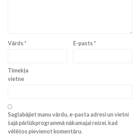
Vārds
*
E-pasts
*
Tīmekļa
vietne
Saglabājiet manu vārdu, e-pasta adresi un vietni
šajā pārlūkprogrammā nākamajai reizei, kad
vēlēšos pievienot komentāru.