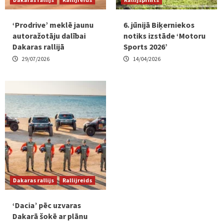
‘Prodrive’ meklē jaunu
6. jūnijā Biķerniekos
autoražotāju dalībai
notiks izstāde ‘Motoru
Dakaras rallijā
Sports 2026’
29/07/2026
14/04/2026
Dakaras rallijs
Rallijreids
‘Dacia’ pēc uzvaras
Dakarā šokē ar plānu