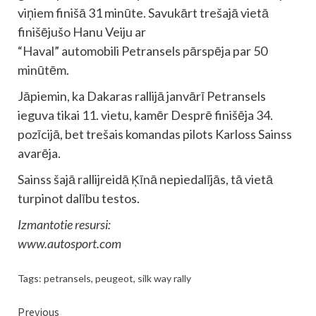
viņiem finišā 31 minūte. Savukārt trešajā vietā
finišējušo Hanu Veiju ar
“Haval” automobili Petransels pārspēja par 50
minūtēm.
Jāpiemin, ka Dakaras rallijā janvārī Petransels
ieguva tikai 11. vietu, kamēr Desprē finišēja 34.
pozīcijā, bet trešais komandas pilots Karloss Sainss
avarēja.
Sainss šajā rallijreidā Ķīnā nepiedalījās, tā vietā
turpinot dalību testos.
Izmantotie resursi:
www.autosport.com
Tags:
petransels
,
peugeot
,
silk way rally
Continue
Previous