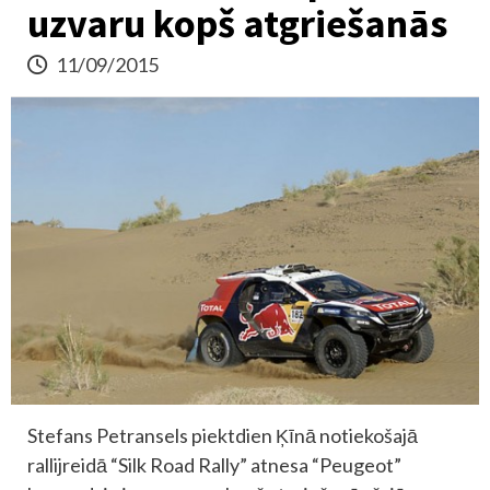
uzvaru kopš atgriešanās
11/09/2015
Stefans Petransels piektdien Ķīnā notiekošajā
rallijreidā “Silk Road Rally” atnesa “Peugeot”