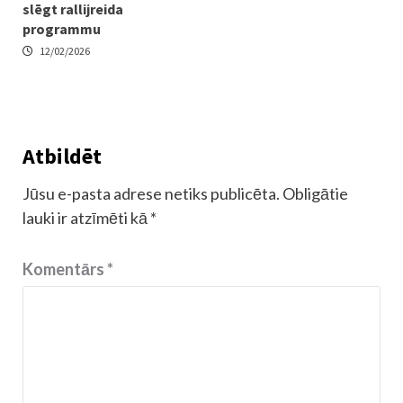
slēgt rallijreida
programmu
12/02/2026
Atbildēt
Jūsu e-pasta adrese netiks publicēta.
Obligātie
lauki ir atzīmēti kā
*
Komentārs
*