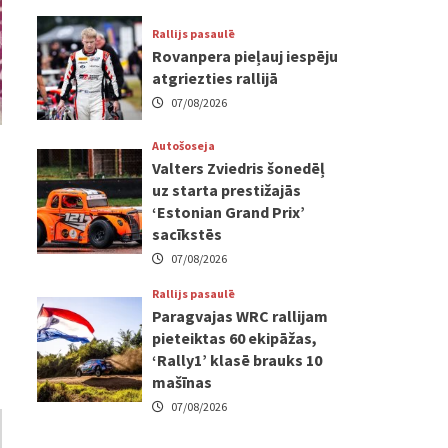
Rallijs pasaulē
Rovanpera pieļauj iespēju
atgriezties rallijā
07/08/2026
Autošoseja
Valters Zviedris šonedēļ
uz starta prestižajās
‘Estonian Grand Prix’
sacīkstēs
07/08/2026
Rallijs pasaulē
Paragvajas WRC rallijam
pieteiktas 60 ekipāžas,
‘Rally1’ klasē brauks 10
mašīnas
07/08/2026