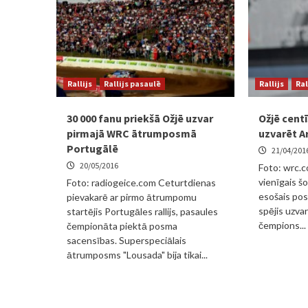
Rallijs
Rallijs pasaulē
Rallijs
Ral
30 000 fanu priekšā Ožjē uzvar
Ožjē centī
pirmajā WRC ātrumposmā
uzvarēt Ar
Portugālē
21/04/201
20/05/2016
Foto: wrc.co
vienīgais 
Foto: radiogeice.com Ceturtdienas
esošais pos
pievakarē ar pirmo ātrumpomu
spējis uzvar
startējis Portugāles rallijs, pasaules
čempions...
čempionāta piektā posma
sacensības. Superspeciālais
ātrumposms "Lousada" bija tikai...