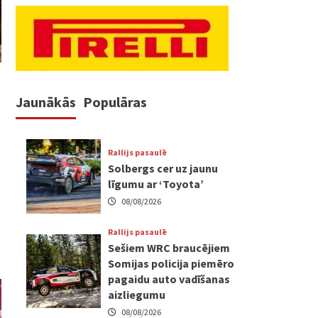
Jaunākās
Populāras
Rallijs pasaulē
Solbergs cer uz jaunu
līgumu ar ‘Toyota’
08/08/2026
Rallijs pasaulē
Sešiem WRC braucējiem
Somijas policija piemēro
pagaidu auto vadīšanas
aizliegumu
08/08/2026