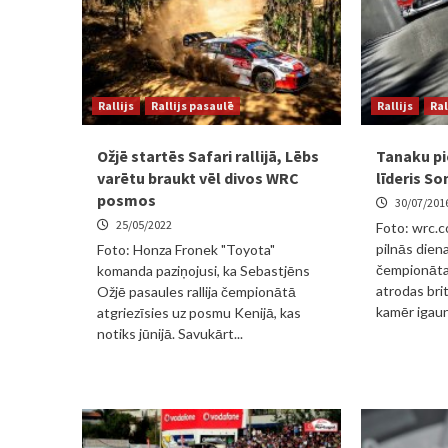
Rallijs
Rallijs pasaulē
Rallijs
Ral
Ožjē startēs Safari rallijā, Lēbs
Tanaku pi
varētu braukt vēl divos WRC
līderis Som
posmos
30/07/201
25/05/2022
Foto: wrc.c
pilnās diena
Foto: Honza Fronek "Toyota"
čempionāta
komanda paziņojusi, ka Sebastjēns
atrodas brit
Ožjē pasaules rallija čempionātā
kamēr igaun
atgriezīsies uz posmu Kenijā, kas
notiks jūnijā. Savukārt...