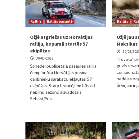
Rallijs
Rallijs pasaulē
Rallijs
Ral
Ožjē atgriežas uz Horvātijas
Ožjē jau s
ralliju, kopumā startēs 57
Meksikas r
ekipāžas
20/03/202
30/03/2023
"Toyota" pi
guvis uzvaru
Šonedēļ publicētajā pasaules rallija
čempionāta
čempionāta Horvātijas posma
nedēļas nog
dalībnieku sarakstā iekļautas 57
Šī viņam ir ja
ekipāžas. Starp braucējiem būs arī
nepilnu sezonu aizvadošais
Sebastjēns...