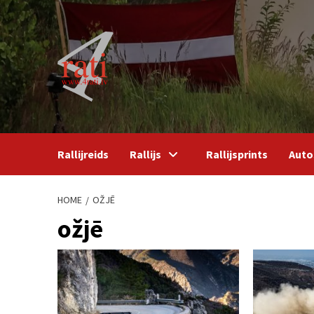
Skip
to
content
Rallijreids
Rallijs
Rallijsprints
Auto
HOME
OŽJĒ
ožjē