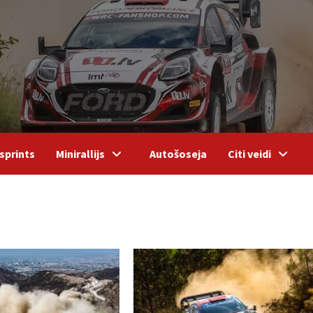
sprints
Minirallijs
Autošoseja
Citi veidi