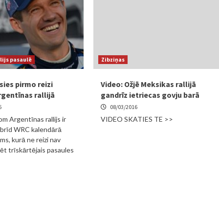
lijs pasaulē
Zibziņas
sies pirmo reizi
Video: Ožjē Meksikas rallijā
gentīnas rallijā
gandrīz ietriecas govju barā
6
08/03/2016
m Argentīnas rallijs ir
VIDEO SKATIES TE >>
šobrīd WRC kalendārā
ms, kurā ne reizi nav
ēt trīskārtējais pasaules