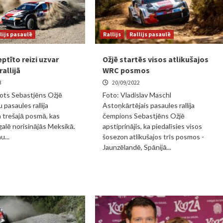
lijs pasaulē
Rallijs
Rallijs pasaulē
eptīto reizi uzvar
Ožjē startēs visos atlikušajos
allijā
WRC posmos
3
20/09/2022
lots Sebastjēns Ožjē
Foto: Vladislav Maschl
 pasaules rallija
Astoņkārtējais pasaules rallija
 trešajā posmā, kas
čempions Sebastjēns Ožjē
alē norisinājās Meksikā.
apstiprinājis, ka piedalīsies visos
u...
šosezon atlikušajos trīs posmos -
Jaunzēlandē, Spānijā...