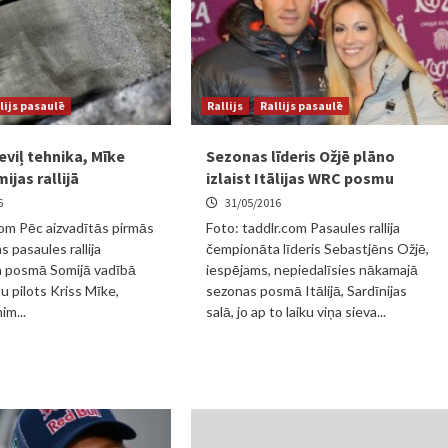
lijs pasaulē
Rallijs
Rallijs pasaulē
eviļ tehnika, Mīke
Sezonas līderis Ožjē plāno
ijas rallijā
izlaist Itālijas WRC posmu
6
31/05/2016
om Pēc aizvadītās pirmās
Foto: taddlr.com Pasaules rallija
s pasaules rallija
čempionāta līderis Sebastjēns Ožjē,
 posmā Somijā vadībā
iespējams, nepiedalīsies nākamajā
u pilots Kriss Mīke,
sezonas posmā Itālijā, Sardīnijas
im...
salā, jo ap to laiku viņa sieva...