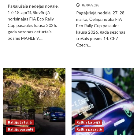
02/04/2026
Pagājušajā nedēļas nogalē,
17.-18. aprīlī, Slovēnijā
Pagājušajā nedēļā, 27.-28.
norisinājās FIA Eco Rally
martā, Čehijā notika FIA
Cup pasaules kausa 2026.
Eco Rally Cup pasaules
gada sezonas ceturtais
kausa 2026. gada sezonas
posms MAHLE 9....
trešais posms 14. CEZ
Czech...
Rallijs Latvijā
Rallijs Latvijā
Rallijs pasaulē
Rallijs pasaulē