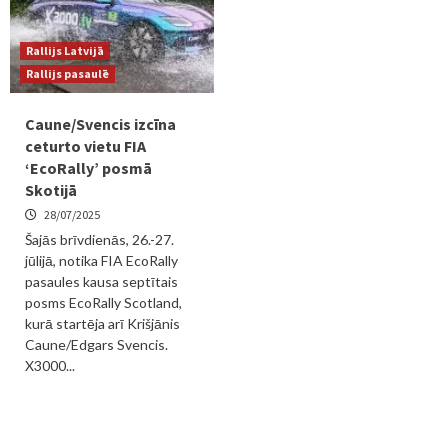
Rallijs Latvijā
Rallijs pasaulē
Caune/Svencis izcīna
ceturto vietu FIA
‘EcoRally’ posmā
Skotijā
28/07/2025
Šajās brīvdienās, 26.-27.
jūlijā, notika FIA EcoRally
pasaules kausa septītais
posms EcoRally Scotland,
kurā startēja arī Krišjānis
Caune/Edgars Svencis.
X3000...