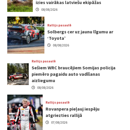
izies vairākas latviešu ekipāžas
08/08/2026
Rallijs pasaulē
Solbergs cer uz jaunu līgumu ar
‘Toyota’
08/08/2026
Rallijs pasaulē
Sešiem WRC braucējiem Somijas policija
piemēro pagaidu auto vadīšanas
aizliegumu
08/08/2026
Rallijs pasaulē
Rovanpera pieļauj iespēju
atgriezties rallijā
07/08/2026