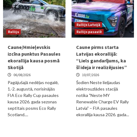
Rallijs Latvijā
Rallijs
Rallijs pasaulē
Caune/Hmieļevskis
Caune pirms starta
izcīna punktus Pasaules
Latvijas ekorallijā:
ekorallija kausa posmā
“Liels gandarījums, ka
Skotijā
šī ideja ir realizējusies”
06/08/2026
10/07/2026
Pagājušajā nedēļas nogalē,
Šodien Neste lieljaudas
1.-2. augustā, norisinājās
elektrouzlādes stacijā
FIA Eco Rally Cup pasaules
notika "Neste MY
kausa 2026. gada sezonas
Renewable Charge EV Rally
septītais posms Eco Rally
Latvia" – FIA pasaules
Scotland....
ekorallija kausa 2026. gada...