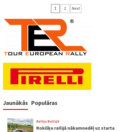
Ziņu
1
2
Next
numerācija
pēc
lappusēm
Jaunākās
Populāras
Rallijs Baltijā
Rokišķu rallijā nākamnedēļ uz starta