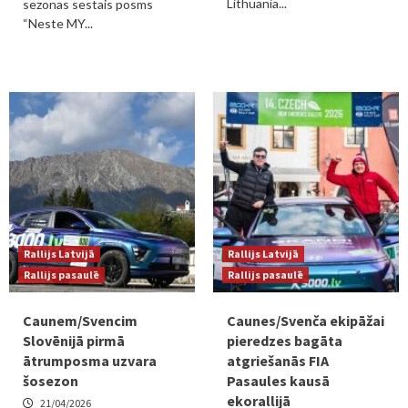
Lithuania...
sezonas sestais posms
“Neste MY...
Rallijs Latvijā
Rallijs Latvijā
Rallijs pasaulē
Rallijs pasaulē
Caunem/Svencim
Caunes/Svenča ekipāžai
Slovēnijā pirmā
pieredzes bagāta
ātrumposma uzvara
atgriešanās FIA
šosezon
Pasaules kausā
ekorallijā
21/04/2026