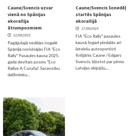
Caune/Svencis uzvar
Caune/Svencis šonedēļ
vienā no Spānijas
startēs Spānijas
ekorallija
ekorallijā
ātrumposmiem
17/09/2025
22/09/2025
FIA "Eco Rally" pasaules
kausā šogad piedalās arī
Pagājušajā nedēļas nogalē
latviešu autosportisti
Spānijā norisinājās FIA "Eco
Krišjānis Caune / Edgars
Rally" Pasaules kausa 2025.
Svencis, kļūstot par pirmo
gada devītais posms "Eco
Latvijas ekipāžu,...
Rallye A Coruña". Sacensību
dalībnieku...