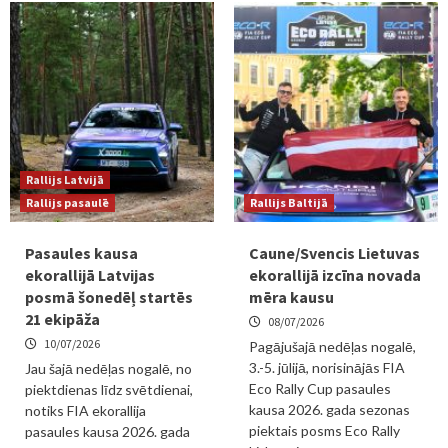
Rallijs Latvijā
Rallijs pasaulē
Rallijs Baltijā
Pasaules kausa
Caune/Svencis Lietuvas
ekorallijā Latvijas
ekorallijā izcīna novada
posmā šonedēļ startēs
mēra kausu
21 ekipāža
08/07/2026
10/07/2026
Pagājušajā nedēļas nogalē,
3.-5. jūlijā, norisinājās FIA
Jau šajā nedēļas nogalē, no
Eco Rally Cup pasaules
piektdienas līdz svētdienai,
kausa 2026. gada sezonas
notiks FIA ekorallija
piektais posms Eco Rally
pasaules kausa 2026. gada