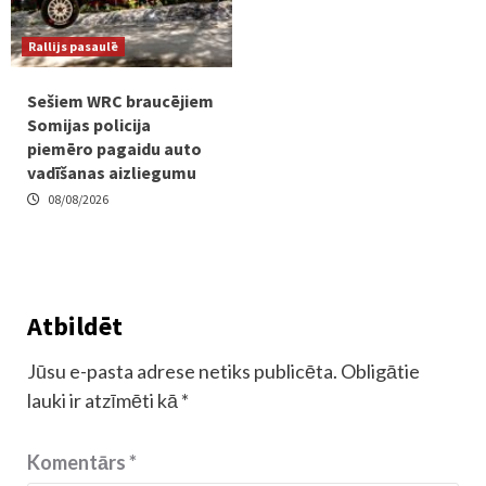
Rallijs pasaulē
Sešiem WRC braucējiem
Somijas policija
piemēro pagaidu auto
vadīšanas aizliegumu
08/08/2026
Atbildēt
Jūsu e-pasta adrese netiks publicēta.
Obligātie
lauki ir atzīmēti kā
*
Komentārs
*