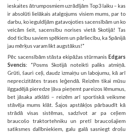
ieskaites ātrumposmiem uzrādījām Top3 laiku – kas
ir absolūti lielākais atalgojums visiem mums, par to
darbu, ko ieguldījām gatavojoties sacensībām un ko
veicām šeit, sacensību norises vietā Skotijā! Tas
dod ticību saviem spēkiem un pārliecību, ka Spānijā
jau mērķus varam likt augstākus!”
Pēc sacensībām stāsta ekipāžas stūrmanis
Edgars
Svencis
: “Posms Skotijā noteikti paliks atmiņā.
Grūti, šauri ceļi, daudz izmaiņu un labojumu, kā arī
neprecizitātes trases leģendā. Reizēm tikai mūsu
ilggadējā pieredze ļāva pieņemt pareizos lēmumus,
bet jāsaka atklāti – reizēm arī sportiskā veiksme
stāvēja mums klāt. Šajos apstākļos pārbaudīt kā
strādā visas sistēmas, sadzīvot ar pa ceļiem
braucošo traktortehniku un pretī braucošajiem
satiksmes dalībniekiem, galu galā sasniegt drošu