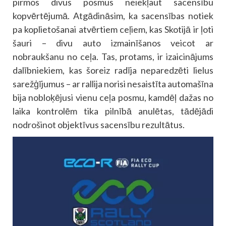
pirmos divus posmus neiekļaut sacensību
kopvērtējumā. Atgādināsim, ka sacensības notiek
pa koplietošanai atvērtiem ceļiem, kas Skotijā ir ļoti
šauri – divu auto izmainīšanos veicot ar
nobraukšanu no ceļa. Tas, protams, ir izaicinājums
dalībniekiem, kas šoreiz radīja neparedzēti lielus
sarežģījumus – ar rallija norisi nesaistīta automašīna
bija nobloķējusi vienu ceļa posmu, kamdēļ dažas no
laika kontrolēm tika pilnībā anulētas, tādējādi
nodrošinot objektīvus sacensību rezultātus.