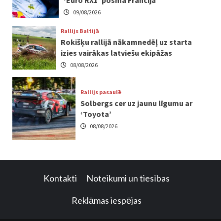
‘Euro RX1’ posmā Francijā
09/08/2026
Rallijs Baltijā
Rokišķu rallijā nākamnedēļ uz starta
izies vairākas latviešu ekipāžas
08/08/2026
Rallijs pasaulē
Solbergs cer uz jaunu līgumu ar
‘Toyota’
08/08/2026
Kontakti
Noteikumi un tiesības
Reklāmas iespējas