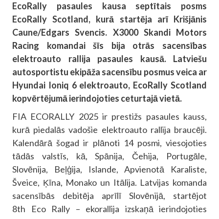
EcoRally pasaules kausa septītais posms
EcoRally Scotland, kurā startēja arī Krišjānis
Caune/Edgars Svencis. X3000 Skandi Motors
Racing komandai šīs bija otrās sacensības
elektroauto rallija pasaules kausā. Latviešu
autosportistu ekipāža sacensību posmus veica ar
Hyundai Ioniq 6 elektroauto, EcoRally Scotland
kopvērtējumā ierindojoties ceturtajā vietā.
FIA ECORALLY 2025 ir prestižs pasaules kauss,
kurā piedalās vadošie elektroauto rallija braucēji.
Kalendārā šogad ir plānoti 14 posmi, viesojoties
tādās valstīs, kā, Spānija, Čehija, Portugāle,
Slovēnija, Beļģija, Islande, Apvienotā Karaliste,
Šveice, Ķīna, Monako un Itālija. Latvijas komanda
sacensībās debitēja aprīlī Slovēnijā, startējot
8th Eco Rally – ekorallija izskaņā ierindojoties