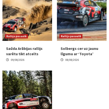
Rallijs pasaulē
Rallijs pasaulē
Saūda Arābijas rallijs
Solbergs cer uz jaunu
varētu tikt atcelts
līgumu ar ‘Toyota’
09/08/2026
08/08/2026