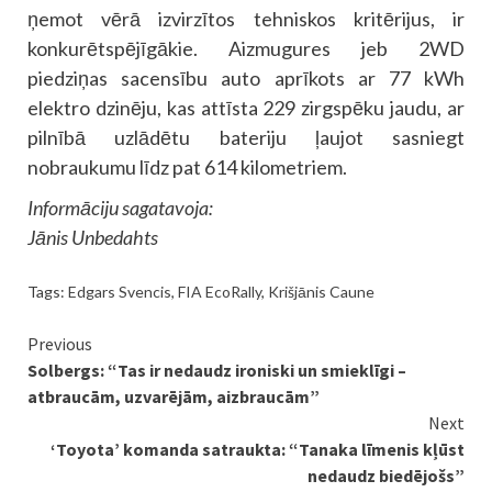
ņemot vērā izvirzītos tehniskos kritērijus, ir
konkurētspējīgākie. Aizmugures jeb 2WD
piedziņas sacensību auto aprīkots ar 77 kWh
elektro dzinēju, kas attīsta 229 zirgspēku jaudu, ar
pilnībā uzlādētu bateriju ļaujot sasniegt
nobraukumu līdz pat 614 kilometriem.
Informāciju sagatavoja:
Jānis Unbedahts
Tags:
Edgars Svencis
,
FIA EcoRally
,
Krišjānis Caune
Continue
Previous
Solbergs: “Tas ir nedaudz ironiski un smieklīgi –
Reading
atbraucām, uzvarējām, aizbraucām”
Next
‘Toyota’ komanda satraukta: “Tanaka līmenis kļūst
nedaudz biedējošs”