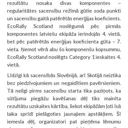
rezultātu nosaka divas komponentes –
regularitātes sacensību režīmā gūtie soda punkti
un sacensību gaitā patērētās enerģijas koeficients.
EcoRally Scotland noslēgumā pēc pirmās
komponentes latviešu ekipāža ierindojās 4. vietā,
bet pēc patērētās enerģijas koeficienta gūta – 7.
vieta. Ņemot vērā abu šo komponenšu kopsummu,
EcoRally Scotland noslēgts Category 1 ieskaites 4.
vietā.
Līdzīgi kā sacensībās Slovēnijā, arī Skotijā neiztika
bez piedzīvojumiem un negaidītiem pavērsieniem.
Tā neilgi pirms sacensību starta tika paziņots, ka
sūtījuma piegāžu kavēšanas dēļ tiks mainīta
rezultātu uzskaites kārtība, liekot ekipāžām ļoti īsā
laika sprīdī pielāgoties jaunajiem apstākļiem. Šī
iemesla dēļ, organizatori pat pieņēma lēmumu