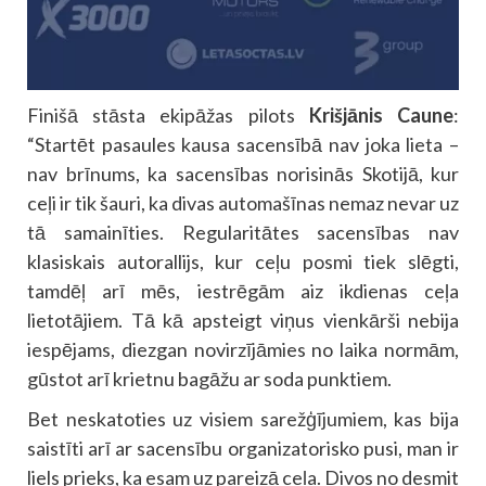
Finišā stāsta ekipāžas pilots
Krišjānis Caune
:
“Startēt pasaules kausa sacensībā nav joka lieta –
nav brīnums, ka sacensības norisinās Skotijā, kur
ceļi ir tik šauri, ka divas automašīnas nemaz nevar uz
tā samainīties. Regularitātes sacensības nav
klasiskais autorallijs, kur ceļu posmi tiek slēgti,
tamdēļ arī mēs, iestrēgām aiz ikdienas ceļa
lietotājiem. Tā kā apsteigt viņus vienkārši nebija
iespējams, diezgan novirzījāmies no laika normām,
gūstot arī krietnu bagāžu ar soda punktiem.
Bet neskatoties uz visiem sarežģījumiem, kas bija
saistīti arī ar sacensību organizatorisko pusi, man ir
liels prieks, ka esam uz pareizā ceļa. Divos no desmit