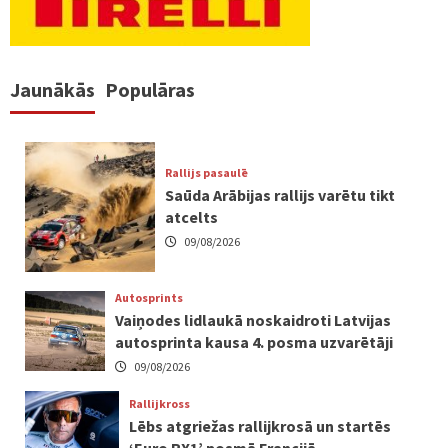
Jaunākās
Populāras
Rallijs pasaulē
Saūda Arābijas rallijs varētu tikt
atcelts
09/08/2026
Autosprints
Vaiņodes lidlaukā noskaidroti Latvijas
autosprinta kausa 4. posma uzvarētāji
09/08/2026
Rallijkross
Lēbs atgriežas rallijkrosā un startēs