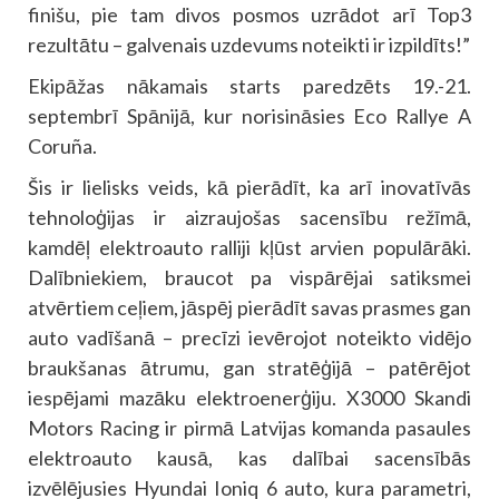
finišu, pie tam divos posmos uzrādot arī Top3
rezultātu – galvenais uzdevums noteikti ir izpildīts!”
Ekipāžas nākamais starts paredzēts 19.-21.
septembrī Spānijā, kur norisināsies Eco Rallye A
Coruña.
Šis ir lielisks veids, kā pierādīt, ka arī inovatīvās
tehnoloģijas ir aizraujošas sacensību režīmā,
kamdēļ elektroauto ralliji kļūst arvien populārāki.
Dalībniekiem, braucot pa vispārējai satiksmei
atvērtiem ceļiem, jāspēj pierādīt savas prasmes gan
auto vadīšanā – precīzi ievērojot noteikto vidējo
braukšanas ātrumu, gan stratēģijā – patērējot
iespējami mazāku elektroenerģiju. X3000 Skandi
Motors Racing ir pirmā Latvijas komanda pasaules
elektroauto kausā, kas dalībai sacensībās
izvēlējusies Hyundai Ioniq 6 auto, kura parametri,