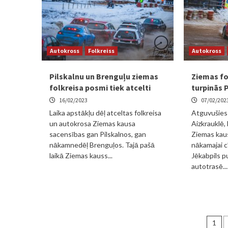
Autokross
Folkreiss
Autokross
Pilskalnu un Brenguļu ziemas
Ziemas fo
folkreisa posmi tiek atcelti
turpinās 
16/02/2023
07/02/202
Laika apstākļu dēļ atceltas folkreisa
Atguvušies 
un autokrosa Ziemas kausa
Aizkrauklē,
sacensības gan Pilskalnos, gan
Ziemas kaus
nākamnedēļ Brenguļos. Tajā pašā
nākamajai c
laikā Ziemas kauss...
Jēkabpils p
autotrasē...
Zi
1