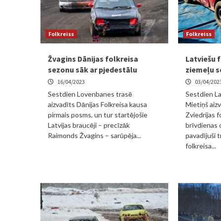
Folkreiss
Folkreiss
Žvagins Dānijas folkreisa
Latviešu f
sezonu sāk ar pjedestālu
ziemeļu 
16/04/2023
03/04/202
Sestdien Lovenbanes trasē
Sestdien La
aizvadīts Dānijas Folkreisa kausa
Mietiņš aizv
pirmais posms, un tur startējošie
Zviedrijas f
Latvijas braucēji – precīzāk
brīvdienas o
Raimonds Žvagins – sarūpēja...
pavadījuši t
folkreisa...