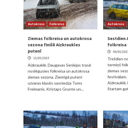
Autokross
Folkreiss
Autokross
Ziemas folkreisa un autokrosa
Sestdien 
sezona finišē Aizkraukles
folkreisa 
putenī
09/03/202
13/03/2023
Trešdien no
termiņš fol
Aizkrauklē, Daugavas Senlejas trasē
ziemas sez
noslēgusies folkreisa un autokrosa
festivālam,
ziemas sezona. Ziemīgā putenī
Aizkrauklē,
uzvaras klasēs sasniedza Toms
Startam gat
Freimanis, Kristaps Grunte un...