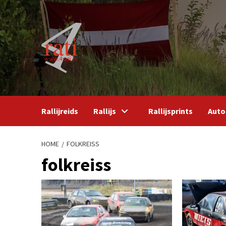
Skip
to
content
Rallijreids
Rallijs
Rallijsprints
Auto
HOME
FOLKREISS
folkreiss