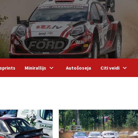
sprints
Minirallijs
Autošoseja
Citi veidi