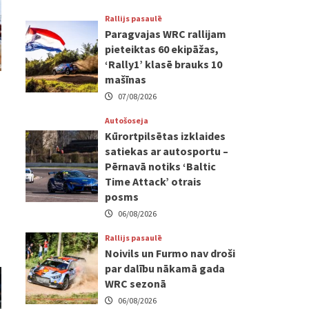
Rallijs pasaulē
Paragvajas WRC rallijam
pieteiktas 60 ekipāžas,
‘Rally1’ klasē brauks 10
mašīnas
07/08/2026
Autošoseja
Kūrortpilsētas izklaides
satiekas ar autosportu –
Pērnavā notiks ‘Baltic
Time Attack’ otrais
posms
06/08/2026
Rallijs pasaulē
Noivils un Furmo nav droši
par dalību nākamā gada
WRC sezonā
06/08/2026