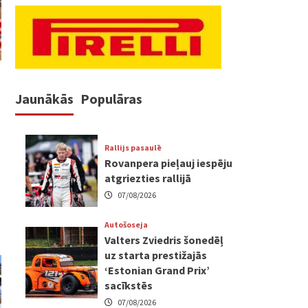
Jaunākās
Populāras
Rallijs pasaulē
Rovanpera pieļauj iespēju
atgriezties rallijā
07/08/2026
Autošoseja
Valters Zviedris šonedēļ
uz starta prestižajās
‘Estonian Grand Prix’
sacīkstēs
07/08/2026