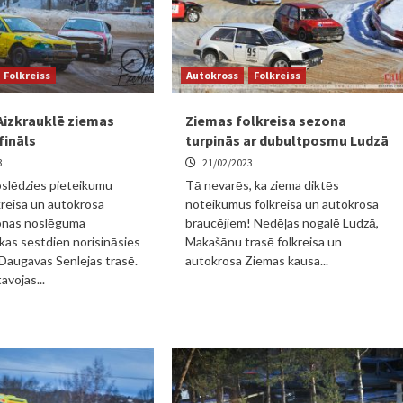
Folkreiss
Autokross
Folkreiss
Aizkrauklē ziemas
Ziemas folkreisa sezona
fināls
turpinās ar dubultposmu Ludzā
3
21/02/2023
slēdzies pieteikumu
Tā nevarēs, ka ziema diktēs
kreisa un autokrosa
noteikumus folkreisa un autokrosa
onas noslēguma
braucējiem! Nedēļas nogalē Ludzā,
 kas sestdien norisināsies
Makašānu trasē folkreisa un
 Daugavas Senlejas trasē.
autokrosa Ziemas kausa...
avojas...