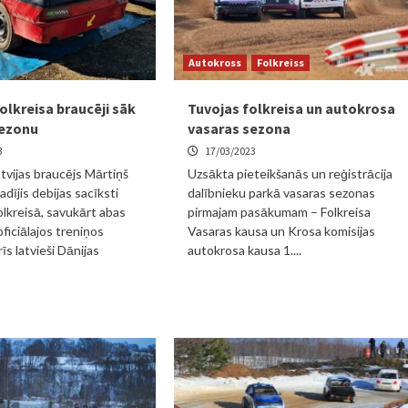
Autokross
Folkreiss
olkreisa braucēji sāk
Tuvojas folkreisa un autokrosa
sezonu
vasaras sezona
3
17/03/2023
tvijas braucējs Mārtiņš
Uzsākta pieteikšanās un reģistrācija
adījis debijas sacīksti
dalībnieku parkā vasaras sezonas
olkreisā, savukārt abas
pirmajam pasākumam – Folkreisa
ficiālajos treniņos
Vasaras kausa un Krosa komisijas
rīs latvieši Dānijas
autokrosa kausa 1....