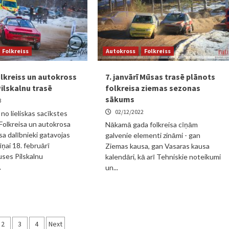
Folkreiss
Autokross
Folkreiss
lkreiss un autokross
7. janvārī Mūsas trasē plānots
Pilskalnu trasē
folkreisa ziemas sezonas
sākums
3
02/12/2022
no lieliskas sacīkstes
 Folkreisa un autokrosa
Nākamā gada folkreisa cīņām
a dalībnieki gatavojas
galvenie elementi zināmi - gan
īņai 18. februārī
Ziemas kausa, gan Vasaras kausa
uses Pilskalnu
kalendāri, kā arī Tehniskie noteikumi
.
un...
ņu
2
3
4
Next