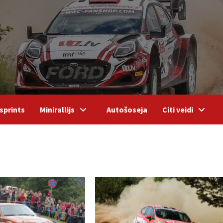
sprints
Minirallijs
Autošoseja
Citi veidi