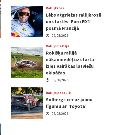
Rallijkross
Lēbs atgriežas rallijkrosā
un startēs ‘Euro RX1’
posmā Francijā
09/08/2026
Rallijs Baltijā
Rokišķu rallijā
nākamnedēļ uz starta
izies vairākas latviešu
ekipāžas
08/08/2026
Rallijs pasaulē
Solbergs cer uz jaunu
līgumu ar ‘Toyota’
08/08/2026