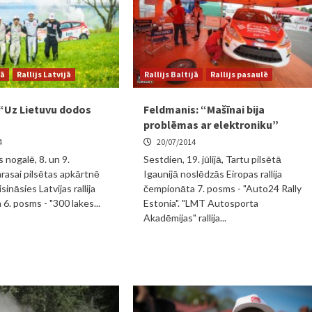
jā
Rallijs Latvijā
Rallijs Baltijā
Rallijs pasaulē
 “Uz Lietuvu dodos
Feldmanis: “Mašīnai bija
problēmas ar elektroniku”
4
20/07/2014
 nogalē, 8. un 9.
Sestdien, 19. jūlijā, Tartu pilsētā
rasai pilsētas apkārtnē
Igaunijā noslēdzās Eiropas rallija
sināsies Latvijas rallija
čempionāta 7. posms - "Auto24 Rally
6. posms - "300 lakes...
Estonia". "LMT Autosporta
Akadēmijas" rallija...