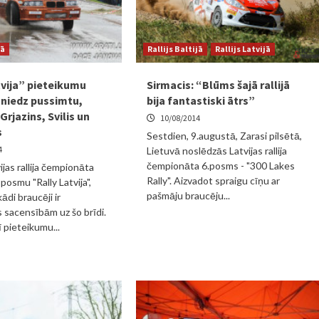
jā
Rallijs Baltijā
Rallijs Latvijā
tvija” pieteikumu
Sirmacis: “Blūms šajā rallijā
sniedz pussimtu,
bija fantastiski ātrs”
Grjazins, Svilis un
10/08/2014
s
Sestdien, 9.augustā, Zarasi pilsētā,
4
Lietuvā noslēdzās Latvijas rallija
čempionāta 6.posms - "300 Lakes
jas rallija čempionāta
Rally". Aizvadot spraigu cīņu ar
posmu "Rally Latvija",
pašmāju braucēju...
ādi braucēji ir
s sacensībām uz šo brīdi.
 pieteikumu...