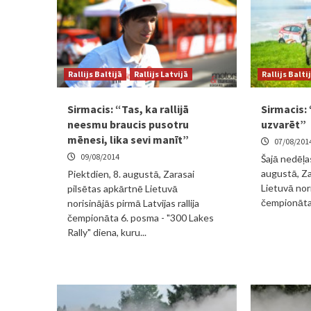
Rallijs Baltijā
Rallijs Latvijā
Rallijs Balti
Sirmacis: “Tas, ka rallijā
Sirmacis:
neesmu braucis pusotru
uzvarēt”
mēnesi, lika sevi manīt”
07/08/201
09/08/2014
Šajā nedēļas
augustā, Za
Piektdien, 8. augustā, Zarasai
Lietuvā nori
pilsētas apkārtnē Lietuvā
čempionāta 
norisinājās pirmā Latvijas rallija
čempionāta 6. posma - "300 Lakes
Rally" diena, kuru...