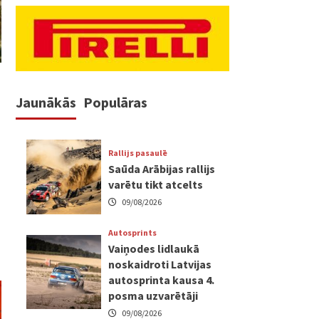
Jaunākās
Populāras
Rallijs pasaulē
Saūda Arābijas rallijs
varētu tikt atcelts
09/08/2026
Autosprints
Vaiņodes lidlaukā
noskaidroti Latvijas
autosprinta kausa 4.
posma uzvarētāji
09/08/2026