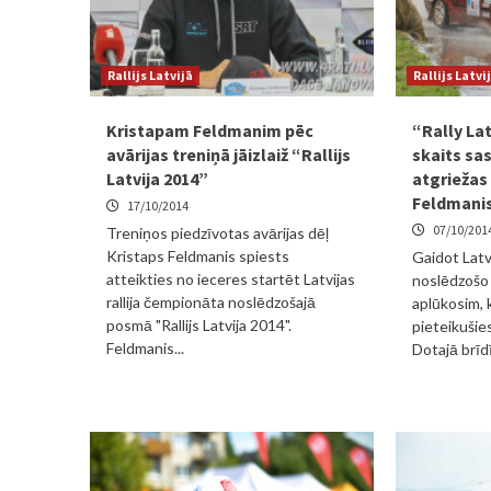
Rallijs Latvijā
Rallijs Latvi
Kristapam Feldmanim pēc
“Rally La
avārijas treniņā jāizlaiž “Rallijs
skaits sa
Latvija 2014”
atgriežas 
Feldmani
17/10/2014
07/10/201
Treniņos piedzīvotas avārijas dēļ
Kristaps Feldmanis spiests
Gaidot Latvi
atteikties no ieceres startēt Latvijas
noslēdzošo 
rallija čempionāta noslēdzošajā
aplūkosim, k
posmā "Rallijs Latvija 2014".
pieteikušie
Feldmanis...
Dotajā brīdī