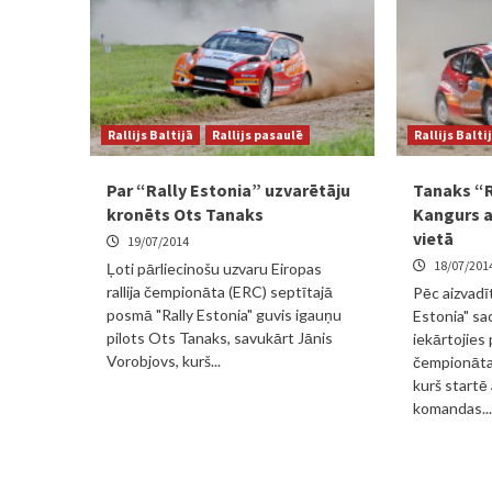
Rallijs Baltijā
Rallijs pasaulē
Rallijs Balti
Par “Rally Estonia” uzvarētāju
Tanaks “R
kronēts Ots Tanaks
Kangurs a
vietā
19/07/2014
18/07/201
Ļoti pārliecinošu uzvaru Eiropas
rallija čempionāta (ERC) septītajā
Pēc aizvadī
posmā "Rally Estonia" guvis igauņu
Estonia" sa
pilots Ots Tanaks, savukārt Jānis
iekārtojies 
Vorobjovs, kurš...
čempionāta
kurš start
komandas...