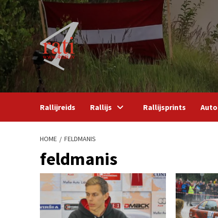
Skip
to
content
Rallijreids
Rallijs
Rallijsprints
Auto
HOME
FELDMANIS
feldmanis