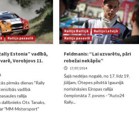
Rallijs Baltijā
Rallijs Latvijā
jā
Rallijs pasaulē
Rallijs pasaulē
ally Estonia” vadībā,
Feldmanis: “Lai uzvarētu, pāri
varē, Vorobjovs 11.
robežai nekāpšu”
17/07/2014
4
Šajā nedēļas nogalē, no 17. līdz 19.
jūlijam, Otepes pilsētā Igaunijā
tās pirmās dienas "Rally
norisināsies Eiropas rallija
censībās vadībā
čempionāta 7. posms - "Auto24
pasaules rallija
Rally...
 dalībnieks Ots Tanaks,
ē ar "MM-Motorsport"