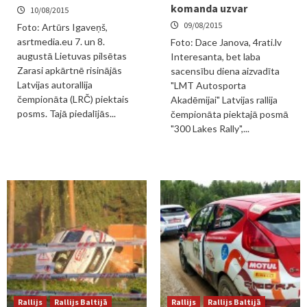
komanda uzvar
10/08/2015
09/08/2015
Foto: Artūrs Igaveņš,
asrtmedia.eu 7. un 8.
Foto: Dace Janova, 4rati.lv
augustā Lietuvas pilsētas
Interesanta, bet laba
Zarasi apkārtnē risinājās
sacensību diena aizvadīta
Latvijas autorallija
"LMT Autosporta
čempionāta (LRČ) piektais
Akadēmijai" Latvijas rallija
posms. Tajā piedalījās...
čempionāta piektajā posmā
"300 Lakes Rally",...
Rallijs
Rallijs Baltijā
Rallijs
Rallijs Baltijā