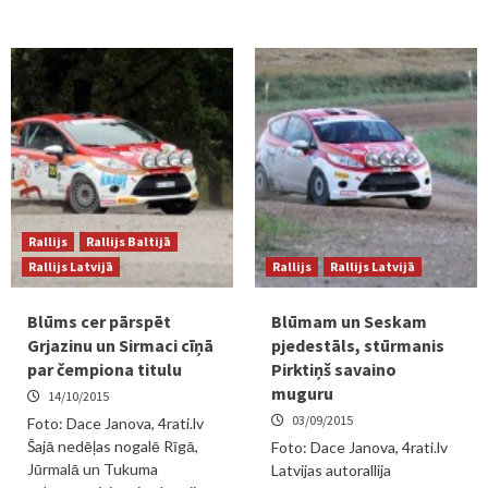
Rallijs
Rallijs Baltijā
Rallijs Latvijā
Rallijs
Rallijs Latvijā
Blūms cer pārspēt
Blūmam un Seskam
Grjazinu un Sirmaci cīņā
pjedestāls, stūrmanis
par čempiona titulu
Pirktiņš savaino
muguru
14/10/2015
03/09/2015
Foto: Dace Janova, 4rati.lv
Šajā nedēļas nogalē Rīgā,
Foto: Dace Janova, 4rati.lv
Jūrmalā un Tukuma
Latvijas autorallija