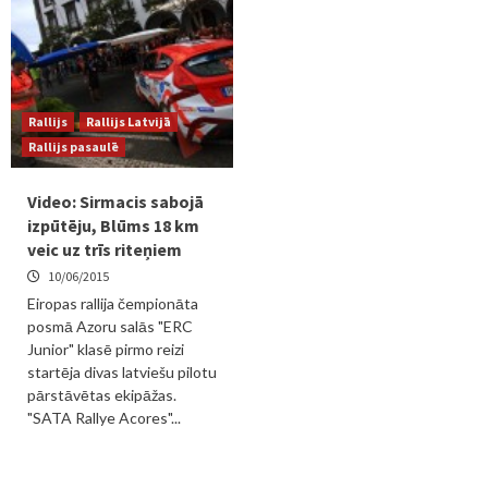
Rallijs
Rallijs Latvijā
Rallijs pasaulē
Video: Sirmacis sabojā
izpūtēju, Blūms 18 km
veic uz trīs riteņiem
10/06/2015
Eiropas rallija čempionāta
posmā Azoru salās "ERC
Junior" klasē pirmo reizi
startēja divas latviešu pilotu
pārstāvētas ekipāžas.
"SATA Rallye Acores"...