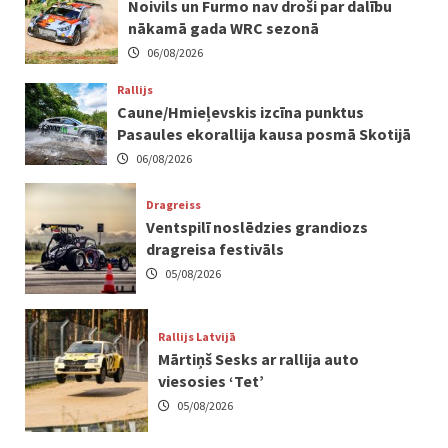
Noivils un Furmo nav droši par dalību
nākamā gada WRC sezonā
06/08/2026
Rallijs
Caune/Hmieļevskis izcīna punktus
Pasaules ekorallija kausa posmā Skotijā
06/08/2026
Dragreiss
Ventspilī noslēdzies grandiozs
dragreisa festivāls
05/08/2026
Rallijs Latvijā
Mārtiņš Sesks ar rallija auto
viesosies ‘Tet’
05/08/2026