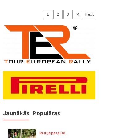
Ziņu
1
2
3
4
Next
numerācija
pēc
lappusēm
Jaunākās
Populāras
Rallijs pasaulē