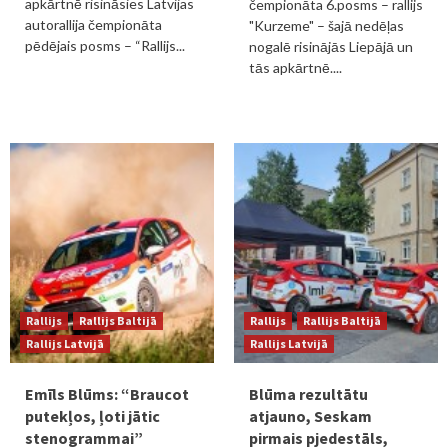
apkārtnē risināsies Latvijas
čempionāta 6.posms – rallijs
autorallija čempionāta
"Kurzeme" – šajā nedēļas
pēdējais posms – “Rallijs...
nogalē risinājās Liepājā un
tās apkārtnē....
Rallijs
Rallijs Baltijā
Rallijs
Rallijs Baltijā
Rallijs Latvijā
Rallijs Latvijā
Emīls Blūms: “Braucot
Blūma rezultātu
putekļos, ļoti jātic
atjauno, Seskam
stenogrammai”
pirmais pjedestāls,