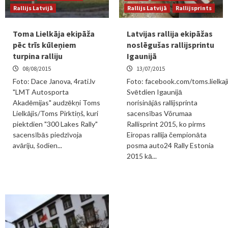
Rallijs Latvijā
Rallijs Latvijā
Rallijsprints
Toma Lielkāja ekipāža
Latvijas rallija ekipāžas
pēc trīs kūleņiem
noslēgušas rallijsprintu
turpina ralliju
Igaunijā
08/08/2015
13/07/2015
Foto: Dace Janova, 4rati.lv
Foto: facebook.com/toms.lielkaj
"LMT Autosporta
Svētdien Igaunijā
Akadēmijas" audzēkņi Toms
norisinājās rallijsprinta
Lielkājis/Toms Pirktiņš, kuri
sacensības Võrumaa
piektdien "300 Lakes Rally"
Rallisprint 2015, ko pirms
sacensībās piedzīvoja
Eiropas rallija čempionāta
avāriju, šodien...
posma auto24 Rally Estonia
2015 kā...