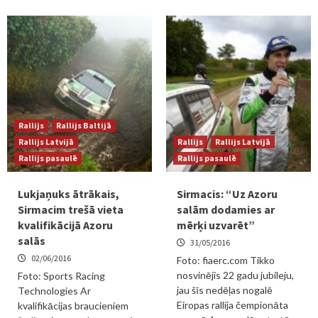
Rallijs
Rallijs Baltijā
Rallijs Latvijā
Rallijs
Rallijs Latvijā
Rallijs pasaulē
Rallijs pasaulē
Lukjaņuks ātrākais,
Sirmacis: “Uz Azoru
Sirmacim trešā vieta
salām dodamies ar
kvalifikācijā Azoru
mērķi uzvarēt”
salās
31/05/2016
02/06/2016
Foto: fiaerc.com Tikko
nosvinējis 22 gadu jubileju,
Foto: Sports Racing
jau šīs nedēļas nogalē
Technologies Ar
Eiropas rallija čempionāta
kvalifikācijas braucieniem