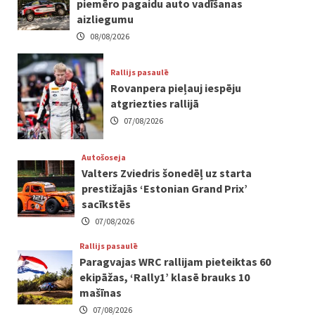
piemēro pagaidu auto vadīšanas
aizliegumu
08/08/2026
Rallijs pasaulē
Rovanpera pieļauj iespēju
atgriezties rallijā
07/08/2026
Autošoseja
Valters Zviedris šonedēļ uz starta
prestižajās ‘Estonian Grand Prix’
sacīkstēs
07/08/2026
Rallijs pasaulē
Paragvajas WRC rallijam pieteiktas 60
ekipāžas, ‘Rally1’ klasē brauks 10
mašīnas
07/08/2026