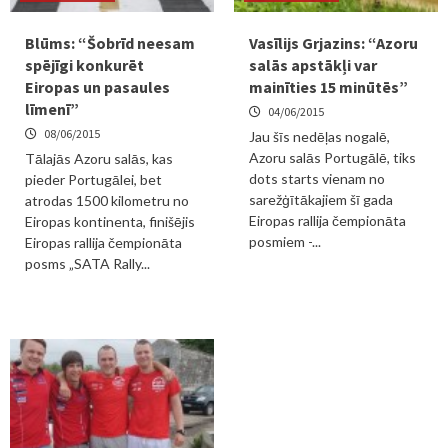
Blūms: “Šobrīd neesam
Vasīlijs Grjazins: “Azoru
spējīgi konkurēt
salās apstākļi var
Eiropas un pasaules
mainīties 15 minūtēs”
līmenī”
04/06/2015
08/06/2015
Jau šīs nedēļas nogalē,
Azoru salās Portugālē, tiks
Tālajās Azoru salās, kas
dots starts vienam no
pieder Portugālei, bet
sarežģītākajiem šī gada
atrodas 1500 kilometru no
Eiropas rallija čempionāta
Eiropas kontinenta, finišējis
posmiem -...
Eiropas rallija čempionāta
posms „SATA Rally...