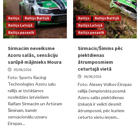
Rallijs
Rallijs Baltijā
Rallijs
Rallijs Baltijā
Rallijs Latvijā
Rallijs Latvijā
Rallijs pasaulē
Rallijs pasaulē
Sirmacim neveiksme
Sirmacis/Šimins pēc
Azoru salās, sensāciju
piektdienas
sarūpē mājinieks Moura
ātrumposmiem
ceturtajā vietā
05/06/2016
04/06/2016
Foto: Sports Racing
Technologies Azoru salu
Foto: Alexey Volkov Eiropas
rallijs ar izstāšanos
rallija čempionāta posmā
noslēdzies latviešiem
Azoru salās piektdienas
Ralfam Sirmacim un Artūram
izskaņā ir veikti desmit
Šiminam, kamēr
ātrumposmi, pēc kuriem
sensacionālu uzvaru
ceturto vietu ieņem...
Eiropas...