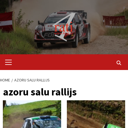
Skip
to
content
Primary
Menu
HOME
AZORU SALU RALLIJS
azoru salu rallijs