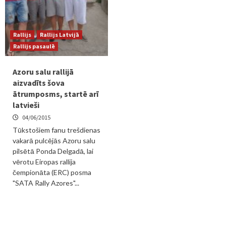
Rallijs
Rallijs Latvijā
Rallijs pasaulē
Azoru salu rallijā
aizvadīts šova
ātrumposms, startē arī
latvieši
04/06/2015
Tūkstošiem fanu trešdienas
vakarā pulcējās Azoru salu
pilsētā Ponda Delgadā, lai
vērotu Eiropas rallija
čempionāta (ERC) posma
"SATA Rally Azores"...