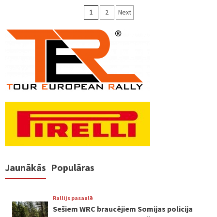
Ziņu
1
2
Next
numerācija
pēc
lappusēm
Jaunākās
Populāras
Rallijs pasaulē
Sešiem WRC braucējiem Somijas policija