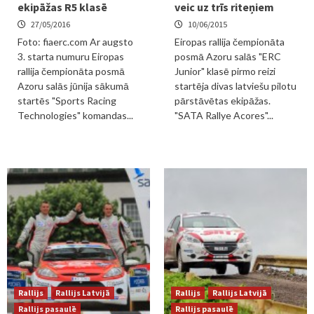
ekipāžas R5 klasē
veic uz trīs riteņiem
27/05/2016
10/06/2015
Foto: fiaerc.com Ar augsto
Eiropas rallija čempionāta
3. starta numuru Eiropas
posmā Azoru salās "ERC
rallija čempionāta posmā
Junior" klasē pirmo reizi
Azoru salās jūnija sākumā
startēja divas latviešu pilotu
startēs "Sports Racing
pārstāvētas ekipāžas.
Technologies" komandas...
"SATA Rallye Acores"...
Rallijs
Rallijs Latvijā
Rallijs
Rallijs Latvijā
Rallijs pasaulē
Rallijs pasaulē