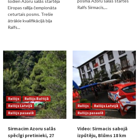
posmā Azoru salās startēs
šodien Azoru salās startēja
Ralfs Sirmacis,...
Eiropas rallija čempionāta
ceturtais posms. Trešie
ātrākie kvalifikācijā bija
Ralfs...
Rallijs
Rallijs Baltijā
Rallijs Latvijā
Rallijs
Rallijs Latvijā
Rallijs pasaulē
Rallijs pasaulē
Sirmacim Azoru salās
Video: Sirmacis sabojā
spēcīgi pretinieki, 27
izpūtēju, Blūms 18 km