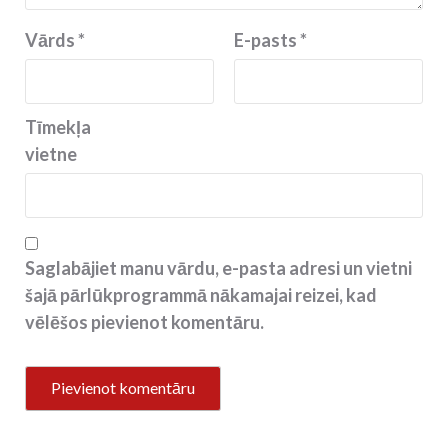
Vārds
*
E-pasts
*
Tīmekļa
vietne
Saglabājiet manu vārdu, e-pasta adresi un vietni
šajā pārlūkprogrammā nākamajai reizei, kad
vēlēšos pievienot komentāru.