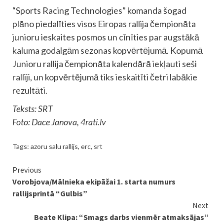
“Sports Racing Technologies” komanda šogad
plāno piedalīties visos Eiropas rallija čempionāta
junioru ieskaites posmos un cīnīties par augstākā
kaluma godalgām sezonas kopvērtējumā. Kopumā
Junioru rallija čempionāta kalendārā iekļauti seši
ralliji, un kopvērtējumā tiks ieskaitīti četri labākie
rezultāti.
Teksts: SRT
Foto: Dace Janova, 4rati.lv
Tags:
azoru salu rallijs
,
erc
,
srt
Continue
Previous
Vorobjova/Mālnieka ekipāžai 1. starta numurs
Reading
rallijsprintā “Gulbis”
Next
Beate Klipa: “Smags darbs vienmēr atmaksājas”