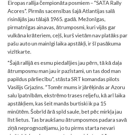
Eiropas rallija čempionāta posmiem – “SATA Rally
Acores”. Pirmās sacensības šajā Atlantijas salā
risinājās jau tālajā 1965. gadā. Mežonīgas,
pirmatnīgas ainavas, ātrumposmi, kuri vijās gar
vulkāna krāteriem, ceļš, kurš vietām nav platāks par
pašu auto un mainīgi laika apstākļi, ir šī pasākuma
vizītkarte.
“Šajā rallijā es esmu piedalījies jau pērn, tā kā daļa
ātrumposmu man jau ir pazīstami, un tas dod man
papildus pārliecību”, stāsta SRT komandas pilots
Vasilijs Grjazins. “Tomēr mums ir jārēķinās ar Azoru
salu īpatnībām, ekstrēmo trases reljefu, kā arī laika
apstākļiem, kas šeit manās burtiski ik pa 15
minūtēm. Šobrīd ārā spīd saule, bet pēc mirkļa jau
līst lietus. Tas braukšanu ātrumposmos padara savā
ziņā neprognozējamu, jo tu pirms starta nevari