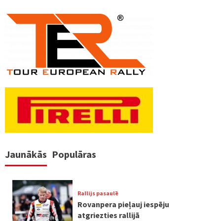
Jaunākās
Populāras
Rallijs pasaulē
Rovanpera pieļauj iespēju
atgriezties rallijā