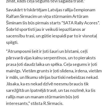
zināt, kāds ceļa segums tevi sagaida trasē.”
Savukārt trīskārtējam Latvijas rallija čempionam
Ralfam Sirmacim un viņa stūrmanim Artūram
Šiminam šis būs pirmais starts “SATA Rally Acores”.
Šobrīd sportisti jau ir veikuši iepazīšanos ar
sacensību trasi, un gūtie iespaidi par to ir visnotaļ
spilgti.
“Ātrumposmi šeit ir ļoti šauri un bīstami, ceļš
pārsvarā vijas kalnu serpentīnos, un to pieraksts
prasa ļoti daudz laika un spēka. Ceļa segums ir ļoti
mainīgs. Vietām grunts ir ļoti slidena, irdena, vietām
ir māls, un līkumu sērijas burtiski nebeidzas nekad.
Jāsaka, ka es nekad dzīvē neesmu braucis tik
sarežģītā un īpatnējā trasē, un tas nozīmē, ka šis
rallijs man un manam stūrmanim būs ļoti
interesants,” stāsta R.Sirmacis.