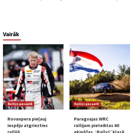
Vairāk
Rallijs pasaulē
Rallijs pasaulē
Rovanpera pieļauj
Paragvajas WRC
iespēju atgriezties
rallijam pieteiktas 60
rallijā
ekipāžas, ‘Rally1’ klasē