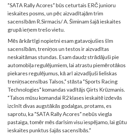
“SATA Rally Acores” būs ceturtais ERČ junioru
ieskaites posms, un pēc aizvadītajām trim
sacensībām R.Sirmacis/ A. Šiminam šajā ieskaites
grupā ieņem trešo vietu.
Mēs ārkārtīgi nopietni esam gatavojušies šīm
sacensībām, treniņos un testos ir aizvadītas
neskaitāmas stundas. Esam daudz strādājuši pie
automobiļa regulējumiem, lai atrastu piemērotākos
piekares regulējumus, kā arī aizvadījuši lieliskas
treniņsacensības Talsos,” stāsta “Sports Racing
Technologies” komandas vadītājs Ģirts Krūzmanis.
“Talsos mūsu komandai R2 klases ieskaitē izdevās
izcīnīt divas augstākās godalgas, protams, es
saprotu, ka “SATA Rally Acores” nebūs viegla
pastaiga, tomēr mēs darīsim visu iespējamo, lai gūtu
ieskaites punktus šajās sacensībās.”