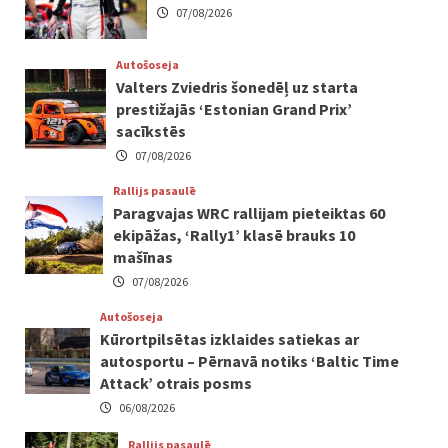
07/08/2026
Autošoseja
Valters Zviedris šonedēļ uz starta
prestižajās ‘Estonian Grand Prix’
sacīkstēs
07/08/2026
Rallijs pasaulē
Paragvajas WRC rallijam pieteiktas 60
ekipāžas, ‘Rally1’ klasē brauks 10
mašīnas
07/08/2026
Autošoseja
Kūrortpilsētas izklaides satiekas ar
autosportu – Pērnavā notiks ‘Baltic Time
Attack’ otrais posms
06/08/2026
Rallijs pasaulē