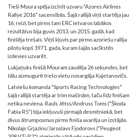
Tieši Moura spēja izcīnīt uzvaru “Azores Airlines
Rallye 2016” sacensībās. Šajā rallijā viņš startēja jau
16. reizi, bet pirms tam ERC ietvaros labākos
rezultātus bija guvis 2013. un 2015. gadā, kad
finišēja trešais. Viņš kļuvis par pirmo azoriešu rallija
pilotu kopš 1971. gada, kuram šajās sacīkstēs
izdevies uzvarēt.
Lukjaņuks finišā Mouram zaudēja 26 sekundes, bet
tālu aizmugurē trešo vietu nosargāja Kajetanovičs.
Latviešu komanda “Sports Racing Technologies”
šajā rallijā startēja ar trim mašīnām, taču līdz finišam
netika neviena. Rauls Jētss/Andruss Toms (“Škoda
Fabia R5”) bija iekļuvuši pirmajā desmitniekā, bet
divus ātrumposmus pirms finiša avarēja un izstājās.
Nikolajs Grjazins/Jaroslavs Fjodorovs (“Peugeot
208 VTi R2”) atgriezās cīņā pēc sestdien