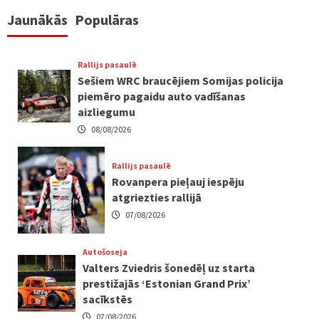
Jaunākās
Populāras
Rallijs pasaulē
Sešiem WRC braucējiem Somijas policija
piemēro pagaidu auto vadīšanas
aizliegumu
08/08/2026
Rallijs pasaulē
Rovanpera pieļauj iespēju
atgriezties rallijā
07/08/2026
Autošoseja
Valters Zviedris šonedēļ uz starta
prestižajās ‘Estonian Grand Prix’
sacīkstēs
07/08/2026