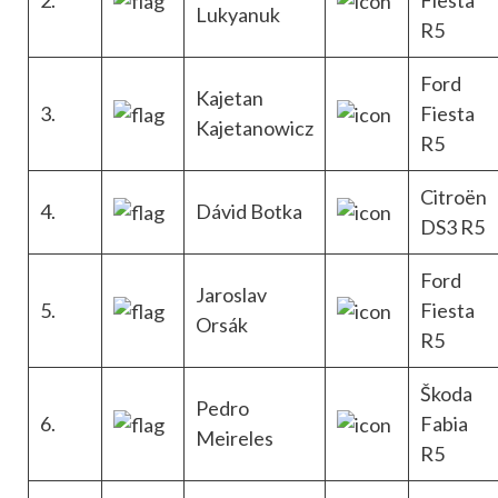
Lukyanuk
R5
Ford
Kajetan
3.
Fiesta
Kajetanowicz
R5
Citroën
4.
Dávid Botka
DS3 R5
Ford
Jaroslav
5.
Fiesta
Orsák
R5
Škoda
Pedro
6.
Fabia
Meireles
R5