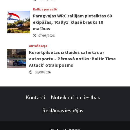
Rallijs pasaulē
Paragvajas WRC rallijam pieteiktas 60
ekipāžas, ‘Rally1’ klasē brauks 10
mašīnas
07/08/2026
Autošoseja
Kūrortpilsētas izklaides satiekas ar
autosportu – Pērnavā notiks ‘Baltic Time
Attack’ otrais posms
06/08/2026
Kontakti
Noteikumi un tiesības
Reklāmas iespējas