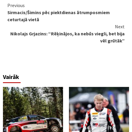
Continue
Previous
Sirmacis/Šimins pēc piektdienas ātrumposmiem
Reading
ceturtajā vietā
Next
Nikolajs Grjazins: “Rēķinājos, ka nebūs viegli, bet bija
vēl grūtāk”
Vairāk