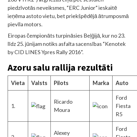
piedzīvotās neveiksmes, “ERC Junior” ieskaitē
ieņēma astoto vietu, bet priekšpēdējā ātrumposmā
pievīla motors.
Eiropas čempionāts turpināsies Beļģijā, kur no 23.
līdz 25. jūnijam notiks asfalta sacensības “Kenotek
by CID LINES Ypres Rally 2016”.
Azoru salu rallija rezultāti
Vieta
Valsts
Pilots
Marka
Auto
Ford
Ricardo
1.
Fiesta
Moura
R5
Ford
Alexey
2.
Fiesta