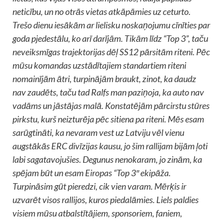
neticību, un no otrās vietas atkāpāmies uz ceturto.
Trešo dienu iesākām ar lielisku noskaņojumu cī
nīties par
goda pjedestālu, ko arī darījām. Tikām līdz “Top 3”, taču
neveiksmīgas trajektorijas dēļ SS12 pārsitām riteni. Pēc
mūsu komandas uzstādītajiem standartiem riteni
nomainījām ātri, turpinājām braukt, zinot, ka daudz
nav zaudēts, taču tad Ralfs man paziņoja, ka auto nav
vadāms un jāstājas malā. Konstatējām pārcirstu stūres
pirkstu, kurš neizturēja pēc sitiena pa riteni. Mēs esam
sarūgtināti, ka nevaram vest uz Latviju vēl vienu
augstākās ERC divīzijas kausu, jo šim rallijam bijām ļoti
labi sagatavojušies. Degunus nenokaram, jo zinām, ka
spējam būt un esam Eiropas “Top 3″ ekipāža.
Turpināsim gūt pieredzi, cik vien varam. Mērķis ir
uzvarēt visos rallijos, kuros piedalāmies. Liels paldies
visiem mūsu atbalstītājiem, sponsoriem, faniem,