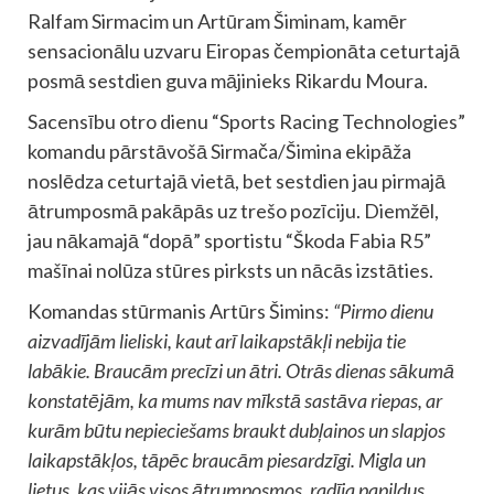
Ralfam Sirmacim un Artūram Šiminam, kamēr
sensacionālu uzvaru Eiropas čempionāta ceturtajā
posmā sestdien guva mājinieks Rikardu Moura.
Sacensību otro dienu “Sports Racing Technologies”
komandu pārstāvošā Sirmača/Šimina ekipāža
noslēdza ceturtajā vietā, bet sestdien jau pirmajā
ātrumposmā pakāpās uz trešo pozīciju. Diemžēl,
jau nākamajā “dopā” sportistu “Škoda Fabia R5”
mašīnai nolūza stūres pirksts un nācās izstāties.
Komandas stūrmanis Artūrs Šimins:
“Pirmo dienu
aizvadījām lieliski, kaut arī laikapstākļi nebija tie
labākie. Braucām precīzi un ātri. Otrās dienas sākumā
konstatējām, ka mums nav mīkstā sastāva riepas, ar
kurām būtu nepieciešams braukt dubļainos un slapjos
laikapstākļos, tāpēc braucām piesardzīgi. Migla un
lietus, kas vijās visos ātrumposmos, radīja papildus