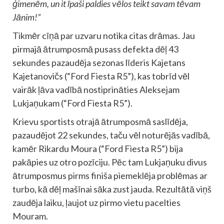
ģimenēm, un it īpaši paldies vēlos teikt savam tēvam
Jānim!”
Tikmēr cīņā par uzvaru notika citas drāmas. Jau
pirmajā ātrumposmā pusass defekta dēļ 43
sekundes pazaudēja sezonas līderis Kajetans
Kajetanovičs (“Ford Fiesta R5”), kas tobrīd vēl
vairāk ļāva vadībā nostiprināties Aleksejam
Lukjaņukam (“Ford Fiesta R5”).
Krievu sportists otrajā ātrumposmā saslīdēja,
pazaudējot 22 sekundes, taču vēl noturējās vadībā,
kamēr Rikardu Moura (“Ford Fiesta R5”) bija
pakāpies uz otro pozīciju. Pēc tam Lukjaņuku divus
ātrumposmus pirms finiša piemeklēja problēmas ar
turbo, kā dēļ mašīnai sāka zust jauda. Rezultātā viņš
zaudēja laiku, ļaujot uz pirmo vietu pacelties
Mouram.