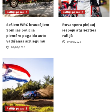
Rallijs pasaulē
Rallijs pasaulē
Sešiem WRC braucējiem
Rovanpera pieļauj
Somijas policija
iespēju atgriezties
piemēro pagaidu auto
rallijā
vadīšanas aizliegumu
07/08/2026
08/08/2026
Rallijs pasaulē