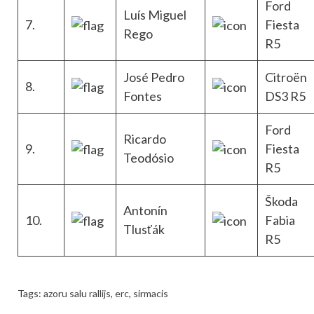
Ford
Luís Miguel
7.
Fiesta
Rego
R5
José Pedro
Citroën
8.
Fontes
DS3 R5
Ford
Ricardo
9.
Fiesta
Teodósio
R5
Škoda
Antonín
10.
Fabia
Tlusťák
R5
Tags:
azoru salu rallijs
,
erc
,
sirmacis