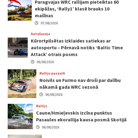
Paragvajas WRC rallijam pieteiktas 60
ekipāžas, ‘Rally1’ klasē brauks 10
mašīnas
07/08/2026
Autošoseja
Kūrortpilsētas izklaides satiekas ar
autosportu – Pērnavā notiks ‘Baltic Time
Attack’ otrais posms
06/08/2026
Rallijs pasaulē
Noivils un Furmo nav droši par dalību
nākamā gada WRC sezonā
06/08/2026
Rallijs
Caune/Hmieļevskis izcīna punktus
Pasaules ekorallija kausa posmā Skotijā
06/08/2026