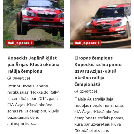
Rallijs pasaulē
Rallijs pasaulē
Kopeckis Japānā kļūst
Eiropas čempions
par Āzijas-Klusā okeāna
Kopeckis izcīna pirmo
rallija čempionu
uzvaru Āzijas-Klusā
okeāna rallija
30/09/2014
čempionātā
Izcīnot uzvaru Japānā
22/06/2014
notikušajās "Hokkaido Rally"
sacensībās, par 2014. gada
Tālajā Austrālijā šajā
FIA Āzijas-Klusā okeāna
nedēļas nogalē norisinājās
zonas rallija čempionu kļuvis
FIA Āzijas-Klusā okeāna
pazīstamais čehu
čempionāta trešais posms,
autosportists...
kurā par uzvarētāju kļuva
"Skoda" pilots Jans