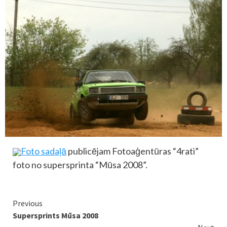
Foto sadaļā
publicējam Fotoaģentūras “4rati”
foto no supersprinta “Mūsa 2008”.
Continue
Previous
Supersprints Mūsa 2008
Reading