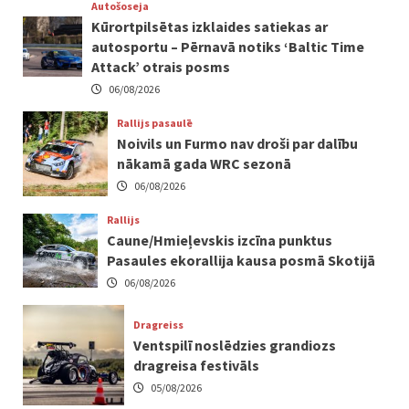
Autošoseja
Kūrortpilsētas izklaides satiekas ar
autosportu – Pērnavā notiks ‘Baltic Time
Attack’ otrais posms
06/08/2026
Rallijs pasaulē
Noivils un Furmo nav droši par dalību
nākamā gada WRC sezonā
06/08/2026
Rallijs
Caune/Hmieļevskis izcīna punktus
Pasaules ekorallija kausa posmā Skotijā
06/08/2026
Dragreiss
Ventspilī noslēdzies grandiozs
dragreisa festivāls
05/08/2026