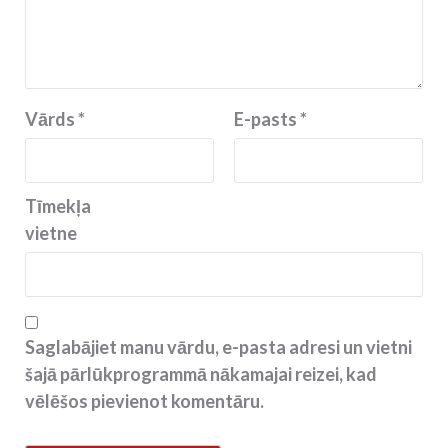
Vārds
*
E-pasts
*
Tīmekļa
vietne
Saglabājiet manu vārdu, e-pasta adresi un vietni
šajā pārlūkprogrammā nākamajai reizei, kad
vēlēšos pievienot komentāru.