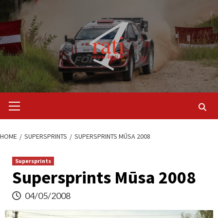
Skip
to
content
Primary
Menu
HOME
SUPERSPRINTS
SUPERSPRINTS MŪSA 2008
Supersprints
Supersprints Mūsa 2008
04/05/2008