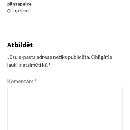
pilnsapulce
11/12/2017
Atbildēt
Jūsu e-pasta adrese netiks publicēta.
Obligātie
lauki ir atzīmēti kā
*
Komentārs
*