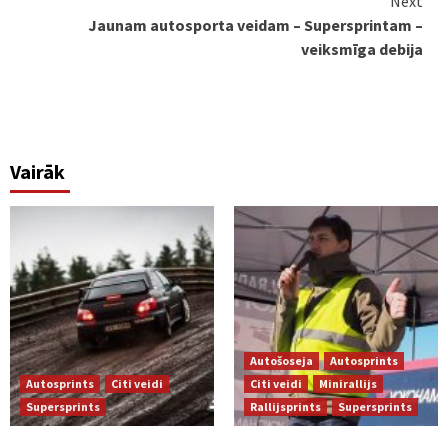
Next
Jaunam autosporta veidam – Supersprintam –
veiksmīga debija
Vairāk
Autošoseja
Autosprints
Autosprints
Citi veidi
Citi veidi
Minirallijs
Supersprints
Rallijsprints
Supersprints