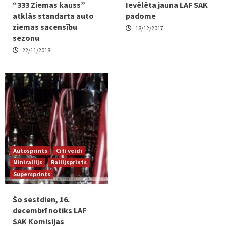
“333 Ziemas kauss”
Ievēlēta jauna LAF SAK
atklās standarta auto
padome
ziemas sacensību
18/12/2017
sezonu
22/11/2018
Autosprints
Citi veidi
Minirallijs
Rallijsprints
Supersprints
Šo sestdien, 16.
decembrī notiks LAF
SAK Komisijas