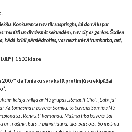
s.
iekšu. Konkurence nav tik saspringta, lai domātu par
 par minūti un divdesmit sekundēm, nav cīņas garšas. Šodien
 ka, kādā brīdī pārslēdzoties, var neizturēt ātrumkarba, bet,
108″), 1600 klase
a 2007″ dalībnieku sarakstā pretim jūsu ekipāžai
o”.
sim lielajā rallijā ar N3 grupas „Renault Clio”. „Latvija”
ai. Automašīna ir būvēta Somijā, to būvējis Somijas N3
empionātā „Renault” komandā. Mašīna tika būvēta šai
n mašīna, kura ir pilnīgi jauna, tika pārdota. Šo mašīnu
iņš, bet, tā kā mēs esam jaunāki, viņi piedāvāja to mums.