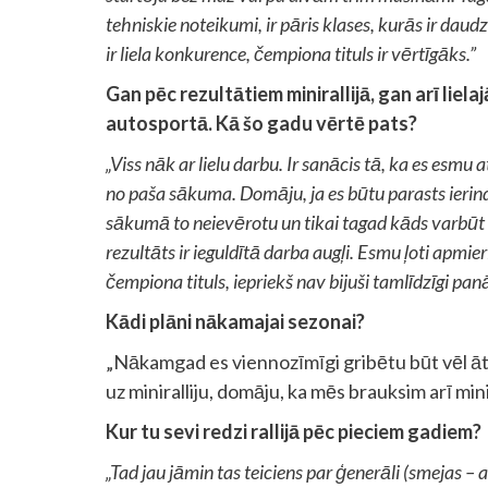
tehniskie noteikumi, ir pāris klases, kurās ir daudz
ir liela konkurence, čempiona tituls ir vērtīgāks.”
Gan pēc rezultātiem minirallijā, gan arī lielaj
autosportā. Kā šo gadu vērtē pats?
„Viss nāk ar lielu darbu. Ir sanācis tā, ka es esmu 
no paša sākuma. Domāju, ja es būtu parasts ierindas
sākumā to neievērotu un tikai tagad kāds varbūt sā
rezultāts ir ieguldītā darba augļi. Esmu ļoti apmie
čempiona tituls, iepriekš nav bijuši tamlīdzīgi pa
Kādi plāni nākamajai sezonai?
„Nākamgad es viennozīmīgi gribētu būt vēl ātrāks
uz miniralliju, domāju, ka mēs brauksim arī minir
Kur tu sevi redzi rallijā pēc pieciem gadiem?
„Tad jau jāmin tas teiciens par ģenerāli (smejas – a