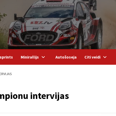
sprints
Minirallijs
Autošoseja
Citi veidi
TERVIJAS
empionu intervijas