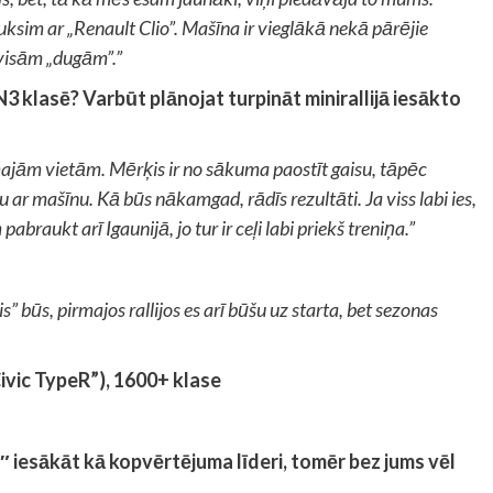
ksim ar „Renault Clio”. Mašīna ir vieglākā nekā pārējie
r visām „dugām”.”
 N3 klasē? Varbūt plānojat turpināt minirallijā iesākto
majām vietām. Mērķis ir no sākuma paostīt gaisu, tāpēc
tu ar mašīnu. Kā būs nākamgad, rādīs rezultāti. Ja viss labi ies,
aukt arī Igaunijā, jo tur ir ceļi labi priekš treniņa.”
s” būs, pirmajos rallijos es arī būšu uz starta, bet sezonas
ivic TypeR”), 1600+ klase
 iesākāt kā kopvērtējuma līderi, tomēr bez jums vēl