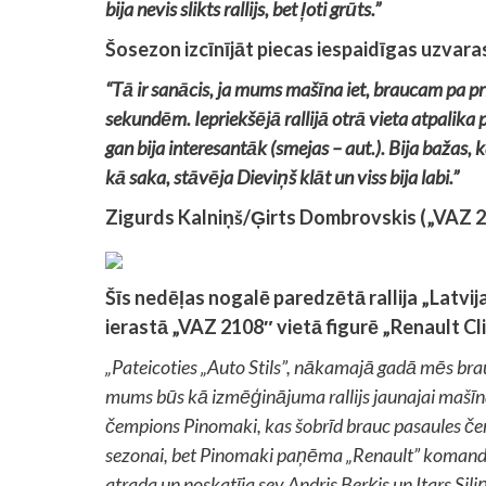
bija nevis slikts rallijs, bet ļoti grūts.”
Šosezon izcīnījāt piecas iespaidīgas uzvara
“Tā ir sanācis, ja mums mašīna iet, braucam pa pr
sekundēm. Iepriekšējā rallijā otrā vieta atpalika
gan bija interesantāk (smejas – aut.). Bija bažas,
kā saka, stāvēja Dieviņš klāt un viss bija labi.”
Zigurds Kalniņš/Ģirts Dombrovskis („VAZ 2
Šīs nedēļas nogalē paredzētā rallija „Latvij
ierastā „VAZ 2108″ vietā figurē „Renault Cli
„Pateicoties „Auto Stils”, nākamajā gadā mēs brauk
mums būs kā izmēģinājuma rallijs jaunajai mašīn
čempions Pinomaki, kas šobrīd brauc pasaules č
sezonai, bet Pinomaki paņēma „Renault” komandā u
atrada un noskatīja sev Andris Berķis un Itars Sil