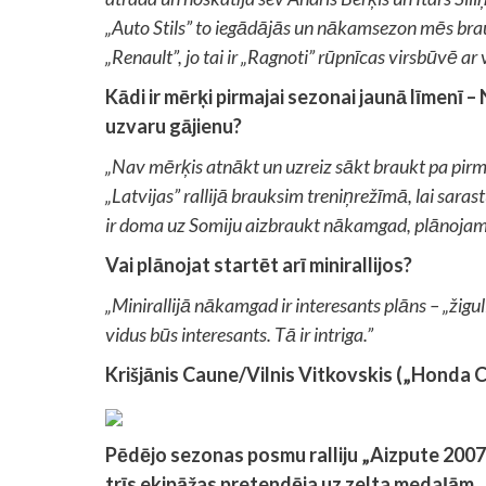
„Auto Stils” to iegādājās un nākamsezon mēs brau
„Renault”, jo tai ir „Ragnoti” rūpnīcas virsbūvē a
Kādi ir mērķi pirmajai sezonai jaunā līmenī –
uzvaru gājienu?
„Nav mērķis atnākt un uzreiz sākt braukt pa pir
„Latvijas” rallijā brauksim treniņrežīmā, lai saras
ir doma uz Somiju aizbraukt nākamgad, plānojam pabr
Vai plānojat startēt arī minirallijos?
„Minirallijā nākamgad ir interesants plāns – „žiguli
vidus būs interesants. Tā ir intriga.”
Krišjānis Caune/Vilnis Vitkovskis („Honda C
Pēdējo sezonas posmu ralliju „Aizpute 2007″
trīs ekipāžas pretendēja uz zelta medaļām.