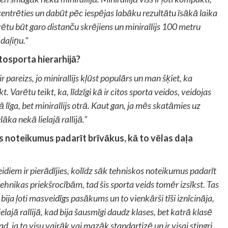
ncentrēties un dabūt pēc iespējas labāku rezultātu īsākā laika
varētu būt garo distanču skrējiens un minirallijs 100 metru
 daļiņu.”
utosporta hierarhijā?
ir pareizs, jo minirallijs kļūst populārs un man šķiet, ka
. Varētu teikt, ka, līdzīgi kā ir citos sporta veidos, veidojas
kā līga, bet minirallijs otrā. Kaut gan, ja mēs skatāmies uz
lāka nekā lielajā rallijā.”
os noteikumus padarīt brīvākus, kā to vēlas daļa
idiem ir pierādījies, kolīdz sāk tehniskos noteikumus padarīt
tehnikas priekšrocībām, tad šis sporta veids tomēr izsīkst. Tas
ja ļoti masveidīgs pasākums un to vienkārši tīši iznīcināja,
elajā rallijā, kad bija šausmīgi daudz klases, bet katrā klasē
 ja to visu vairāk vai mazāk standartizē un ir visai stingri