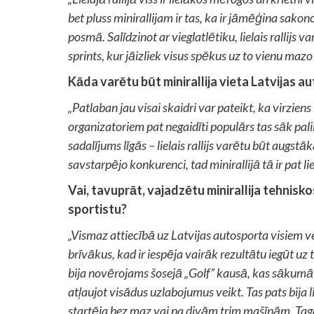
bet pluss minirallijam ir tas, ka ir jāmēģina sako
posmā. Salīdzinot ar vieglatlētiku, lielais rallijs 
sprints, kur jāizliek visus spēkus uz to vienu mazo
Kāda varētu būt minirallija vieta Latvijas a
„Patlaban jau visai skaidri var pateikt, ka virziens 
organizatoriem pat negaidīti populārs tas sāk palikt
sadalījums līgās – lielais rallijs varētu būt augstā
savstarpējo konkurenci, tad minirallijā tā ir pat lie
Vai, tavuprāt, vajadzētu minirallija tehnisk
sportistu?
„Vismaz attiecībā uz Latvijas autosporta visiem ve
brīvākus, kad ir iespēja vairāk rezultātu iegūt uz 
bija novērojams šosejā „Golf” kausā, kas sākumā bi
atļaujot visādus uzlabojumus veikt. Tas pats bija li
startēja bez maz vai pa divām trim mašīnām. Tagad,