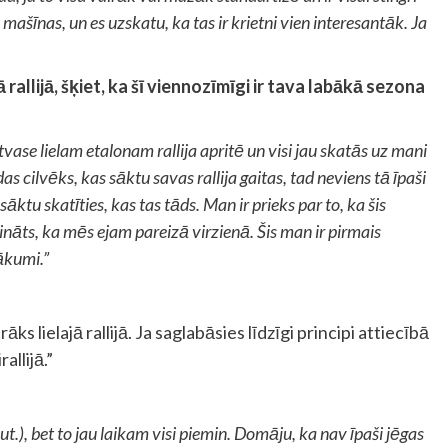
 mašīnas, un es uzskatu, ka tas ir krietni vien interesantāk. Ja
ā rallijā, šķiet, ka šī viennozīmīgi ir tava labākā sezona
atvase lielam etalonam rallija apritē un visi jau skatās uz mani
 cilvēks, kas sāktu savas rallija gaitas, tad neviens tā īpaši
ktu skatīties, kas tas tāds. Man ir prieks par to, ka šis
rināts, ka mēs ejam pareizā virzienā. Šis man ir pirmais
nākumi.”
 lielajā rallijā. Ja saglabāsies līdzīgi principi attiecībā
allijā.”
ut.), bet to jau laikam visi piemin. Domāju, ka nav īpaši jēgas