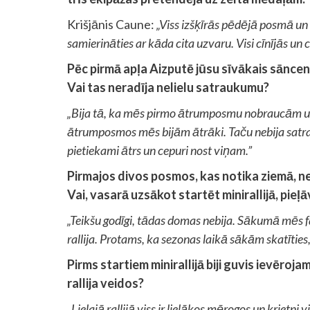
Krišjānis Caune:
„Viss izšķīrās pēdējā posmā un 
samierināties ar kāda cita uzvaru. Visi cīnījās un 
Pēc pirmā apļa Aizputē jūsu sīvākais sāncens
Vai tas neradīja nelielu satraukumu?
„Bija tā, ka mēs pirmo ātrumposmu nobraucām u
ātrumposmos mēs bijām ātrāki. Taču nebija satra
pietiekami ātrs un cepuri nost viņam.”
Pirmajos divos posmos, kas notika ziemā, n
Vai, vasarā uzsākot startēt minirallijā, pieļ
„Teikšu godīgi, tādas domas nebija. Sākumā mēs f
rallija. Protams, ka sezonas laikā sākām skatīties
Pirms startiem minirallijā biji guvis ievērojam
rallija veidos?
„Lielajā rallijā viss ir lielākos mērogos un krietni 