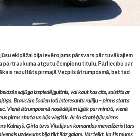
 jūsu ekipāžai bija ievērojams pārsvars pār tuvākajiem
gada pārtraukuma atgūtu čempionu titulu. Pārliecību par
bākais rezultāts pirmajā Vecpils ātrumposmā, bet tad
dzās sajūga izspiedējgultnis, vai kaut kas cits, saistīts ar
ajūga. Braucām šodien ļoti interesantu ralliju – pirms starta
elec. Vienā ātrumposmā nosēdējām ilgāk par minūti, vienā
us pirms starta un bija vieglāk. Ar šo stratēģiju pirms
rs Kalniņš, Ģirta tēvs Vitālijs un komandas menedžeris Itars
lvenais uzdevums bija tikt līdz galam. Var teikt, ka šis mums