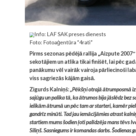
Info: LAF SAK preses dienests
Foto: Fotoaģentūra “4rati”
Pirms sezonas pēdējā rallija „Aizpute 2007″
sekotājiem un atlika tikai finišēt, lai pēc 
panākumu vēl vairāk vairoja pārliecinoši la
viss sagriezās kājām gaisā.
Zigurds Kalniņš:
„Pēkšņi otrajā ātrumposmā izbei
sajūgu un palika tā, ka ātrumos bija jāslēdz bez s
ielikām ātrumā un pēc tam ar starteri, kamēr pi
gandrīz minūti. Tad jau iemācījāmies atrast kalniņ
startiem mums šodien ļoti palīdzēja mans tēvs Iva
Siliņš. Sasniegums ir komandas darbs. Šodienas ga