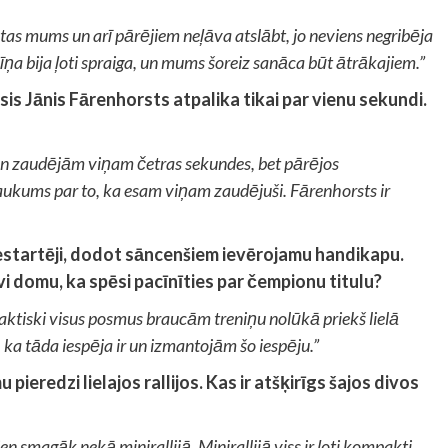
tas mums un arī pārējiem neļāva atslābt, jo neviens negribēja
cīņa bija ļoti spraiga, un mums šoreiz sanāca būt ātrākajiem.”
is Jānis Fārenhorsts atpalika tikai par vienu sekundi.
n zaudējām viņam četras sekundes, bet pārējos
ukums par to, ka esam viņam zaudējuši. Fārenhorsts ir
estartēji, dodot sāncenšiem ievērojamu handikapu.
āvi domu, ka spēsi pacīnīties par čempionu titulu?
aktiski visus posmus braucām treniņu nolūkā priekš lielā
, ka tāda iespēja ir un izmantojām šo iespēju.”
u pieredzi lielajos rallijos. Kas ir atšķirīgs šajos divos
vien smagāk nekā minirallijā. Minirallijā viss ir ļoti kompakti,