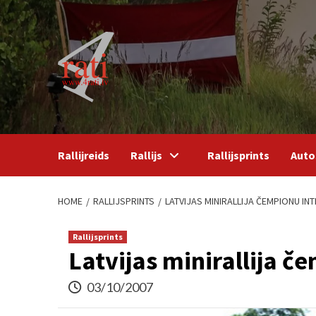
Skip
to
content
Rallijreids
Rallijs
Rallijsprints
Auto
HOME
RALLIJSPRINTS
LATVIJAS MINIRALLIJA ČEMPIONU IN
Rallijsprints
Latvijas minirallija č
03/10/2007