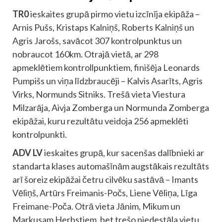
TR0
ieskaites grupā pirmo vietu izcīnīja ekipāža –
Arnis Pušs, Kristaps Kalniņš, Roberts Kalniņš un
Agris Jarošs, savācot 307 kontrolpunktus un
nobraucot 160km. Otrajā vietā, ar 298
apmeklētiem kontrollpunktiem, finišēja Leonards
Pumpišs un viņa līdzbraucēji – Kalvis Asarīts, Agris
Virks, Normunds Sitniks. Trešā vieta Viestura
Milzarāja, Aivja Zomberga un Normunda Zomberga
ekipāžai, kuru rezultātu veidoja 256 apmeklēti
kontrolpunkti.
ADV LV
ieskaites grupā, kur sacenšas dalībnieki ar
standarta klases automašīnām augstākais rezultāts
arī šoreiz ekipāžai četru cilvēku sastāvā – Imants
Vēliņš, Artūrs Freimanis-Počs, Liene Vēliņa, Līga
Freimane-Poča. Otrā vieta Jānim, Mikum un
Markusam Herbstiem, bet trešo pjedestāla vietu