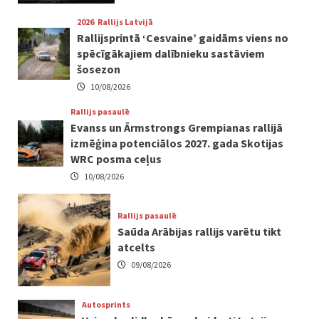
2026
Rallijs Latvijā
Rallijsprintā ‘Cesvaine’ gaidāms viens no
spēcīgākajiem dalībnieku sastāviem
šosezon
10/08/2026
Rallijs pasaulē
Evanss un Ārmstrongs Grempianas rallijā
izmēģina potenciālos 2027. gada Skotijas
WRC posma ceļus
10/08/2026
Rallijs pasaulē
Saūda Arābijas rallijs varētu tikt
atcelts
09/08/2026
Autosprints