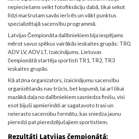
nepieciešams veikt fotofiksāciju dabā, tikai sekot
līdzi maršrutam savās ierīcēs un vākt punktus
specializētajā sacensību programmā.
Latvijas Čempionāta dalībniekiem bija iespējams
mērot savus spēkus vairākās ieskaites grupās: TR0,
ADV LV, ADV LT, Izaicinājums. Lietuvas
čempionātā startēja sportisti TR1, TR2, TR3
ieskaites grupās.
Kā atzina organizators, izaicinājumu sacensību
organizēšanās nav trūcis, bet kopumā, lai arī tikai
mazākā daļa no dalībniekiem sasniedza finišu, visi
esot bijuši apmierināti ar sagatavoto trasi un
neierasto sacensibu formātu, kas sniedza jaunu
pieredzi pat pieredzējušajiem sportistiem.
Rezultāti Latvijas čempionātā: