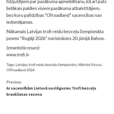
līdzjutējiem par pasākuma apmeklēšanu, kā arī pats
lielākais paldies visiem pasākuma atbalstītājiem,
bez kuru palīdzības “Ofroadland” sacensības nav
iedomājamas.
Nākamais Latvijas trofi reidu bezceļu čempionāta
posms “Rugāji 2026” norisināsies 20. jūnijā Balvos.
Izmantotie resursi:
www.trofi.lv
Tags:
Latvijas trofi reidu bezceļu čempionāts
,
Mārtiņš Kesus
,
Offroadland 2026
Continue
Previous
Ar sacensībām Lietuvā noslēgusies Trofi bezceļu
Reading
braukšanas sezona