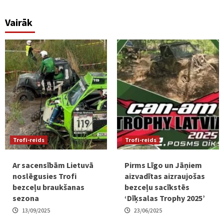
Vairāk
Trofi-reids
Trofi-reids
Ar sacensībām Lietuvā
Pirms Līgo un Jāņiem
noslēgusies Trofi
aizvadītas aizraujošas
bezceļu braukšanas
bezceļu sacīkstēs
sezona
‘Dīķsalas Trophy 2025’
13/09/2025
23/06/2025