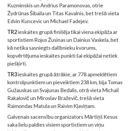
Kuzminskis un Andrius Paramonovas, otrie
Žydrūnas Šibaila un Titas Kavalnis, bet trešā vieta
Edvin Kuncevic un Michael Fadejev.
TR2
ieskaites grupā finišēja tikai viena ekipāža ar
sportistiem Rojus Žusinas un Dainius Vaskela, bet
kā netika sasniegts dalībnieku kvorums,
kopvērtējuma ieskaites punkti šai ekipāžai netiek
piešķirti.
TR3
ieskaites grupā ātrākie, ar 778 apmeklētiem
kontrolpunktiem un pieveiktiem 238 km, bija Tomas
Gužauskas un Svajunas Bedalis, otrā vieta Michail
Rakalovič un Miroslav Braževič, trešā vieta
Raimondas Matula un Raivim Kļaviņam.
Galvenais sacensību organizators Mārtiņš Kesus
saka lielu paldies visiem sportistiem un viņu