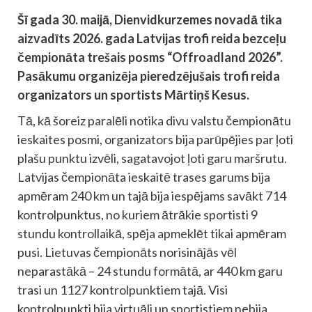
Šī gada 30. maijā, Dienvidkurzemes novadā tika
aizvadīts 2026. gada Latvijas trofi reida bezceļu
čempionāta trešais posms “Offroadland 2026”.
Pasākumu organizēja pieredzējušais trofi reida
organizators un sportists Mārtiņš Kesus.
Tā, kā šoreiz paralēli notika divu valstu čempionātu
ieskaites posmi, organizators bija parūpējies par ļoti
plašu punktu izvēli, sagatavojot ļoti garu maršrutu.
Latvijas čempionāta ieskaitē trases garums bija
apmēram 240 km un tajā bija iespējams savākt 714
kontrolpunktus, no kuriem ātrākie sportisti 9
stundu kontrollaikā, spēja apmeklēt tikai apmēram
pusi. Lietuvas čempionāts norisinājās vēl
neparastākā – 24 stundu formātā, ar 440 km garu
trasi un 1127 kontrolpunktiem tajā. Visi
kontrolpunkti bija virtuāli un sportistiem nebija