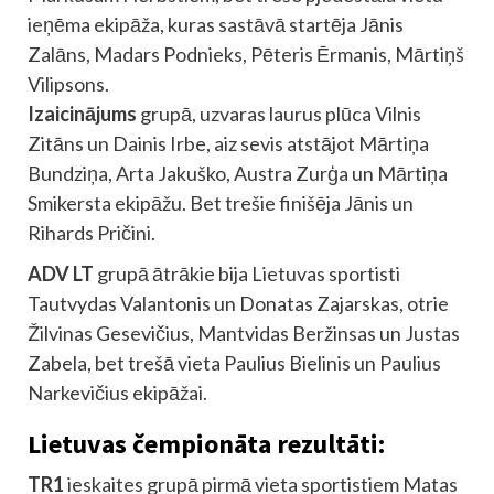
ieņēma ekipāža, kuras sastāvā startēja Jānis
Zalāns, Madars Podnieks, Pēteris Ērmanis, Mārtiņš
Vilipsons.
Izaicinājums
grupā, uzvaras laurus plūca Vilnis
Zitāns un Dainis Irbe, aiz sevis atstājot Mārtiņa
Bundziņa, Arta Jakuško, Austra Zurģa un Mārtiņa
Smikersta ekipāžu. Bet trešie finišēja Jānis un
Rihards Pričini.
ADV LT
grupā ātrākie bija Lietuvas sportisti
Tautvydas Valantonis un Donatas Zajarskas, otrie
Žilvinas Gesevičius, Mantvidas Beržinsas un Justas
Zabela, bet trešā vieta Paulius Bielinis un Paulius
Narkevičius ekipāžai.
Lietuvas čempionāta rezultāti:
TR1
ieskaites grupā pirmā vieta sportistiem Matas