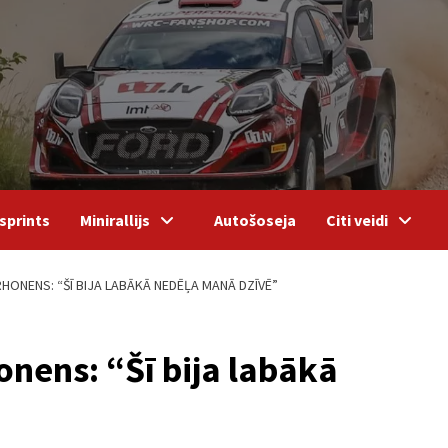
sprints
Minirallijs
Autošoseja
Citi veidi
ONENS: “ŠĪ BIJA LABĀKĀ NEDĒĻA MANĀ DZĪVĒ”
nens: “Šī bija labākā