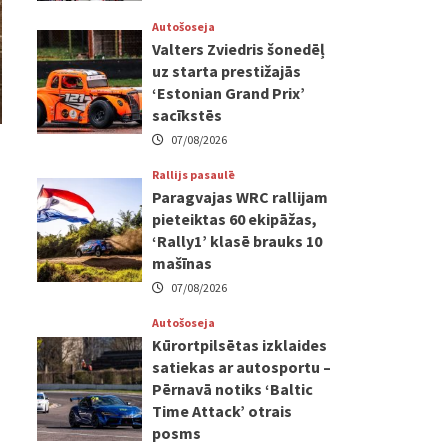
Autošoseja
Valters Zviedris šonedēļ
uz starta prestižajās
‘Estonian Grand Prix’
sacīkstēs
07/08/2026
Rallijs pasaulē
Paragvajas WRC rallijam
pieteiktas 60 ekipāžas,
‘Rally1’ klasē brauks 10
mašīnas
07/08/2026
Autošoseja
Kūrortpilsētas izklaides
satiekas ar autosportu –
Pērnavā notiks ‘Baltic
Time Attack’ otrais
posms