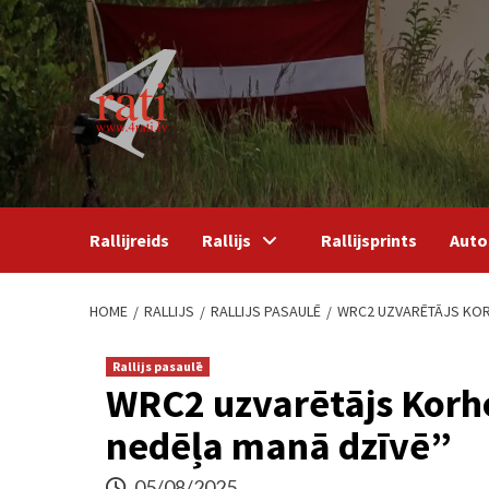
Skip
to
content
Rallijreids
Rallijs
Rallijsprints
Auto
HOME
RALLIJS
RALLIJS PASAULĒ
WRC2 UZVARĒTĀJS KORH
Rallijs pasaulē
WRC2 uzvarētājs Korho
nedēļa manā dzīvē”
05/08/2025