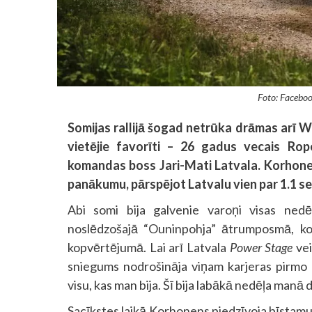
Foto: Facebo
Somijas rallijā šogad netrūka drāmas arī WRC
vietējie favorīti – 26 gadus vecais Ro
komandas boss Jari-Mati Latvala. Korhonens
panākumu, pārspējot Latvalu vien par 1.1 s
Abi somi bija galvenie varoņi visas nedēļ
noslēdzošajā “Ouninpohja” ātrumposmā, k
kopvērtējumā. Lai arī Latvala
Power Stage
vei
sniegums nodrošināja viņam karjeras pirmo 
visu, kas man bija. Šī bija labākā nedēļa manā 
Sacīkstes laikā Korhonens piedzīvoja bīstamu b