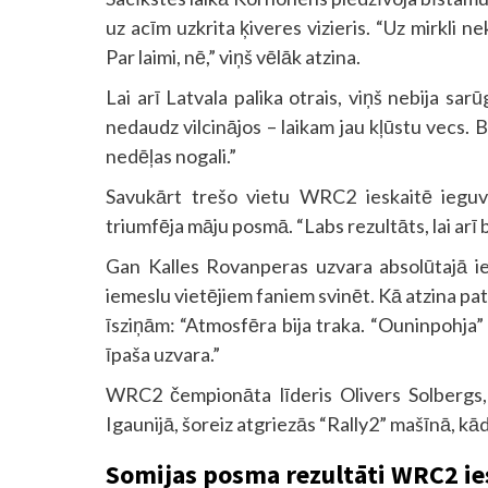
uz acīm uzkrita ķiveres vizieris. “Uz mirkli 
Par laimi, nē,” viņš vēlāk atzina.
Lai arī Latvala palika otrais, viņš nebija sa
nedaudz vilcinājos – laikam jau kļūstu vecs. B
nedēļas nogali.”
Savukārt trešo vietu WRC2 ieskaitē ieguv
triumfēja māju posmā. “Labs rezultāts, lai arī b
Gan Kalles Rovanperas uzvara absolūtajā i
iemeslu vietējiem faniem svinēt. Kā atzina 
īsziņām: “Atmosfēra bija traka. “Ouninpohja” 
īpaša uzvara.”
WRC2 čempionāta līderis Olivers Solbergs,
Igaunijā, šoreiz atgriezās “Rally2” mašīnā, kādu
Somijas posma rezultāti WRC2 ie