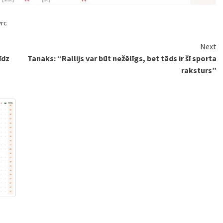
rc
Next
īdz
Tanaks: “Rallijs var būt nežēlīgs, bet tāds ir šī sporta
raksturs”