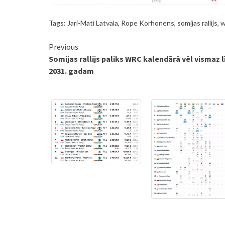
Tags:
Jari-Mati Latvala
,
Rope Korhonens
,
somijas rallijs
,
w
Continue
Previous
Somijas rallijs paliks WRC kalendārā vēl vismaz l
Reading
2031. gadam