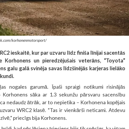
ok.com/korhonenmotorsport/
2 ieskaitē, kur par uzvaru līdz finiša līnijai sacentās
pe Korhonens un pieredzējušais veterāns, “Toyota”
 galu galā svinēja savas līdzšinējās karjeras lielāko
ekundi.
as nogales garumā. Īpaši spraigi notikumi risinājās
o Korhonens sāka ar 1.3 sekunžu pārsvaru sacensību
ca nedaudz ātrāk, ar to nepietika – Korhonena kopējais
uzvaru WRC2 klasē. “Tas ir vienkārši neticami. Atdevu
dzīvē,” priecīgs bija Korhonens.
rīdi, kad pēc lēciena trieciens bijis tik spēcīgs, ka viņam