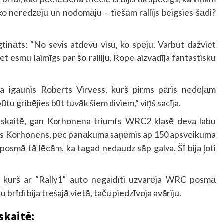
neko neredzēju un nodomāju – tiešām rallijs beigsies šādi?
rūgtināts: “No sevis atdevu visu, ko spēju. Varbūt dažviet
et esmu laimīgs par šo ralliju. Rope aizvadīja fantastisku
a igaunis Roberts Virvess, kurš pirms pāris nedēļām
ūtu gribējies būt tuvāk šiem diviem,” viņš sacīja.
eskaitē, gan Korhonena triumfs WRC2 klasē deva labu
pats Korhonens, pēc panākuma saņēmis ap 150 apsveikuma
posmā tā lēcām, ka tagad nedaudz sāp galva. Šī bija ļoti
 kurš ar “Rally1” auto negaidīti uzvarēja WRC posmā
 brīdi bija trešajā vietā, taču piedzīvoja avāriju.
skaitē: