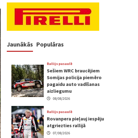
Jaunākās
Populāras
Rallijs pasaulē
Sešiem WRC braucējiem
Somijas policija piemēro
pagaidu auto vadīšanas
aizliegumu
08/08/2026
Rallijs pasaulē
Rovanpera pieļauj iespēju
atgriezties rallijā
07/08/2026