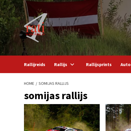
Skip
to
content
Rallijreids
Rallijs
Rallijsprints
Auto
HOME
SOMIJAS RALLIJS
somijas rallijs