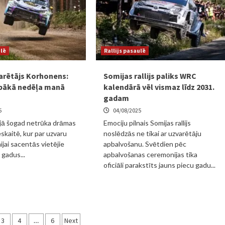
ulē
Rallijs pasaulē
rētājs Korhonens:
Somijas rallijs paliks WRC
labākā nedēļa manā
kalendārā vēl vismaz līdz 2031.
gadam
5
04/08/2025
lijā šogad netrūka drāmas
Emociju pilnais Somijas rallijs
skaitē, kur par uzvaru
noslēdzās ne tikai ar uzvarētāju
īnijai sacentās vietējie
apbalvošanu. Svētdien pēc
 gadus...
apbalvošanas ceremonijas tika
oficiāli parakstīts jauns piecu gadu...
3
4
…
6
Next