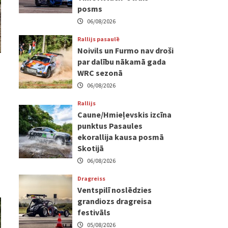
posms
06/08/2026
Rallijs pasaulē
Noivils un Furmo nav droši
par dalību nākamā gada
WRC sezonā
06/08/2026
Rallijs
Caune/Hmieļevskis izcīna
punktus Pasaules
ekorallija kausa posmā
Skotijā
06/08/2026
Dragreiss
Ventspilī noslēdzies
grandiozs dragreisa
festivāls
05/08/2026