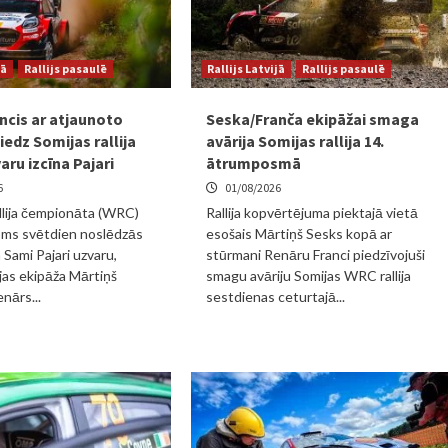
jā
Rallijs pasaulē
Rallijs Latvijā
Rallijs pasaulē
ncis ar atjaunoto
Seska/Franča ekipāžai smaga
edz Somijas rallija
avārija Somijas rallija 14.
varu izcīna Pajari
ātrumposmā
6
01/08/2026
llija čempionāta (WRC)
Rallija kopvērtējuma piektajā vietā
sms svētdien noslēdzās
esošais Mārtiņš Sesks kopā ar
 Sami Pajari uzvaru,
stūrmani Renāru Franci piedzīvojuši
jas ekipāža Mārtiņš
smagu avāriju Somijas WRC rallija
nārs...
sestdienas ceturtajā...