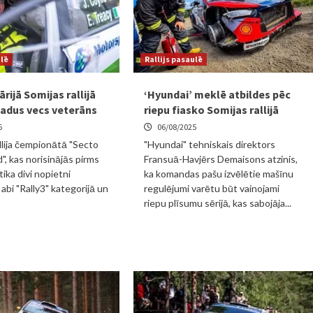
ulē
Rallijs pasaulē
ijā Somijas rallijā
‘Hyundai’ meklē atbildes pēc
 gadus vecs veterāns
riepu fiasko Somijas rallijā
5
06/08/2025
llija čempionātā "Secto
"Hyundai" tehniskais direktors
d", kas norisinājās pirms
Fransuā-Havjērs Demaisons atzinis,
ika divi nopietni
ka komandas pašu izvēlētie mašīnu
abi "Rally3" kategorijā un
regulējumi varētu būt vainojami
riepu plīsumu sērijā, kas sabojāja...