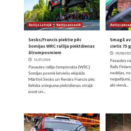
Rallijs Latvijā
Rallijs pasaulē
Rallijs pasa
Sesks/Francis piektie pēc
Smagā avār
Somijas WRC rallija piektdienas
cietis 75
ātrumposmiem
09/08/202
31/07/2026
Pasaules ra
Rally Finlan
Pasaules rallija čempionāta (WRC)
nedēļas, not
Somijas posmā latviešu ekipāža
negadījumi, 
Mārtiņš Sesks un Renārs Francis pēc
abi vienā...
lieliska snieguma piektdienas otrajā
pusē un...