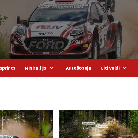
sprints
Minirallijs
Autošoseja
Citi veidi