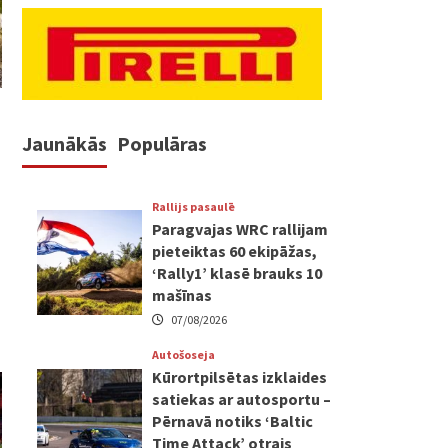
Jaunākās
Populāras
Rallijs pasaulē
Paragvajas WRC rallijam
pieteiktas 60 ekipāžas,
‘Rally1’ klasē brauks 10
mašīnas
07/08/2026
Autošoseja
Kūrortpilsētas izklaides
satiekas ar autosportu –
Pērnavā notiks ‘Baltic
Time Attack’ otrais