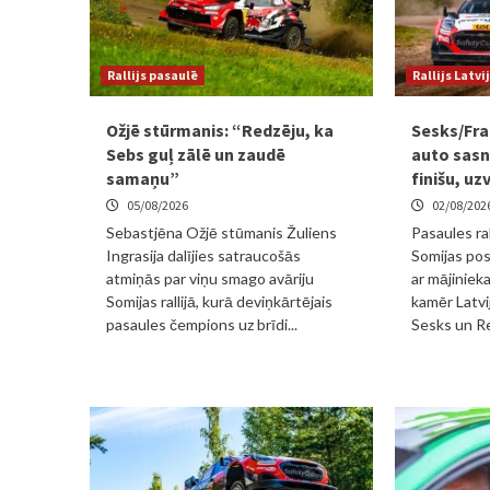
Rallijs pasaulē
Rallijs Latvi
Ožjē stūrmanis: “Redzēju, ka
Sesks/Fra
Sebs guļ zālē un zaudē
auto sasni
samaņu”
finišu, uz
05/08/2026
02/08/202
Sebastjēna Ožjē stūmanis Žuliens
Pasaules ra
Ingrasija dalījies satraucošās
Somijas po
atmiņās par viņu smago avāriju
ar mājinieka
Somijas rallijā, kurā deviņkārtējais
kamēr Latvi
pasaules čempions uz brīdi...
Sesks un Re