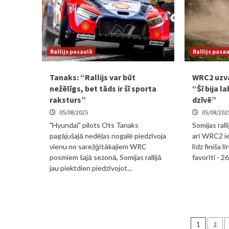
Rallijs pasaulē
Rallijs pasa
Tanaks: “Rallijs var būt
WRC2 uzva
nežēlīgs, bet tāds ir šī sporta
“Šī bija 
raksturs”
dzīvē”
05/08/2025
05/08/202
"Hyundai" pilots Ots Tanaks
Somijas ral
pagājušajā nedēļas nogalē piedzīvoja
arī WRC2 ie
vienu no sarežģītākajiem WRC
līdz finiša l
posmiem šajā sezonā, Somijas rallijā
favorīti - 26
jau piektdien piedzīvojot...
Ziņu
1
2