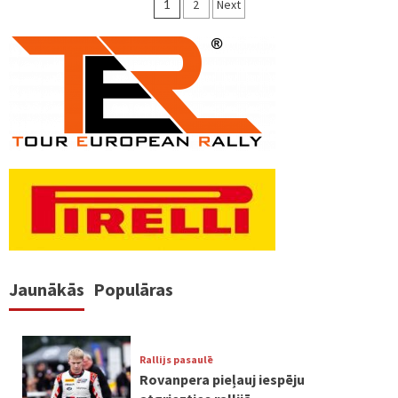
Ziņu
1
2
Next
numerācija
pēc
lappusēm
Jaunākās
Populāras
Rallijs pasaulē
Rovanpera pieļauj iespēju