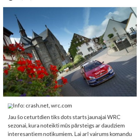
Info: crash.net, wrc.com
Jau šo ceturtdien tiks dots starts jaunajai WRC
sezonai, kura noteikti mūs pārsteigs ar daudziem
interesantiem notikumiem. Lai arī vairums komandu