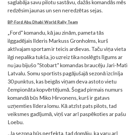
saglabāja savu pilotu sastāvu, dažās komandās mēs
redzēsim jaunas un sen neredzētas sejas.
BP-Ford Abu Dhabi World Rally Team
„Ford” komandu, kā jau zinām, pameta tās
ilggadējais līderis Markuss Gronholms, kurš
aktīvajam sportam ir teicis ardievas. Taču viņa vieta
ilgi nepalika tukša, jo uzreiz tika noslēgts līgums ar
nu jau bijušo ”Stobart” komandas braucēju Jari-Mati
Latvalu. Somu sportists pagājušajā sezonā izcīnīja
30 punktus, kas beigās viņam deva astoto vietu
čempionāta kopvērtējumā. Šogad pirmais numurs
komandā būs Miko Hirvonens, kurš ir gatavs
uzņemties līdera lomu. Kā atzīst pats pilots, tad
veiksmes gadījumā, viņš var arī paspēkoties ar pašu
Loebu.
„Ja sezona būs perfekta, tad domāju, ka varu arī