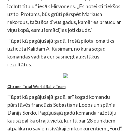
izcīnīt titulu,” iesāk Hirvonens. „Es noteikti tiekšos
uz to. Protams, būs grūti pārspēt Markusa
rekordus, taču šos divus gadus, kamēr es braucu ar
viņu kopā, esmu iemācījies ļoti daudz.”
Tāpat kā pagājušajā gadā, trešā pilota loma tiks
uzticēta Kalidam Al Kasimam, no kura šogad
komandas vadība cer sasniegt augstākus
rezultātus.
Citroen Total World Rally Team
Tāpat kā pagājušajā gadā, arī šogad komandu
pārstāvēs francūzis Sebastians Loebs un spānis
Danijs Sordo. Pagājušajā gadā komanda ražotāju
kausā palika otrajā vietā, kur tā par 28 punktiem
atpalika no saviem sīvākajiem konkurentiem „Ford”.