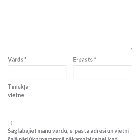
Vārds
*
E-pasts
*
Tīmekļa
vietne
Saglabājiet manu vārdu, e-pasta adresi un vietni
šajā pārlūkprogrammā nākamajai reizei, kad