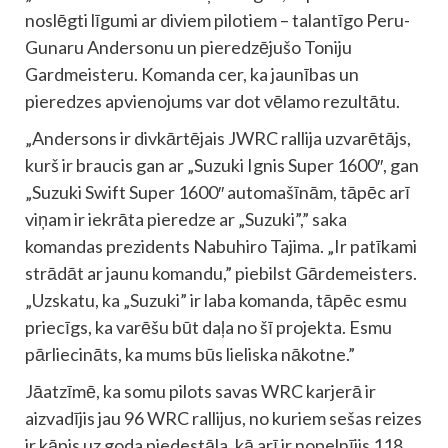
noslēgti līgumi ar diviem pilotiem – talantīgo Peru-
Gunaru Andersonu un pieredzējušo Toniju
Gardmeisteru. Komanda cer, ka jaunības un
pieredzes apvienojums var dot vēlamo rezultātu.
„Andersons ir divkārtējais JWRC rallija uzvarētājs,
kurš ir braucis gan ar „Suzuki Ignis Super 1600″, gan
„Suzuki Swift Super 1600″ automašīnām, tāpēc arī
viņam ir iekrāta pieredze ar „Suzuki”,” saka
komandas prezidents Nabuhiro Tajima. „Ir patīkami
strādāt ar jaunu komandu,” piebilst Gārdemeisters.
„Uzskatu, ka „Suzuki” ir laba komanda, tāpēc esmu
priecīgs, ka varēšu būt daļa no šī projekta. Esmu
pārliecināts, ka mums būs lieliska nākotne.”
Jāatzīmē, ka somu pilots savas WRC karjerā ir
aizvadījis jau 96 WRC rallijus, no kuriem sešas reizes
ir kāpis uz goda pjedestāla, kā arī ir nopelnījis 118