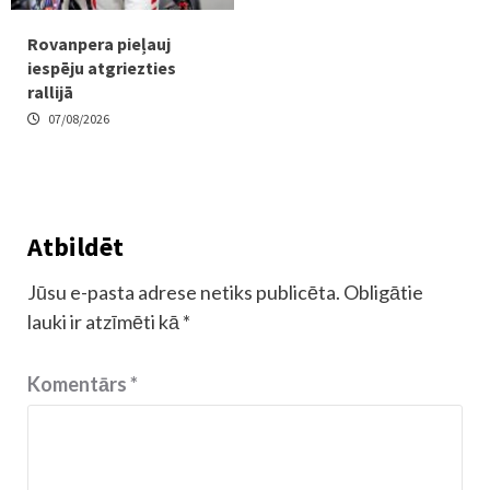
Rovanpera pieļauj
iespēju atgriezties
rallijā
07/08/2026
Atbildēt
Jūsu e-pasta adrese netiks publicēta.
Obligātie
lauki ir atzīmēti kā
*
Komentārs
*