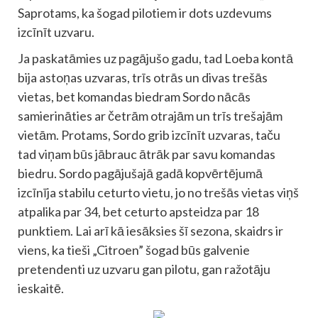
Saprotams, ka šogad pilotiem ir dots uzdevums
izcīnīt uzvaru.
Ja paskatāmies uz pagājušo gadu, tad Loeba kontā
bija astoņas uzvaras, trīs otrās un divas trešās
vietas, bet komandas biedram Sordo nācās
samierināties ar četrām otrajām un trīs trešajām
vietām. Protams, Sordo grib izcīnīt uzvaras, taču
tad viņam būs jābrauc ātrāk par savu komandas
biedru. Sordo pagājušajā gadā kopvērtējumā
izcīnīja stabilu ceturto vietu, jo no trešās vietas viņš
atpalika par 34, bet ceturto apsteidza par 18
punktiem. Lai arī kā iesāksies šī sezona, skaidrs ir
viens, ka tieši „Citroen” šogad būs galvenie
pretendenti uz uzvaru gan pilotu, gan ražotāju
ieskaitē.