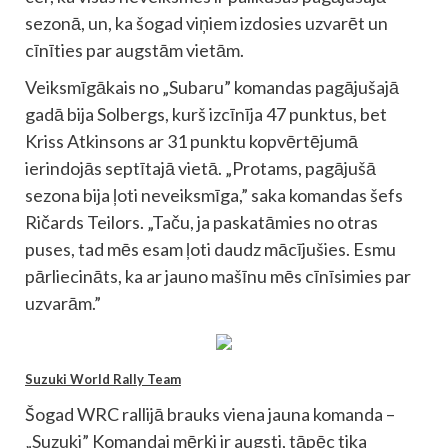
sezonā, un, ka šogad viņiem izdosies uzvarēt un
cīnīties par augstām vietām.
Veiksmīgākais no „Subaru” komandas pagājušajā
gadā bija Solbergs, kurš izcīnīja 47 punktus, bet
Kriss Atkinsons ar 31 punktu kopvērtējumā
ierindojās septītajā vietā. „Protams, pagājušā
sezona bija ļoti neveiksmīga,” saka komandas šefs
Ričards Teilors. „Taču, ja paskatāmies no otras
puses, tad mēs esam ļoti daudz mācījušies. Esmu
pārliecināts, ka ar jauno mašīnu mēs cīnīsimies par
uzvarām.”
Suzuki World Rally Team
Šogad WRC rallijā brauks viena jauna komanda –
„Suzuki” Komandai mērķi ir augsti, tāpēc tika