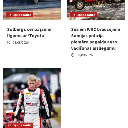
Rallijs pasaulē
Rallijs pasaulē
Solbergs cer uz jaunu
Sešiem WRC braucējiem
līgumu ar ‘Toyota’
Somijas policija
piemēro pagaidu auto
08/08/2026
vadīšanas aizliegumu
08/08/2026
Rallijs pasaulē