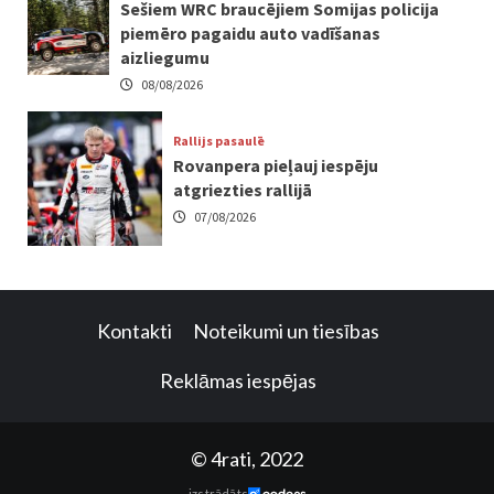
Sešiem WRC braucējiem Somijas policija
piemēro pagaidu auto vadīšanas
aizliegumu
08/08/2026
Rallijs pasaulē
Rovanpera pieļauj iespēju
atgriezties rallijā
07/08/2026
Kontakti
Noteikumi un tiesības
Reklāmas iespējas
© 4rati, 2022
izstrādāts