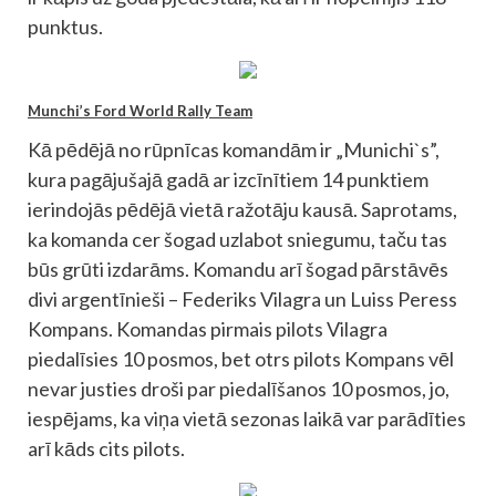
punktus.
Munchi’s Ford World Rally Team
Kā pēdējā no rūpnīcas komandām ir „Munichi`s”,
kura pagājušajā gadā ar izcīnītiem 14 punktiem
ierindojās pēdējā vietā ražotāju kausā. Saprotams,
ka komanda cer šogad uzlabot sniegumu, taču tas
būs grūti izdarāms. Komandu arī šogad pārstāvēs
divi argentīnieši – Federiks Vilagra un Luiss Peress
Kompans. Komandas pirmais pilots Vilagra
piedalīsies 10 posmos, bet otrs pilots Kompans vēl
nevar justies droši par piedalīšanos 10 posmos, jo,
iespējams, ka viņa vietā sezonas laikā var parādīties
arī kāds cits pilots.