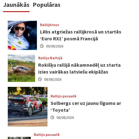
Jaunākās
Populāras
Rallijkross
Lēbs atgriežas rallijkrosā un startēs
‘Euro RX1’ posmā Francijā
09/08/2026
Rallijs Baltijā
Rokišķu rallijā nākamnedēļ uz starta
izies vairākas latviešu ekipāžas
08/08/2026
Rallijs pasaulē
Solbergs cer uz jaunu līgumu ar
‘Toyota’
08/08/2026
Rallijs pasaulē