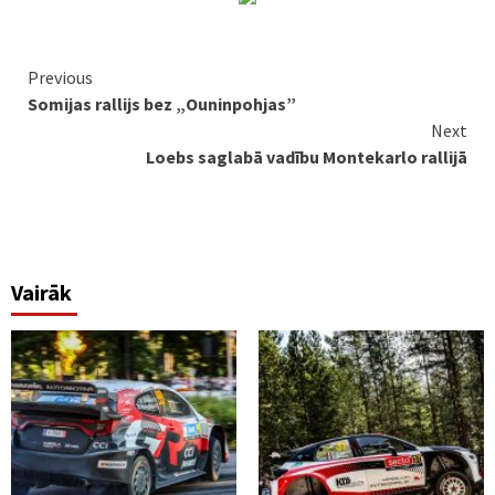
Continue
Previous
Somijas rallijs bez „Ouninpohjas”
Reading
Next
Loebs saglabā vadību Montekarlo rallijā
Vairāk