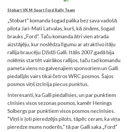
Stobart VK M-Sport Ford Rally Team
„Stobart” komanda šogad palika bez sava vadošā
pilota Jari-Mati Latvalas, kurš, kā zināms, šogad
brauks „Ford”. Taču komanda ātri vien atrada
aizstājēju, kur noslēdza līgumu ar atraktīvo itāļu
rallija braucēju Džidži Galli. Itālis 2007.gadā bija
nolēmis startēt vairākos rallijos, taču tad komandu
pameta viens no galvenajiem sponsoriem un Galli
piedalījās vairs tikai četros WRC posmos. Šajos
posmos viņš izcīnīja piecus punktus.
Interesanti, ka Galli piedalīsies, un par punktiem
cīnīsies visos sezonas posmos, kamēr Henings
Solbergs par punktiem visos posmos necīnīsies.
”Viņš ir ļoti pieredzējis pilots, tāpēc ceram, ka viņa
pieredze mums noderēs,” tā par Galli saka „Ford”