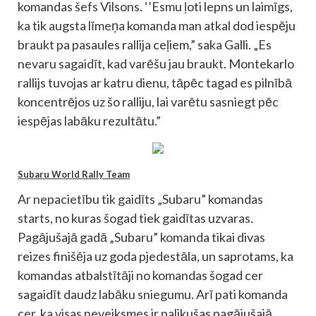
komandas šefs Vilsons. ‘’Esmu ļoti lepns un laimīgs,
ka tik augsta līmeņa komanda man atkal dod iespēju
braukt pa pasaules rallija ceļiem,” saka Galli. „Es
nevaru sagaidīt, kad varēšu jau braukt. Montekarlo
rallijs tuvojas ar katru dienu, tāpēc tagad es pilnībā
koncentrējos uz šo ralliju, lai varētu sasniegt pēc
iespējas labāku rezultātu.”
Subaru World Rally Team
Ar nepacietību tik gaidīts „Subaru” komandas
starts, no kuras šogad tiek gaidītas uzvaras.
Pagājušajā gadā „Subaru” komanda tikai divas
reizes finišēja uz goda pjedestāla, un saprotams, ka
komandas atbalstītāji no komandas šogad cer
sagaidīt daudz labāku sniegumu. Arī pati komanda
cer, ka visas neveiksmes ir palikušas pagājušajā