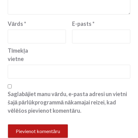
Vārds
*
E-pasts
*
Tīmekļa
vietne
Saglabājiet manu vārdu, e-pasta adresi un vietni
šajā pārlūkprogrammā nākamajai reizei, kad
vēlēšos pievienot komentāru.