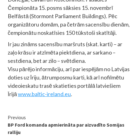
Čempionāta 15. posms sāksies 15. novembrī
Belfāstā (Stormont Parliament Buildings). Pēc
organizātoru domām, pa četrām sacensību dienām,
čempionātu noskatīsies 150 tūkstoši skatītāji.
Ir jau zināms sacensību maršruts (skat. karti) – ar
zaļo krāsu ir atzīmēta piektdiena, ar sarkano –
sestdiena, bet ar zilo – svētdiena.
Visu pārējo informāciju, arī par iespējām no Latvijas
doties uz Īriju, ātrumposmu karti, kā arī nofilmētu
videoieskatu trasē skatieties portālā latviešiem
Īrijā
www.baltic-ireland.eu
.
Continue
Previous
BP Ford komanda apmierināta par aizvadīto Somijas
Reading
ralliju