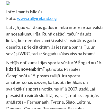
Info: Imants Miezis
Foto:
www.rallyireland.org
Latvijā jau vairākus gadus ir milzu interese par valsti
ar nosaukumu Īrija. Runā dažādi, taču ir daudz
lietas, kur nenoliedzami šī valsts ir vairākus gadu
desmitus priekšā citām. Ja iet runa par ralliju, un
sevišķi WRC, tad ar šo gadu sākas viss pa īstam!
Nebijis notikums Īrijas sporta vēsturē! Šogad
no 15.
līdz 18. novembrim
Īrijā notiks Pasaules
Čempionāta 15. posms rallijā. Īru sporta
amatpersonas uzsver, ka tas būs lielākais un
svarīgākais sporta notikums Īrijā 2007. gadā Lai
piesaistītu vairāk skatītājus, rallijs notiks septiņās
grāfistēs – Fermanagh, Tyrone, Sligo, Leitrim,
Donegal, Cavan un Roscommon. Pasaules