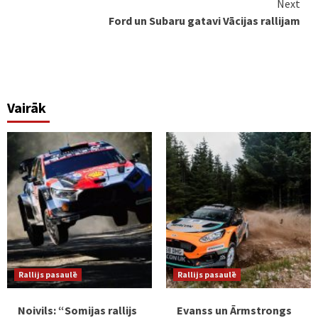
Next
Ford un Subaru gatavi Vācijas rallijam
Vairāk
Rallijs pasaulē
Rallijs pasaulē
Noivils: “Somijas rallijs
Evanss un Ārmstrongs