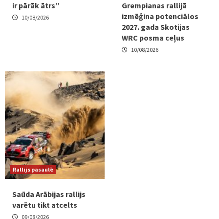
ir pārāk ātrs”
Grempianas rallijā
izmēģina potenciālos
10/08/2026
2027. gada Skotijas
WRC posma ceļus
10/08/2026
Rallijs pasaulē
Saūda Arābijas rallijs
varētu tikt atcelts
09/08/2026