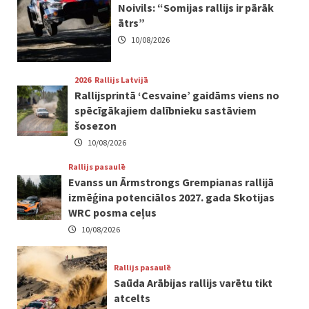
Noivils: “Somijas rallijs ir pārāk
ātrs”
10/08/2026
2026
Rallijs Latvijā
Rallijsprintā ‘Cesvaine’ gaidāms viens no
spēcīgākajiem dalībnieku sastāviem
šosezon
10/08/2026
Rallijs pasaulē
Evanss un Ārmstrongs Grempianas rallijā
izmēģina potenciālos 2027. gada Skotijas
WRC posma ceļus
10/08/2026
Rallijs pasaulē
Saūda Arābijas rallijs varētu tikt
atcelts