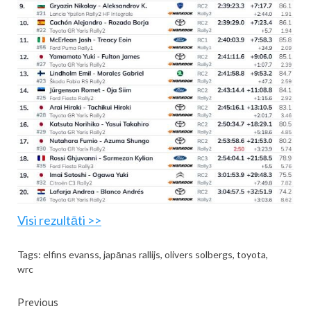
Visi rezultāti >>
Tags:
elfins evanss
,
japānas rallijs
,
olivers solbergs
,
toyota
,
wrc
Continue
Previous