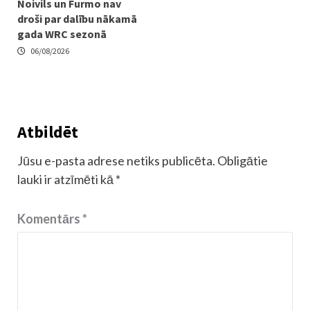
Noivils un Furmo nav
droši par dalību nākamā
gada WRC sezonā
06/08/2026
Atbildēt
Jūsu e-pasta adrese netiks publicēta.
Obligātie
lauki ir atzīmēti kā
*
Komentārs
*