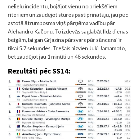
nelielu incidentu, bojājot vienu no priekšējiem
riteņiem un zaudējot stūres pastiprinātāju, jau pēc
astotā ātrumposma viņš pārņēma vadību pār
Alehandro Kačonu. To izdevās saglabāt līdz dienas
beigām, lai gan Grjazina pārsvars pār sāncensi ir
tikai 5.7 sekundes. Trešais aizvien Juki Jamamoto,
bet zaudējot jau 1 minūti un 48 sekundes.
Rezultāti pēc SS14: