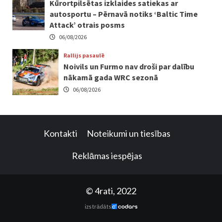
Kūrortpilsētas izklaides satiekas ar
autosportu – Pērnavā notiks ‘Baltic Time
Attack’ otrais posms
06/08/2026
Rallijs pasaulē
Noivils un Furmo nav droši par dalību
nākamā gada WRC sezonā
06/08/2026
Kontakti
Noteikumi un tiesības
Reklāmas iespējas
© 4rati, 2022
izstrādāts