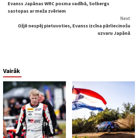
Evanss Japānas WRC posma vadībā, Solbergs
Reading
sastopas ar meža zvēriem
Next
Ožjē nespēj pietuvoties, Evanss izcīna pārliecinošu
uzvaru Japānā
Vairāk