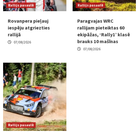
Rallijs pasaulē
Rallijs pasaulē
Rovanpera pieļauj
Paragvajas WRC
iespēju atgriezties
rallijam pieteiktas 60
rallijā
ekipāžas, ‘Rally1’ klasē
brauks 10 mašīnas
07/08/2026
07/08/2026
Rallijs pasaulē