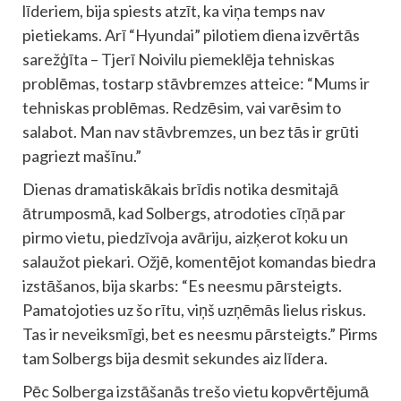
līderiem, bija spiests atzīt, ka viņa temps nav
pietiekams. Arī “Hyundai” pilotiem diena izvērtās
sarežģīta – Tjerī Noivilu piemeklēja tehniskas
problēmas, tostarp stāvbremzes atteice: “Mums ir
tehniskas problēmas. Redzēsim, vai varēsim to
salabot. Man nav stāvbremzes, un bez tās ir grūti
pagriezt mašīnu.”
Dienas dramatiskākais brīdis notika desmitajā
ātrumposmā, kad Solbergs, atrodoties cīņā par
pirmo vietu, piedzīvoja avāriju, aizķerot koku un
salaužot piekari. Ožjē, komentējot komandas biedra
izstāšanos, bija skarbs: “Es neesmu pārsteigts.
Pamatojoties uz šo rītu, viņš uzņēmās lielus riskus.
Tas ir neveiksmīgi, bet es neesmu pārsteigts.” Pirms
tam Solbergs bija desmit sekundes aiz līdera.
Pēc Solberga izstāšanās trešo vietu kopvērtējumā