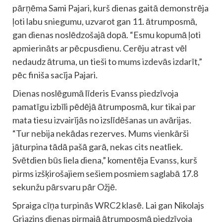
pārņēma Sami Pajari, kurš dienas gaitā demonstrēja
ļoti labu sniegumu, uzvarot gan 11. ātrumposmā,
gan dienas noslēdzošajā dopā. “Esmu kopumā ļoti
apmierināts ar pēcpusdienu. Cerēju atrast vēl
nedaudz ātruma, un tieši to mums izdevās izdarīt,”
pēc finiša sacīja Pajari.
Dienas noslēgumā līderis Evanss piedzīvoja
pamatīgu izbīli pēdējā ātrumposmā, kur tikai par
mata tiesu izvairījās no izslīdēšanas un avārijas.
“Tur nebija nekādas rezerves. Mums vienkārši
jāturpina tādā pašā garā, nekas cits neatliek.
Svētdien būs liela diena,” komentēja Evanss, kurš
pirms izšķirošajiem sešiem posmiem saglabā 17.8
sekunžu pārsvaru pār Ožjē.
Spraiga cīņa turpinās WRC2 klasē. Lai gan Nikolajs
Grjazins dienas pirmajā ātrumposmā piedzīvoja