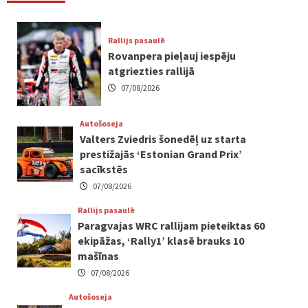
Rallijs pasaulē
Rovanpera pieļauj iespēju
atgriezties rallijā
07/08/2026
Autošoseja
Valters Zviedris šonedēļ uz starta
prestižajās ‘Estonian Grand Prix’
sacīkstēs
07/08/2026
Rallijs pasaulē
Paragvajas WRC rallijam pieteiktas 60
ekipāžas, ‘Rally1’ klasē brauks 10
mašīnas
07/08/2026
Autošoseja