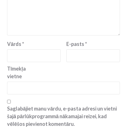
Vārds
*
E-pasts
*
Tīmekļa
vietne
Saglabājiet manu vārdu, e-pasta adresi un vietni
šajā pārlūkprogrammā nākamajai reizei, kad
vēlēšos pievienot komentāru.