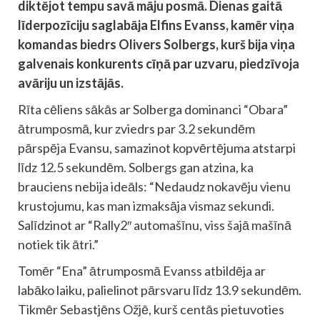
diktējot tempu savā māju posmā. Dienas gaitā
līderpozīciju saglabāja Elfins Evanss, kamēr viņa
komandas biedrs Olivers Solbergs, kurš bija viņa
galvenais konkurents cīņā par uzvaru, piedzīvoja
avāriju un izstājās.
Rīta cēliens sākās ar Solberga dominanci “Obara”
ātrumposmā, kur zviedrs par 3.2 sekundēm
pārspēja Evansu, samazinot kopvērtējuma atstarpi
līdz 12.5 sekundēm. Solbergs gan atzina, ka
brauciens nebija ideāls: “Nedaudz nokavēju vienu
krustojumu, kas man izmaksāja vismaz sekundi.
Salīdzinot ar “Rally2″ automašīnu, viss šajā mašīnā
notiek tik ātri.”
Tomēr “Ena” ātrumposmā Evanss atbildēja ar
labāko laiku, palielinot pārsvaru līdz 13.9 sekundēm.
Tikmēr Sebastjēns Ožjē, kurš centās pietuvoties