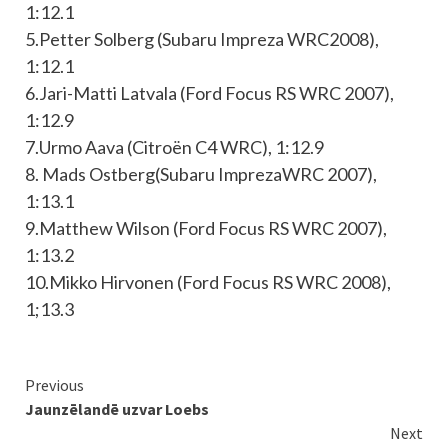
1:12.1
5.Petter Solberg (Subaru Impreza WRC2008),
1:12.1
6.Jari-Matti Latvala (Ford Focus RS WRC 2007),
1:12.9
7.Urmo Aava (Citroën C4 WRC), 1:12.9
8. Mads Ostberg(Subaru ImprezaWRC 2007),
1:13.1
9.Matthew Wilson (Ford Focus RS WRC 2007),
1:13.2
10.Mikko Hirvonen (Ford Focus RS WRC 2008),
1;13.3
Continue
Previous
Jaunzēlandē uzvar Loebs
Reading
Next