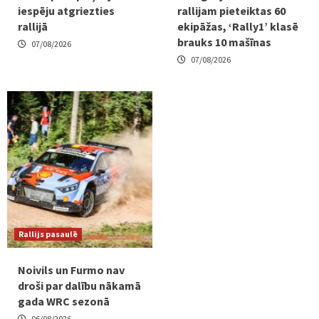
iespēju atgriezties
rallijam pieteiktas 60
rallijā
ekipāžas, ‘Rally1’ klasē
brauks 10 mašīnas
07/08/2026
07/08/2026
Rallijs pasaulē
Noivils un Furmo nav
droši par dalību nākamā
gada WRC sezonā
06/08/2026