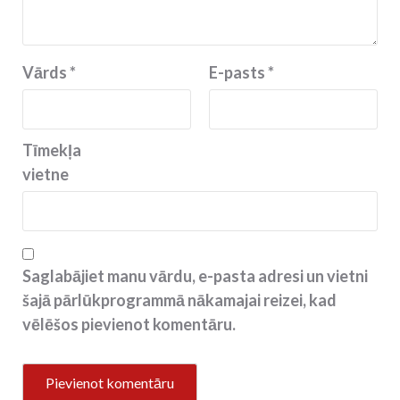
Vārds
*
E-pasts
*
Tīmekļa
vietne
Saglabājiet manu vārdu, e-pasta adresi un vietni
šajā pārlūkprogrammā nākamajai reizei, kad
vēlēšos pievienot komentāru.