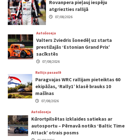
Rovanpera pieļauj iespēju
atgriezties rallijā
07/08/2026
Autošoseja
Valters Zviedris šonedēļ uz starta
prestižajās ‘Estonian Grand Prix’
sacīkstēs
07/08/2026
Rallijs pasaulē
Paragvajas WRC rallijam pieteiktas 60
ekipāžas, ‘Rally1’ klasē brauks 10
mašīnas
07/08/2026
Autošoseja
Kūrortpilsētas izklaides satiekas ar
autosportu – Pērnavā notiks ‘Baltic Time
Attack’ otrais posms