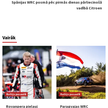
Spānijas WRC posmā pēc pirmās dienas pārliecinošā
vadībā Citroen
Vairāk
Rallijs pasaulē
Rallijs pasaulē
Rovanpera pieļauj
Paragvajas WRC