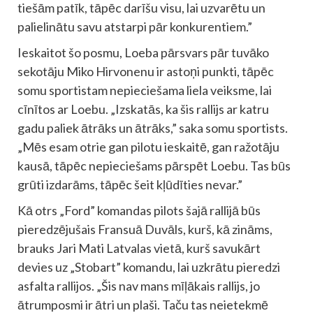
tiešām patīk, tāpēc darīšu visu, lai uzvarētu un
palielinātu savu atstarpi pār konkurentiem.”
Ieskaitot šo posmu, Loeba pārsvars pār tuvāko
sekotāju Miko Hirvonenu ir astoņi punkti, tāpēc
somu sportistam nepieciešama liela veiksme, lai
cīnītos ar Loebu. „Izskatās, ka šis rallijs ar katru
gadu paliek ātrāks un ātrāks,” saka somu sportists.
„Mēs esam otrie gan pilotu ieskaitē, gan ražotāju
kausā, tāpēc nepieciešams pārspēt Loebu. Tas būs
grūti izdarāms, tāpēc šeit kļūdīties nevar.”
Kā otrs „Ford” komandas pilots šajā rallijā būs
pieredzējušais Fransuā Duvāls, kurš, kā zināms,
brauks Jari Mati Latvalas vietā, kurš savukārt
devies uz „Stobart” komandu, lai uzkrātu pieredzi
asfalta rallijos. „Šis nav mans mīļākais rallijs, jo
ātrumposmi ir ātri un plaši. Taču tas neietekmē