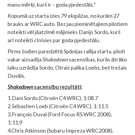
manu mērķi, kurš ir – goda pjedestāls.”
Kopumā uz starta izies 79 ekipāžas, no kurām 27
brauks ar WRC auto. Bez jau pieminētajiem pilotiem
noteikti vēl jāatzīmē mājinieks Danijs Sordo, kurš
arī noteikti cīnīsies par goda pjedestālu.
Pirms šodien paredzētā Spānijas rallija starta, piloti
vakar aizvadīja
Shakedown
sacensības, kurās ātrāko
laiku uzrādīja Sordo. Otrais palika Loebs, bet trešais
Duvāls.
Shakedown
sacensību rezultāti:
1.Dani Sordo (Citroën C4 WRC), 1:08.7
2.Sébastien Loeb (Citroën C4 WRC), 1:11.5
3.François Duval (Ford Focus RS WRC 2008),
1:11.9
4.Chris Atkinson (Subaru Impreza WRC2008),