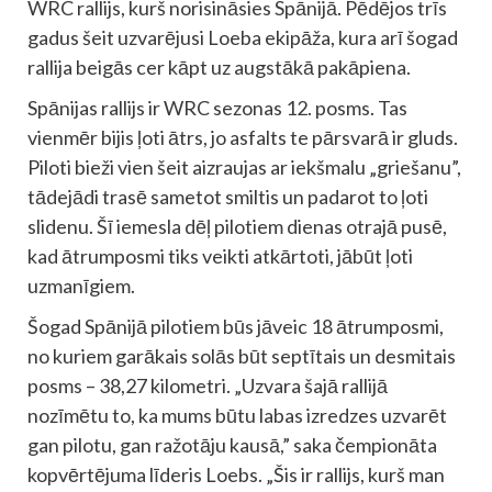
WRC rallijs, kurš norisināsies Spānijā. Pēdējos trīs
gadus šeit uzvarējusi Loeba ekipāža, kura arī šogad
rallija beigās cer kāpt uz augstākā pakāpiena.
Spānijas rallijs ir WRC sezonas 12. posms. Tas
vienmēr bijis ļoti ātrs, jo asfalts te pārsvarā ir gluds.
Piloti bieži vien šeit aizraujas ar iekšmalu „griešanu”,
tādejādi trasē sametot smiltis un padarot to ļoti
slidenu. Šī iemesla dēļ pilotiem dienas otrajā pusē,
kad ātrumposmi tiks veikti atkārtoti, jābūt ļoti
uzmanīgiem.
Šogad Spānijā pilotiem būs jāveic 18 ātrumposmi,
no kuriem garākais solās būt septītais un desmitais
posms – 38,27 kilometri. „Uzvara šajā rallijā
nozīmētu to, ka mums būtu labas izredzes uzvarēt
gan pilotu, gan ražotāju kausā,” saka čempionāta
kopvērtējuma līderis Loebs. „Šis ir rallijs, kurš man