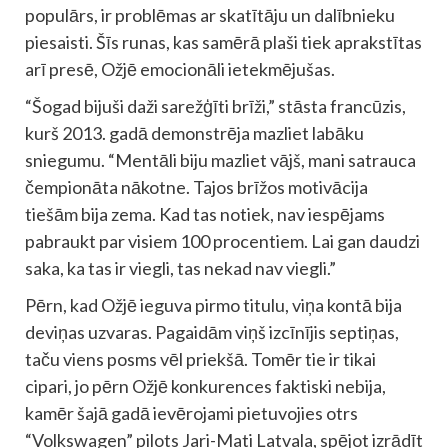
populārs, ir problēmas ar skatītāju un dalībnieku
piesaisti. Šīs runas, kas samērā plaši tiek aprakstītas
arī presē, Ožjē emocionāli ietekmējušas.
“Šogad bijuši daži sarežģīti brīži,” stāsta francūzis,
kurš 2013. gadā demonstrēja mazliet labāku
sniegumu. “Mentāli biju mazliet vājš, mani satrauca
čempionāta nākotne. Tajos brīžos motivācija
tiešām bija zema. Kad tas notiek, nav iespējams
pabraukt par visiem 100 procentiem. Lai gan daudzi
saka, ka tas ir viegli, tas nekad nav viegli.”
Pērn, kad Ožjē ieguva pirmo titulu, viņa kontā bija
deviņas uzvaras. Pagaidām viņš izcīnījis septiņas,
taču viens posms vēl priekšā. Tomēr tie ir tikai
cipari, jo pērn Ožjē konkurences faktiski nebija,
kamēr šajā gadā ievērojami pietuvojies otrs
“Volkswagen” pilots Jari-Mati Latvala, spējot izrādīt