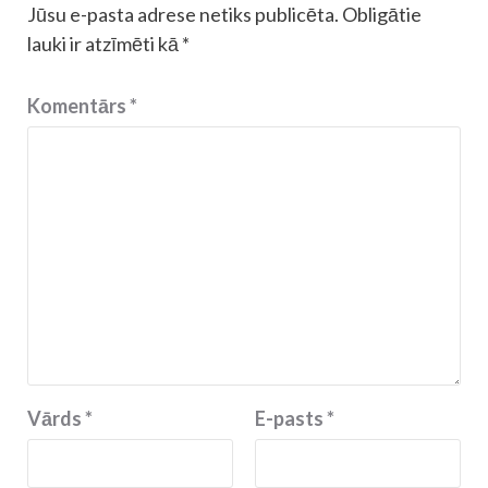
Jūsu e-pasta adrese netiks publicēta.
Obligātie
lauki ir atzīmēti kā
*
Komentārs
*
Vārds
*
E-pasts
*