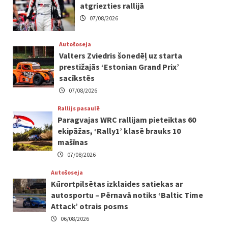
atgriezties rallijā
07/08/2026
Autošoseja
Valters Zviedris šonedēļ uz starta
prestižajās ‘Estonian Grand Prix’
sacīkstēs
07/08/2026
Rallijs pasaulē
Paragvajas WRC rallijam pieteiktas 60
ekipāžas, ‘Rally1’ klasē brauks 10
mašīnas
07/08/2026
Autošoseja
Kūrortpilsētas izklaides satiekas ar
autosportu – Pērnavā notiks ‘Baltic Time
Attack’ otrais posms
06/08/2026