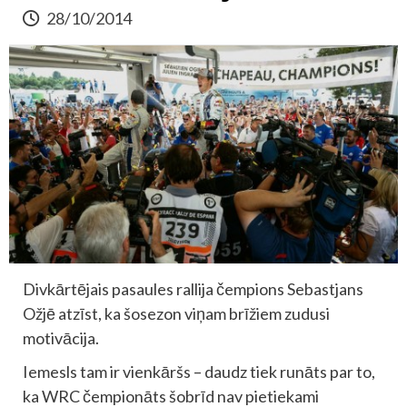
28/10/2014
Divkārtējais pasaules rallija čempions Sebastjans
Ožjē atzīst, ka šosezon viņam brīžiem zudusi
motivācija.
Iemesls tam ir vienkāršs – daudz tiek runāts par to,
ka WRC čempionāts šobrīd nav pietiekami