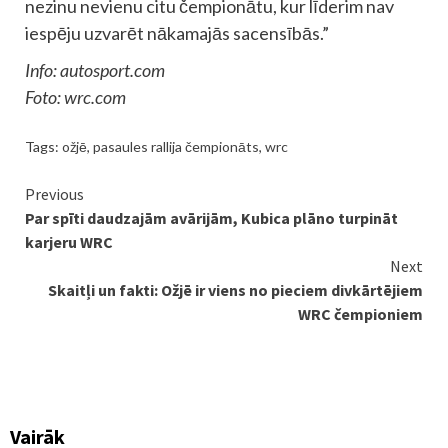
nezinu nevienu citu čempionātu, kur līderim nav
iespēju uzvarēt nākamajās sacensībās.”
Info: autosport.com
Foto: wrc.com
Tags:
ožjē
,
pasaules rallija čempionāts
,
wrc
Continue
Previous
Par spīti daudzajām avārijām, Kubica plāno turpināt
Reading
karjeru WRC
Next
Skaitļi un fakti: Ožjē ir viens no pieciem divkārtējiem
WRC čempioniem
Vairāk