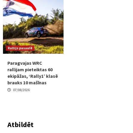
Rallijs pasaulē
Paragvajas WRC
rallijam pieteiktas 60
ekipāžas, ‘Rally1’ klasē
brauks 10 mašīnas
07/08/2026
Atbildēt