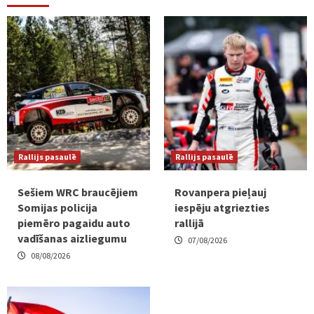
Rallijs pasaulē
Rallijs pasaulē
Sešiem WRC braucējiem
Rovanpera pieļauj
Somijas policija
iespēju atgriezties
piemēro pagaidu auto
rallijā
vadīšanas aizliegumu
07/08/2026
08/08/2026