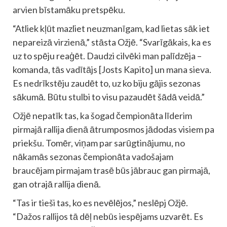
arvien bīstamāku pretspēku.
“Atliek kļūt mazliet neuzmanīgam, kad lietas sāk iet
nepareizā virzienā,” stāsta Ožjē. “Svarīgākais, ka es
uz to spēju reaģēt. Daudzi cilvēki man palīdzēja –
komanda, tās vadītājs [Josts Kapito] un mana sieva.
Es nedrīkstēju zaudēt to, uz ko biju gājis sezonas
sākumā. Būtu stulbi to visu pazaudēt šādā veidā.”
Ožjē nepatīk tas, ka šogad čempionāta līderim
pirmajā rallija dienā ātrumposmos jādodas visiem pa
priekšu. Tomēr, viņam par sarūgtinājumu, no
nākamās sezonas čempionāta vadošajam
braucējam pirmajam trasē būs jābrauc gan pirmajā,
gan otrajā rallija dienā.
“Tas ir tieši tas, ko es nevēlējos,” neslēpj Ožjē.
“Dažos rallijos tā dēļ nebūs iespējams uzvarēt. Es